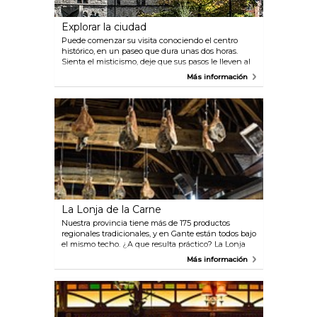
Explorar la ciudad
Puede comenzar su visita conociendo el centro
histórico, en un paseo que dura unas dos horas.
Sienta el misticismo, deje que sus pasos le lleven al
Castillo de los Condes de Flandes, al Graslei y el
Más información
Korenlei y a las tres grandes torres de Gante.
Contemple la arquitectura moderna del Pabellón
Municipal y el rústico Patershol, un antiguo barrio
de trazado medieval lleno de pequeños
restaurantes. Como verá, el gantés es un ser social
que saborea bien la vida.
La Lonja de la Carne
Nuestra provincia tiene más de 175 productos
regionales tradicionales, y en Gante están todos bajo
el mismo techo. ¿A que resulta práctico? La Lonja
de la Carne alberga el Centro de Productos
Más información
Regionales de Flandes Oriental. Aquí tiene la oferta
completa, a granel o en bonitos embalajes. Por
supuesto, también puede confeccionar su propia
cesta de regalo. ¿Que no se aguanta las ganas de
probarlos? Pues reserve mesa en el restaurante y