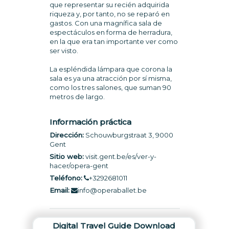
que representar su recién adquirida
riqueza y, por tanto, no se reparó en
gastos. Con una magnífica sala de
espectáculos en forma de herradura,
en la que era tan importante ver como
ser visto.
La espléndida lámpara que corona la
sala es ya una atracción por sí misma,
como los tres salones, que suman 90
metros de largo.
Información práctica
Dirección:
Schouwburgstraat 3, 9000
Gent
Sitio web:
visit.gent.be/es/ver-y-
hacer/opera-gent
Teléfono:
+3292681011
Email:
info@operaballet.be
Digital Travel Guide Download