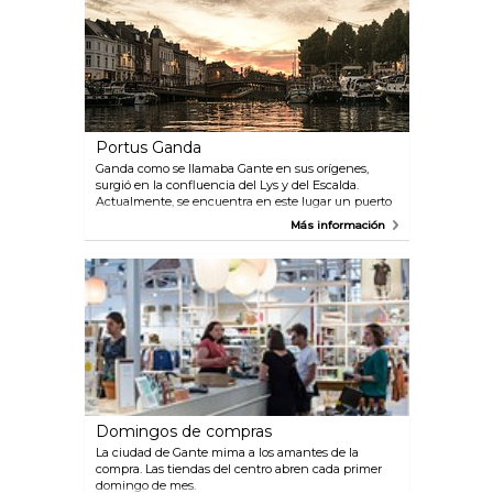
tan importante ver como ser visto. La espléndida
lámpara que corona la sala es ya una atracción por
sí misma, como los tres salones, que suman 90
metros de largo.
Portus Ganda
Ganda como se llamaba Gante en sus orígenes,
surgió en la confluencia del Lys y del Escalda.
Actualmente, se encuentra en este lugar un puerto
de paso para barcos de recreo, Portus Ganda. El Bajo
Más información
Escalda fue en otros tiempos cegado, para dejar paso
al “rey automóvil”, pero ahora, vuelve a surgir a la
superficie en todo su esplendor. Puentes y
pequeños parques de acogedoras terrazas y una
piscina en estilo art-decó, bellamente restaurada,
hacen que este nuevo rincón sea uno de los más
agradables de Gante. Eche el ancla en el Portus
Ganda, y se hallará a menos de un kilómetro del
corazón de la ciudad. En la hermosa piscina Van
Eyck encontrará toda clase de comodidades.
Domin­gos de com­pras
La ciudad de Gante mima a los amantes de la
compra. Las tiendas del centro abren cada primer
domingo de mes.