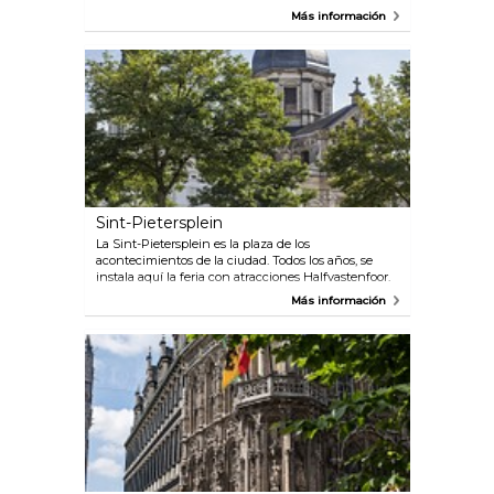
Más información
Sint-Pietersplein
La Sint-Pietersplein es la plaza de los
acontecimientos de la ciudad. Todos los años, se
instala aquí la feria con atracciones Halfvastenfoor.
Desde el año 2007, se puede dejar el coche en el
Más información
aparcamiento subterráneo. Durante su
construcción, se han descubierto importantes restos
arqueológicos. Placas de acero inoxidable señalan
de una manera simbólica los lugares.