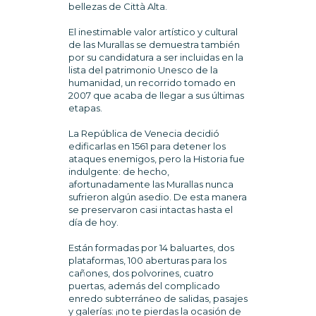
bellezas de Città Alta.
El inestimable valor artístico y cultural
de las Murallas se demuestra también
por su candidatura a ser incluidas en la
lista del patrimonio Unesco de la
humanidad, un recorrido tomado en
2007 que acaba de llegar a sus últimas
etapas.
La República de Venecia decidió
edificarlas en 1561 para detener los
ataques enemigos, pero la Historia fue
indulgente: de hecho,
afortunadamente las Murallas nunca
sufrieron algún asedio. De esta manera
se preservaron casi intactas hasta el
día de hoy.
Están formadas por 14 baluartes, dos
plataformas, 100 aberturas para los
cañones, dos polvorines, cuatro
puertas, además del complicado
enredo subterráneo de salidas, pasajes
y galerías: ¡no te pierdas la ocasión de