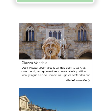
Piazza Vecchia
Decir Piazza Vecchia es igual que decir Città Alta:
durante siglos representó el corazón de la política
local y sigue siendo uno de los lugares preferidos por
los bergamascos para pasar el tiempo en compañía.
Más información
Si te sientas en uno de los restaurantes y cafés de la
plaza para un desayuno, un aperitivo o bien una
cena romántica, estarás rodeado por la belleza.
Puedes observar el Palazzo della Ragione, la más
antigua de las sedes comunales de Lombardia
existentes, y la Torre Cívica, llamada “Campanone”.
En el centro de la plaza puede admirarse la fuente
Contarini, regalada a la ciudad por el Podestá Alvise