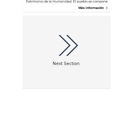
Patrimonio de la Humanidad. El pueblo se compone
de una fábrica de algodón, el castillo del propietario,
Más información
las casas de los trabajadores, un cementerio, una
lavandería y una iglesia. Es un pueblo del siglo XIX
construido por los Crespi, una familia dedicada a la
industria.
Next Section