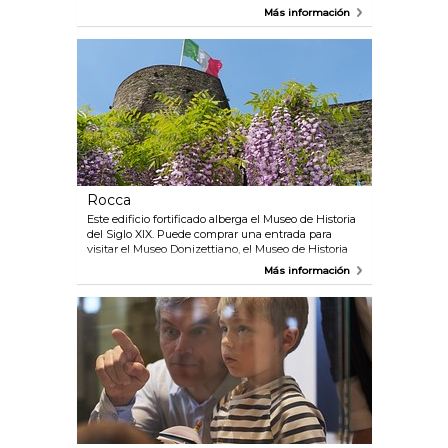
vistas de la parte alta y baja de Bérgamo. Su
Más información
campana suena a diario unas 100 veces a las 10 de la
noche para señalar el antiguo toque de queda,
cuando las puertas de la ciudad se cerraban. El
Palazzo del Podestà, que originalmente fue la
residencia de las familias Suardi-Colleoni, fue sede
del podestà (primer magistrado o gobernador) entre
los siglos XII y XV. En la actualidad alberga el Museo
de Historia de la Edad Véneta.
Rocca
Este edificio fortificado alberga el Museo de Historia
del Siglo XIX. Puede comprar una entrada para
visitar el Museo Donizettiano, el Museo de Historia
del siglo XIX (Rocca), el Museo Histórico
Más información
(anteriormente, claustro de S. Francesco), el
Campanone y el Museo de la Edad Véneta (Palazzo
del Podestà).