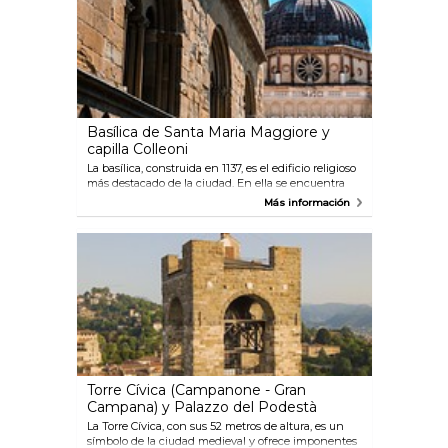
Basílica de Santa Maria Maggiore y
capilla Colleoni
La basílica, construida en 1137, es el edificio religioso
más destacado de la ciudad. En ella se encuentra
también la tumba de Donizetti. La capilla Colleoni es
Más información
una obra maestrea del Renacimiento lombardo.
Torre Cívica (Campanone - Gran
Campana) y Palazzo del Podestà
La Torre Cívica, con sus 52 metros de altura, es un
símbolo de la ciudad medieval y ofrece imponentes