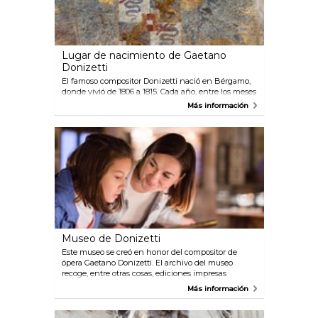
Lugar de nacimiento de Gaetano
Donizetti
El famoso compositor Donizetti nació en Bérgamo,
donde vivió de 1806 a 1815. Cada año, entre los meses
de septiembre a diciembre, se celebra en el teatro
Más información
Donizetti de Bérgamo un festival en su honor.
Museo de Donizetti
Este museo se creó en honor del compositor de
ópera Gaetano Donizetti. El archivo del museo
recoge, entre otras cosas, ediciones impresas
originales, una valiosa colección de iconos y
Más información
diferentes reliquias.