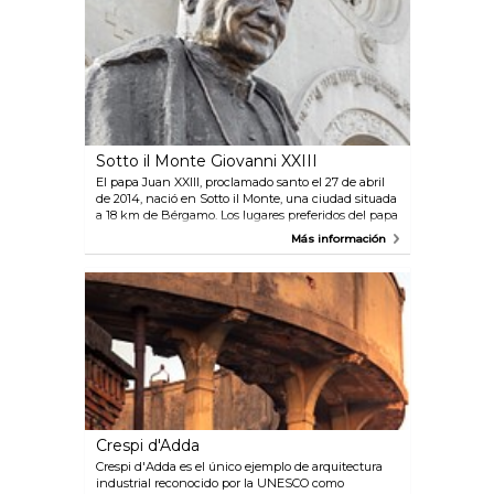
Sotto il Monte Giovanni XXIII
El papa Juan XXIII, proclamado santo el 27 de abril
de 2014, nació en Sotto il Monte, una ciudad situada
a 18 km de Bérgamo. Los lugares preferidos del papa
se encuentran a muy corta distancia: su hogar
Más información
natal, la iglesia de Santa María de Brusicco, en la
que fue bautizado, la residencia de verano Cà
Maitino (convertida ahora en museo), la iglesia
parroquial, el Jardín de la Paz y la cripta.
Crespi d'Adda
Crespi d'Adda es el único ejemplo de arquitectura
industrial reconocido por la UNESCO como