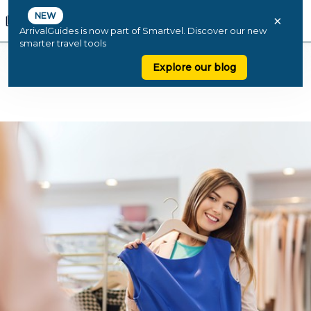
NEW
×
ArrivalGuides is now part of Smartvel. Discover our new
smarter travel tools
Explore our blog