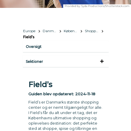
Provided by:
Syda Productions/Shutterstock.com
Europe
Danmark
København
Shopping
Field’s
Oversigt
Sektioner
Field’s
Guiden blev opdateret:
2024-11-18
Field’s er Danmarks største shopping
center og er nemt tilgængeligt for alle.
I Field’s får du alt under et tag, det er
Københavns ultimative shopping og
oplevelses destination: det perfekte
sted at shoppe, spise og tilbringe en