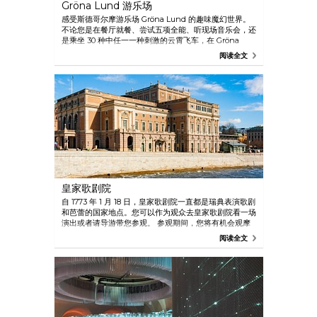
Gröna Lund 游乐场
感受斯德哥尔摩游乐场 Gröna Lund 的趣味魔幻世界。
不论您是在餐厅就餐、尝试五项全能、听现场音乐会，还
是乘坐 30 种中任一一种刺激的云霄飞车，在 Gröna
Lund 度过一天会让您终生难忘。
阅读全文
皇家歌剧院
自 1773 年 1 月 18 日，皇家歌剧院一直都是瑞典表演歌剧
和芭蕾的国家地点。您可以作为观众去皇家歌剧院看一场
演出或者请导游带您参观。 参观期间，您将有机会观摩
后台，参观皇室，窥探乐池。 了解皇家歌剧院的迷人历
阅读全文
史，看看后台生活的今日面貌。