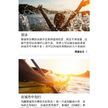
游泳
斯德哥尔摩的水路不仅美得值得欣赏，而且干净清澈，以
致于您可以在城中心游个泳。 世界上可以做出如此承诺
的城市可为数不多！ 您可以到城市周围的好几个美丽的
海滩上晒太阳和跳崖。 下面列举了几个地方供您参考：
阅读全文
Smedsuddsbadet Rålambshov 公园海滩的游泳海滩很
受家庭们欢迎。 尊崇太阳的斯德哥尔摩人则选择相邻的
Rålambshov 公园。 隆古霍尔门 bad 狭长的沙滩和几块
硕大的岩石为有经验的游泳选手提供了好去处。 隆古霍
尔门的绿岛最受游泳爱好者们欢迎。 Brunnsviksbadet
一个位于皇家城市国家公园中 Brunnsviken 的 Frescati
Hage 中的游泳海滩。 哈加公园附近的迷人水湾和海滩
也是为有经验的游泳爱好者准备的。 步行或乘坐地铁到
Universitetet 站。 Fredhällsbadet 经验丰富的游泳者
可以边欣赏梅拉伦湖的美景，边在遍布岩石的此湖中游
泳。 乘坐绿色地铁线抵达 Kristineberg，然后沿着水岸
步行至游泳区域。 Fjäderholmarnas bad 前往斯德哥尔
在城市中划行
摩最近的群岛，看看锻炼游泳技术的岩石，从斯鲁森或
Nybroplan 到这里仅需 25 分钟。
鸟瞰斯德哥尔摩的大好风光！ 租一只皮划艇或小舟，在
岛屿之间划行。 沿途欣赏市政厅、老城区（旧城区）和