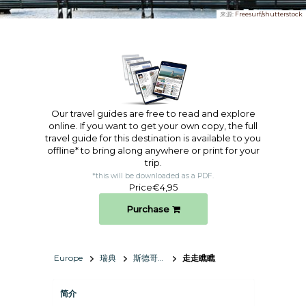
来源:
Freesurf/shutterstock
Our travel guides are free to read and explore
online. If you want to get your own copy, the full
travel guide for this destination is available to you
offline* to bring along anywhere or print for your
trip.​
*this will be downloaded as a PDF.
Price
€4,95
Purchase
Europe
瑞典
斯德哥尔摩
走走瞧瞧
简介