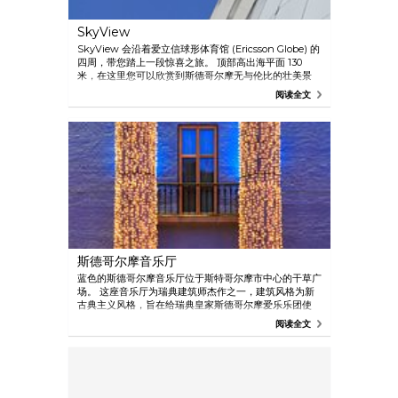
SkyView
SkyView 会沿着爱立信球形体育馆 (Ericsson Globe) 的
四周，带您踏上一段惊喜之旅。 顶部高出海平面 130
米，在这里您可以欣赏到斯德哥尔摩无与伦比的壮美景
致。 SkyView 包括两条玻璃贡多拉，每条可供 16 人乘
阅读全文
坐。 乘驾时长约 20 分钟。
斯德哥尔摩音乐厅
蓝色的斯德哥尔摩音乐厅位于斯特哥尔摩市中心的干草广
场。 这座音乐厅为瑞典建筑师杰作之一，建筑风格为新
古典主义风格，旨在给瑞典皇家斯德哥尔摩爱乐乐团使
用。 除了是世界一流演唱会的举办地，这里还举办年度
阅读全文
诺贝尔颁奖仪式和极地音乐奖颁奖典礼。主台阶旁著名的
俄耳甫斯群像出自雕刻家卡尔•米勒斯之手。 于 1936 年
公布于众，是斯德哥尔摩赫赫有名的地标和流行的聚会之
地。 在夏天，斯德哥尔摩音乐厅于每天上午 11:00 - 下午
5:00 开放。 我们提供有导游的旅游、展览和小型音乐