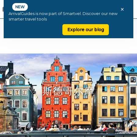
NEW
×
ArrivalGuides is now part of Smartvel. Discover our new
smarter travel tools
Explore our blog
斯德哥尔摩