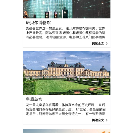
诺贝尔博物馆
受改变世界这一想法启发。 诺贝尔博物馆拥有关于世界
上声誉最高、阿尔弗雷德·诺贝尔和诺贝尔奖获得者的所
有必要信息。 有导游的旅游、电影和五花八门的事物将
您的思绪带入诺贝尔盛宴。 供应午餐、诺贝尔冰淇淋等
阅读全文
的酒馆。 商店。
皇后岛宫
花一天去皇后岛宫看看，体验高水准的历史环境。 皇后
岛宫是瑞典保存最好的皇宫，建于 17 世纪，是皇室的固
定居所，斯德哥尔摩三大历史遗迹之一。 有一张斯德哥
尔摩卡即可免费出入！
阅读全文