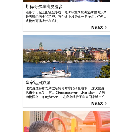
斯德哥尔摩幽灵漫步
漫步于旧城区的蜿蜒小巷，倾听导游为您讲述斯德哥尔摩
最黑暗的历史和秘密。整个途中只点燃一把火炬，任何人
或物都可能潜伏在暗处……
阅读全文
皇家运河旅游
此次游览将带您穿过斯德哥尔摩的绿色地带。 这次旅游
从市中心出发，穿过 Djurgårdsbrunnskanalen，游历
动物园岛 (Djurgården)，这座岛屿位于皇家国家城市公
园内，沿途会经过无数个历史建筑物，还能欣赏到葱葱郁
阅读全文
郁的自然风光。 4 月至 12 月每日出发