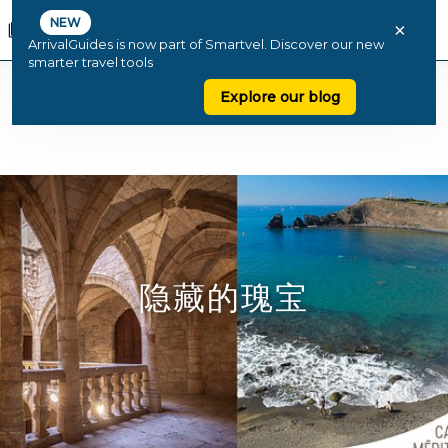
NEW
×
ArrivalGuides is now part of Smartvel. Discover our new
smarter travel tools
Explore our blog
隐藏的瑰宝