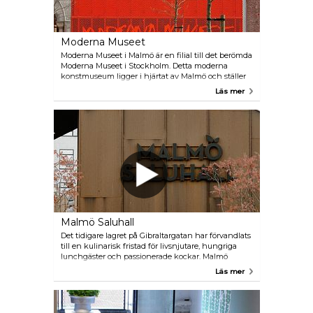
tillstånd. 1991 slog Ebbas hus upp sina dörrar som ett
hembygdsmuseum. Museet är en del av Malmös
rika kulturarv och erbjuder besökare en inblick i
hur det var att leva i staden för över hundra år
Moderna Museet
sedan.
Moderna Museet i Malmö är en filial till det berömda
Moderna Museet i Stockholm. Detta moderna
konstmuseum ligger i hjärtat av Malmö och ställer
ut ett varierat utbud av samtida konstverk. Den
Läs mer
spektakulära museibyggnaden är en före detta
elcentral från år 1900 och erbjuder en arkitektonisk
upplevelse i sig.
Malmö Saluhall
Det tidigare lagret på Gibraltargatan har förvandlats
till en kulinarisk fristad för livsnjutare, hungriga
lunchgäster och passionerade kockar. Malmö
Saluhall är en självklar destination för dig som
Läs mer
älskar bra råvaror och god mat. Ät på plats eller köp
närproducerade varor och ta med hem. Du hittar
också vackra blomsterarrangemang, fantastiska
hantverk och unika skandinaviska