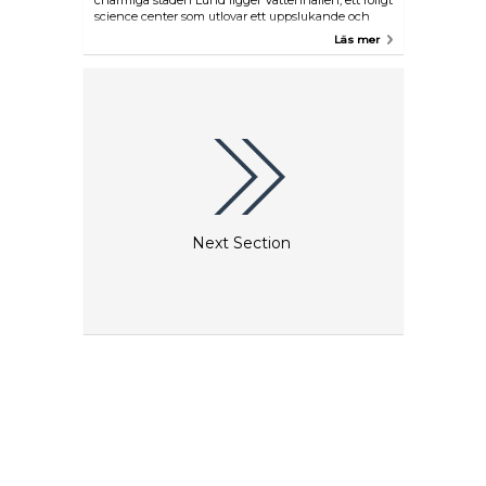
charmiga staden Lund ligger Vattenhallen, ett roligt
science center som utlovar ett uppslukande och
lärorikt äventyr för både barn och vuxna. Utforska
Läs mer
de fascinerande utställningarna om banbrytande
upptäckter som ger dig en inblick i vetenskaplig
forskning. I det toppmoderna planetariet kan du se
föreställningar som avslöjar universums mysterier
samt bevittna det bländande skådespelet av
stjärnor och galaxer. Utför ett flertal olika interaktiva
experiment och testa dina kunskaper i
utställningen Skjuta protoner och kittla elektroner.
Ta dig an DigiWall och tävla mot en kompis när du
navigerar på en digital klättervägg som tänjer på
dina gränser. Du kan även släppa loss din
kreativitet och tekniska skicklighet genom att
Next Section
bygga en raket med det innovativa 4DFrame-
systemet.