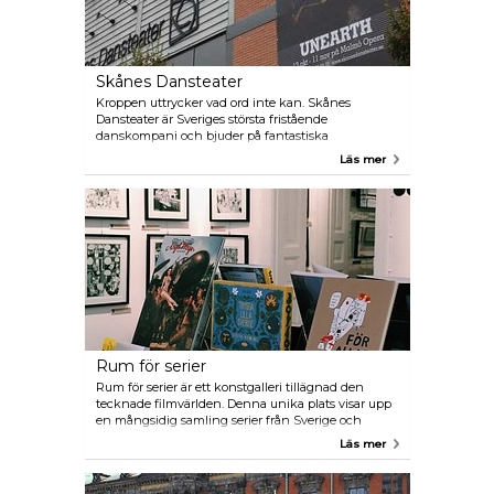
idylliska omgivningar ligger bara 10 minuter från
centrala Malmö.
Skånes Dansteater
Kroppen uttrycker vad ord inte kan. Skånes
Dansteater är Sveriges största fristående
danskompani och bjuder på fantastiska
dansföreställningar på egen scen i Västra Hamnen,
Läs mer
på Malmö Opera och på turné. De spelar
dansföreställningar av både svenska och
internationella koreografer. Föreställningarna på
Malmö Opera sker i samarbete med Operaorkestern.
Teatern ligger i det gamla hamnområdet nära havet
och flera restauranger.
Rum för serier
Rum för serier är ett konstgalleri tillägnad den
tecknade filmvärlden. Denna unika plats visar upp
en mångsidig samling serier från Sverige och
många andra delar av världen. Galleriet har även en
Läs mer
välsorterad butik där besökare kan köpa en mängd
serierelaterade varor, inklusive böcker, figurer,
affischer, med mera.