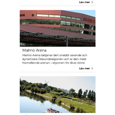
föreställningar av älskade operaklassiker,
Läs mer
förtrollande musikaler och samtida musikaliska
dramer. Dessutom har Malmö Opera åtagit sig att
främja nykomponerade svenska operor och
musikaler och strävar ständigt efter att stödja och
visa upp nya talanger.
Malmö Arena
Malmö Arena betjänar den snabbt växande och
dynamiska Öresundsregionen och är den mest
framstående arenan i regionen för såväl större
idrottsevenemang, konserter, familjeshower och
Läs mer
fullskaliga konferenser som mindre möten,
sammankomster med vin och middag eller ett
snabbt mellanmål.