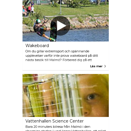
Wakeboard
Om du gillar extremsport och spännande
upplevelser varför inte prova wakeboard på ditt
nästa besök till Malmö? Förbered dig på ett
oförglömligt äventyr när du skär genom vågorna
Läs mer
med hjälp av kabelsystemet i färgrika Västra
Hamnen med magnifika Turning Torso som
bakgrund.
Vattenhallen Science Center
Bara 20 minuters bilresa från Malmö i den