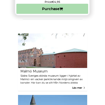
Price
€4,95
Purchase
Malmö Museum
Södra Sveriges största museum ligger i hjärtat av
Malmö i en vacker parkliknande miljö omgiven av
kanaler. Här kan du se allt från Nordens äldsta
bevarade renässansslott till en riktig ubåt och andra
Läs mer
fantastiska fordon. Museets permanenta
utställningar fokuserar på historia, naturhistoria,
teknik och sjöfart. Museet arrangerar även ett
dussintal tillfälliga utställningar varje år. Bredvid
museet ligger Fiskehoddorna, en populär marknad