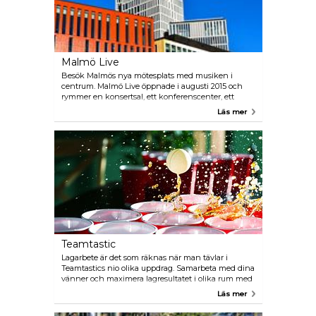
Malmö Live
Besök Malmös nya mötesplats med musiken i
centrum. Malmö Live öppnade i augusti 2015 och
rymmer en konsertsal, ett konferenscenter, ett
hotell med skybar, kontor, bostäder samt många
Läs mer
matställen. Malmö Live Konserthus har akustik i
världsklass och är Malmö Symfoniorkesters hem.
Teamtastic
Lagarbete är det som räknas när man tävlar i
Teamtastics nio olika uppdrag. Samarbeta med dina
vänner och maximera lagresultatet i olika rum med
olika utmaningar, allt från musik-quiz, ett
Läs mer
gigantiskt flipperspel, klurigheter, till en
samarbetsövning på hästryggen.