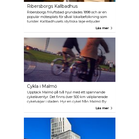
Ribersborgs Kallbadhus
Ribersborgs friluftsbad grundades 1898 och är en
populär mötesplats för såväl lokalbefolkning som
turister. Kallbadhusets idylliska läge erbjuder
besökarna det perfekta upplägget för att njuta av
Läs mer
saltvattenbad och bastubesök. Här kan du varva ner
i de fridfulla omgivningarna och låta dig omfamnas
av bastuns lugnande värme. Efter ett uppfriskande
dopp eller ett välgörande bastubad kan du njuta av
en kopp kaffe eller något att äta i det charmiga
kafét.
Cykla i Malmö
Upptäck Malmö på två hjul med ett spännande
cykeläventyr. Det finns över 500 km välplanerade
cykelvägar i staden. Hyr en cykel från Malmö By
Bike, det nya uthyrningssystemet med 50 stationer
Läs mer
runt om i staden och 500 cyklar att hyra. Ladda ner
appen Malmö By Bike och hyr en cykel i 24 eller 72
timmar. Appen ger även detaljerad vägledning om
hur du hittar cykelstationerna och erbjuder en
omfattande karta som hjälper dig att enkelt hitta i
staden.