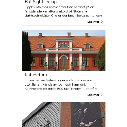
Båt Sightseeing
Upplev Malmös sevärdheter från vattnet på en
fängslande kanaltur ombord på Strömma
sightseeingbåtar. Glid under broar, korsa parker och
fördjupa dig i Malmös rika historia, arkitektoniska
Läs mer
mästerverk och spännande anekdoter genom
beskrivningar och berättelser från de kunniga
guiderna.
Katrinetorp
I utkanten av Malmö ligger en lantlig oas som
utstrålar en känsla av lugn och harmoni.
Katrinetorp, ett tidigt 1800-tals ”landeri” (lantgård),
designades ursprungligen som ett borgerligt
Läs mer
sommarboende och en plats för större bjudningar.
Idag driver Malmö stad platsen och arbetar ständigt
med att återskapa dess forna glans. Marknader,
musikunderhållning, evenemang och utställningar
hålls här årligen. Landeriet öppnade nyligen Entré
Katrinetorp, en ny utställningslokal som också har
en välsorterad presentbutik. Katrinetorp och dess