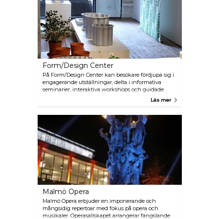
hantverk och unika skandinaviska
designprodukter.
Form/Design Center
På Form/Design Center kan besökare fördjupa sig i
engagerande utställningar, delta i informativa
seminarier, interaktiva workshops och guidade
turer inom arkitektur, design och hantverk.
Läs mer
Malmö Opera
Malmö Opera erbjuder en imponerande och
mångsidig repertoar med fokus på opera och
musikaler. Operasällskapet arrangerar fängslande