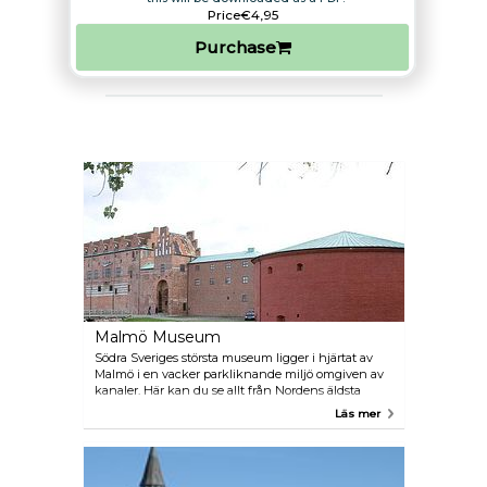
Price
€4,95
Purchase
Malmö Museum
Södra Sveriges största museum ligger i hjärtat av
Malmö i en vacker parkliknande miljö omgiven av
kanaler. Här kan du se allt från Nordens äldsta
bevarade renässansslott till en riktig ubåt och andra
Läs mer
fantastiska fordon. Museets permanenta
utställningar fokuserar på historia, naturhistoria,
teknik och sjöfart. Museet arrangerar även ett
dussintal tillfälliga utställningar varje år. Bredvid