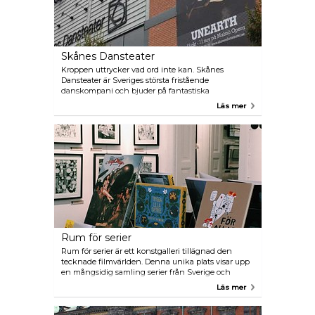
idylliska omgivningar ligger bara 10 minuter från
centrala Malmö.
Skånes Dansteater
Kroppen uttrycker vad ord inte kan. Skånes
Dansteater är Sveriges största fristående
danskompani och bjuder på fantastiska
dansföreställningar på egen scen i Västra Hamnen,
Läs mer
på Malmö Opera och på turné. De spelar
dansföreställningar av både svenska och
internationella koreografer. Föreställningarna på
Malmö Opera sker i samarbete med Operaorkestern.
Teatern ligger i det gamla hamnområdet nära havet
och flera restauranger.
Rum för serier
Rum för serier är ett konstgalleri tillägnad den
tecknade filmvärlden. Denna unika plats visar upp
en mångsidig samling serier från Sverige och
många andra delar av världen. Galleriet har även en
Läs mer
välsorterad butik där besökare kan köpa en mängd
serierelaterade varor, inklusive böcker, figurer,
affischer, med mera.