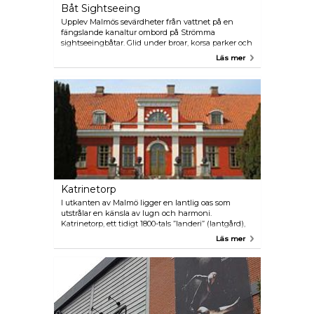
Båt Sightseeing
Upplev Malmös sevärdheter från vattnet på en
fängslande kanaltur ombord på Strömma
sightseeingbåtar. Glid under broar, korsa parker och
fördjupa dig i Malmös rika historia, arkitektoniska
Läs mer
mästerverk och spännande anekdoter genom
beskrivningar och berättelser från de kunniga
guiderna.
Katrinetorp
I utkanten av Malmö ligger en lantlig oas som
utstrålar en känsla av lugn och harmoni.
Katrinetorp, ett tidigt 1800-tals ”landeri” (lantgård),
designades ursprungligen som ett borgerligt
Läs mer
sommarboende och en plats för större bjudningar.
Idag driver Malmö stad platsen och arbetar ständigt
med att återskapa dess forna glans. Marknader,
musikunderhållning, evenemang och utställningar
hålls här årligen. Landeriet öppnade nyligen Entré
Katrinetorp, en ny utställningslokal som också har
en välsorterad presentbutik. Katrinetorp och dess