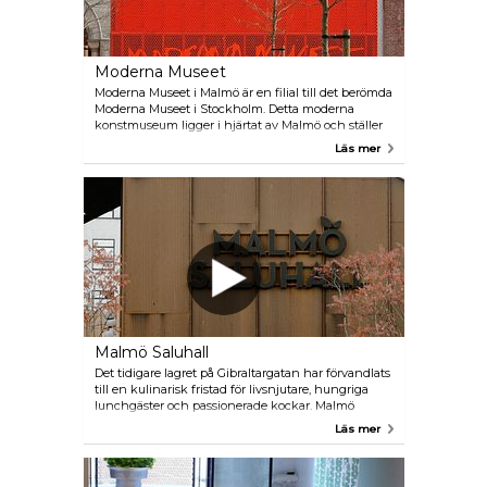
tillstånd. 1991 slog Ebbas hus upp sina dörrar som ett
hembygdsmuseum. Museet är en del av Malmös
rika kulturarv och erbjuder besökare en inblick i
hur det var att leva i staden för över hundra år
Moderna Museet
sedan.
Moderna Museet i Malmö är en filial till det berömda
Moderna Museet i Stockholm. Detta moderna
konstmuseum ligger i hjärtat av Malmö och ställer
ut ett varierat utbud av samtida konstverk. Den
Läs mer
spektakulära museibyggnaden är en före detta
elcentral från år 1900 och erbjuder en arkitektonisk
upplevelse i sig.
Malmö Saluhall
Det tidigare lagret på Gibraltargatan har förvandlats
till en kulinarisk fristad för livsnjutare, hungriga
lunchgäster och passionerade kockar. Malmö
Saluhall är en självklar destination för dig som
Läs mer
älskar bra råvaror och god mat. Ät på plats eller köp
närproducerade varor och ta med hem. Du hittar
också vackra blomsterarrangemang, fantastiska