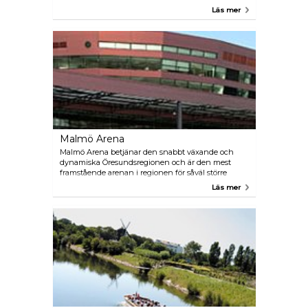
föreställningar av älskade operaklassiker,
Läs mer
förtrollande musikaler och samtida musikaliska
dramer. Dessutom har Malmö Opera åtagit sig att
främja nykomponerade svenska operor och
musikaler och strävar ständigt efter att stödja och
visa upp nya talanger.
Malmö Arena
Malmö Arena betjänar den snabbt växande och
dynamiska Öresundsregionen och är den mest
framstående arenan i regionen för såväl större
idrottsevenemang, konserter, familjeshower och
Läs mer
fullskaliga konferenser som mindre möten,
sammankomster med vin och middag eller ett
snabbt mellanmål.