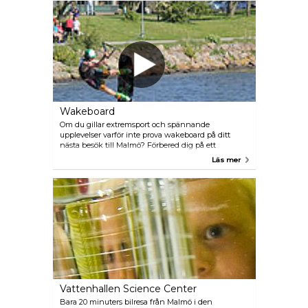
Wakeboard
Om du gillar extremsport och spännande
upplevelser varför inte prova wakeboard på ditt
nästa besök till Malmö? Förbered dig på ett
oförglömligt äventyr när du skär genom vågorna
Läs mer
med hjälp av kabelsystemet i färgrika Västra
Hamnen med magnifika Turning Torso som
bakgrund.
Vattenhallen Science Center
Bara 20 minuters bilresa från Malmö i den