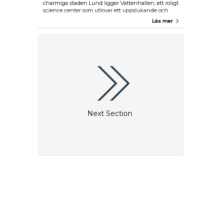
charmiga staden Lund ligger Vattenhallen, ett roligt
science center som utlovar ett uppslukande och
lärorikt äventyr för både barn och vuxna. Utforska
Läs mer
de fascinerande utställningarna om banbrytande
upptäckter som ger dig en inblick i vetenskaplig
forskning. I det toppmoderna planetariet kan du se
föreställningar som avslöjar universums mysterier
samt bevittna det bländande skådespelet av
stjärnor och galaxer. Utför ett flertal olika interaktiva
experiment och testa dina kunskaper i
utställningen Skjuta protoner och kittla elektroner.
Ta dig an DigiWall och tävla mot en kompis när du
navigerar på en digital klättervägg som tänjer på
dina gränser. Du kan även släppa loss din
kreativitet och tekniska skicklighet genom att
Next Section
bygga en raket med det innovativa 4DFrame-
systemet.