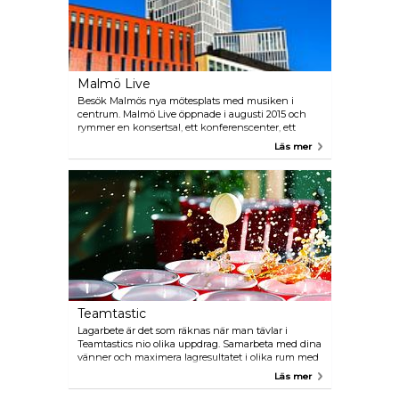
Malmö Live
Besök Malmös nya mötesplats med musiken i
centrum. Malmö Live öppnade i augusti 2015 och
rymmer en konsertsal, ett konferenscenter, ett
hotell med skybar, kontor, bostäder samt många
Läs mer
matställen. Malmö Live Konserthus har akustik i
världsklass och är Malmö Symfoniorkesters hem.
Teamtastic
Lagarbete är det som räknas när man tävlar i
Teamtastics nio olika uppdrag. Samarbeta med dina
vänner och maximera lagresultatet i olika rum med
olika utmaningar, allt från musik-quiz, ett
Läs mer
gigantiskt flipperspel, klurigheter, till en
samarbetsövning på hästryggen.