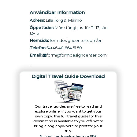
Användbar information
Adress:
Lilla Torg 9, Malmö
Öppettider:
Mån stängt, tis–lör 11–17, sön
12–16
Hemsida:
formdesigncenter.com/en
Telefon:
+46 40 664 51 50
Email:
form@formdesigncenter.com
Digital Travel Guide Download
Our travel guides are free to read and
explore online. If you want to get your
own copy, the full travel guide for this
destination is available to you offline* to
bring along anywhere or print for your
trip.​
*this will be downloaded as a PDF.