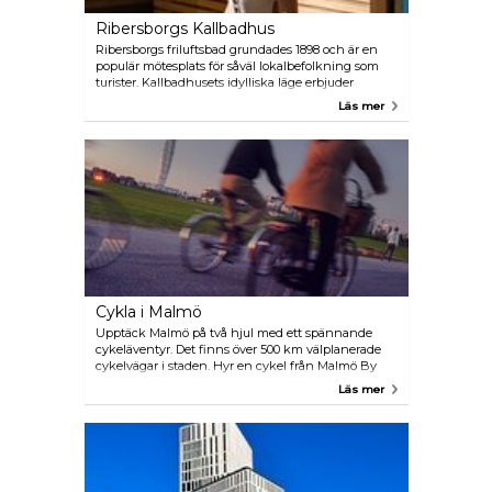
Ribersborgs Kallbadhus
Ribersborgs friluftsbad grundades 1898 och är en
populär mötesplats för såväl lokalbefolkning som
turister. Kallbadhusets idylliska läge erbjuder
besökarna det perfekta upplägget för att njuta av
Läs mer
saltvattenbad och bastubesök. Här kan du varva ner
i de fridfulla omgivningarna och låta dig omfamnas
av bastuns lugnande värme. Efter ett uppfriskande
dopp eller ett välgörande bastubad kan du njuta av
en kopp kaffe eller något att äta i det charmiga
kafét.
Cykla i Malmö
Upptäck Malmö på två hjul med ett spännande
cykeläventyr. Det finns över 500 km välplanerade
cykelvägar i staden. Hyr en cykel från Malmö By
Bike, det nya uthyrningssystemet med 50 stationer
Läs mer
runt om i staden och 500 cyklar att hyra. Ladda ner
appen Malmö By Bike och hyr en cykel i 24 eller 72
timmar. Appen ger även detaljerad vägledning om
hur du hittar cykelstationerna och erbjuder en
omfattande karta som hjälper dig att enkelt hitta i
staden.