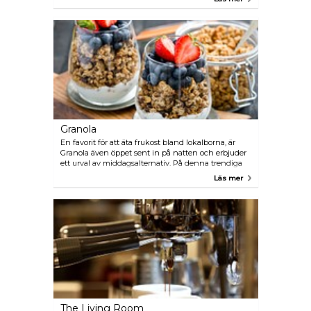
(frukosttallrik) i synnerhet. Kaféet är öppet sent in
på natten och serverar inte bara kaffe, men ett urval
av öl och vin.
Granola
En favorit för att äta frukost bland lokalborna, är
Granola även öppet sent in på natten och erbjuder
ett urval av middagsalternativ. På denna trendiga
restaurang kan man behöva få vänta på ett bord
Läs mer
men ta en plats vid baren så kommer du visas till
ett bord när det blir ledigt.
The Living Room