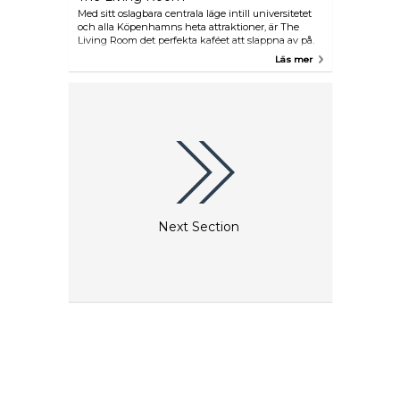
Med sitt oslagbara centrala läge intill universitetet
och alla Köpenhamns heta attraktioner, är The
Living Room det perfekta kaféet att slappna av på.
Genom att sammanföra det bästa av två världar -
Läs mer
läckra godsaker som ett kafé brukar erbjuda och
stora cocktails. Hit lockas folk för att ta en drink i
den mysiga, svagt upplysta rummet.
Next Section