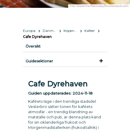
Foto:
Ekaterina Pokrovsky/Shutterstock.com
Europa
Danmark
Köpenhamn
Kaféer
Cafe Dyrehaven
Översikt
Guidesektioner
Cafe Dyrehaven
Guiden uppdaterades:
2024-11-18
Kaféets läge i den trendiga stadsdel
Vesterbro sätter tonen för kaféets
atmosfär - en trendig blandning av
matställe och pub, är denna plats känd
för sin oklanderliga frukost och
Morgenmadstallerken (frukosttallrik) i