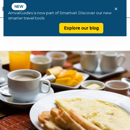
NEW
×
ArrivalGuides is now part of Smartvel. Discover our new
smarter travel tools
Explore our blog