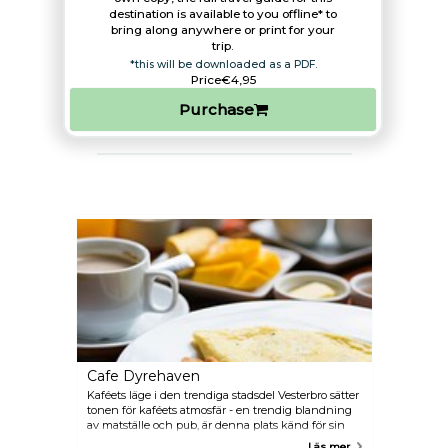
destination is available to you offline* to
bring along anywhere or print for your
trip.​
*this will be downloaded as a PDF.
Price
€4,95
Purchase
Cafe Dyrehaven
Kaféets läge i den trendiga stadsdel Vesterbro sätter
tonen för kaféets atmosfär - en trendig blandning
av matställe och pub, är denna plats känd för sin
oklanderliga frukost och Morgenmadstallerken
Läs mer