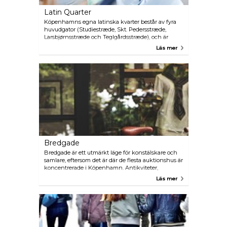
Latin Quarter
Köpenhamns egna latinska kvarter består av fyra
huvudgator (Studiestræde, Skt. Pedersstræde,
Larsbjørnsstræde och Teglgårdsstræde), och är
känd för en mängd kreativa avantgarde butiker,
Läs mer
samt second hand-butiker och matplatser.
Närheten till universitetet bidrar till att området är
alltid fylld med trendiga ungdomar.
Bredgade
Bredgade är ett utmärkt läge för konstälskare och
samlare, eftersom det är där de flesta auktionshus är
koncentrerade i Köpenhamn. Antikviteter,
målningar, vintage och samlarobjekt, samt modern
Läs mer
konst och designprodukter hittas här i överflöd.