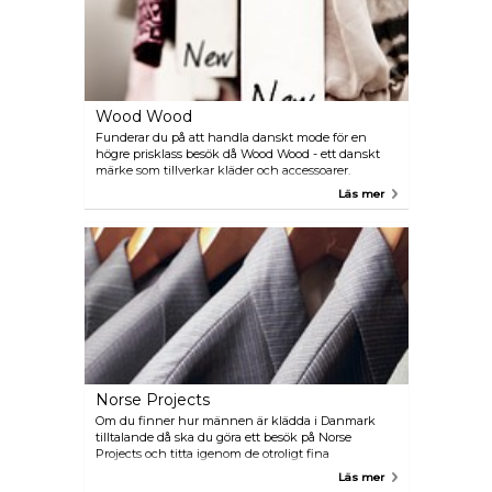
Wood Wood
Funderar du på att handla danskt mode för en
högre prisklass besök då Wood Wood - ett danskt
märke som tillverkar kläder och accessoarer.
Butiken har också några varumärken från USA och
Läs mer
Japan.
Norse Projects
Om du finner hur männen är klädda i Danmark
tilltalande då ska du göra ett besök på Norse
Projects och titta igenom de otroligt fina
herrkläderna. Butiken säljer även sitt eget
Läs mer
varumärke.