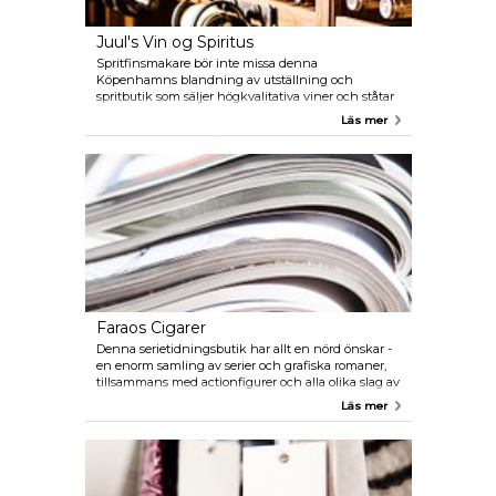
Juul's Vin og Spiritus
Spritfinsmakare bör inte missa denna
Köpenhamns blandning av utställning och
spritbutik som säljer högkvalitativa viner och ståtar
med ett otroligt utbud av whisky. Denna
Läs mer
anläggning är även värd för evenemang, så ta en
titt på deras hemsida om intresse finns.
Faraos Cigarer
Denna serietidningsbutik har allt en nörd önskar -
en enorm samling av serier och grafiska romaner,
tillsammans med actionfigurer och alla olika slag av
komiska minnesvärda saker.
Läs mer