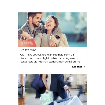
Vesterbro
Grannskapet Vesterbro är inte bara hem till
Köpenhamns red-light distrikt och några av de
bästa restaurangerna i staden, men också en hel
del secondhandbutiker och klädbutiker som säkert
Läs mer
kommer att få en fashionistas hjärta slå snabbare.
Missa inte Istedgade gatan, den hippaste av dem
alla.