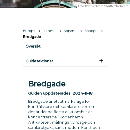
Foto:
Rawpixel.com/Shutterstock.com
Europa
Danmark
Köpenhamn
Shopping
Bredgade
Översikt
Guidesektioner
Bredgade
Guiden uppdaterades:
2024-11-18
Bredgade är ett utmärkt läge för
konstälskare och samlare, eftersom
det är där de flesta auktionshus är
koncentrerade i Köpenhamn.
Antikviteter, målningar, vintage och
samlarobjekt, samt modern konst och