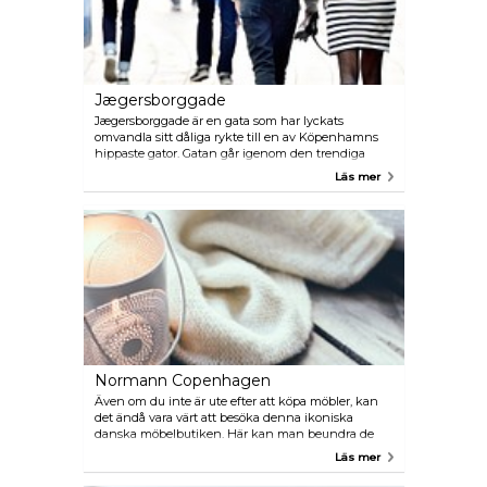
Jægersborggade
Jægersborggade är en gata som har lyckats
omvandla sitt dåliga rykte till en av Köpenhamns
hippaste gator. Gatan går igenom den trendiga
stadsdelen Nørrebro och kantas av vintagebutiker,
Läs mer
kaféer och även restauranger med Michelin-
stjärnor.
Normann Copenhagen
Även om du inte är ute efter att köpa möbler, kan
det ändå vara värt att besöka denna ikoniska
danska möbelbutiken. Här kan man beundra de
smart utformade artiklar som ett stilrent hem i
Läs mer
Danmark kan innehålla - du kanske inte kan
motstå frestelsen att göra ett köp.