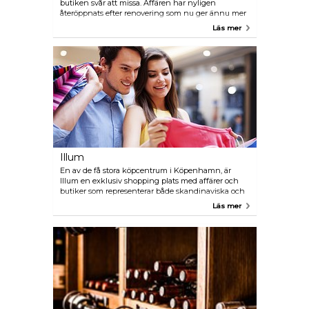
butiken svår att missa. Affären har nyligen
återöppnats efter renovering som nu ger ännu mer
glädje till sina besökare. Kom hit för att fylla på
Läs mer
Legolådan där hemma eller bara titta på mini-
Nyhavn som är gjord av dessa färgglada
byggklossar.
Illum
En av de få stora köpcentrum i Köpenhamn, är
Illum en exklusiv shopping plats med affärer och
butiker som representerar både skandinaviska och
internationella varumärken. Det finns en
Läs mer
livsmedelsbutik i källaren som ryktas att erbjuda ett
fint urval av viner och ostar.