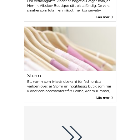
Om extravaganta kläder är något du vågar bära, är
Henrik Vibskov Boutique rätt plats för dig. De vars
smaker som lutar i en något mer konservativ
riktning kommer fortfarande njuta av att titta
Läs mer
igenom butikens unika kläder, även om det är för
underhållningens skull.
Storm
Ett namn som inte är obekant för fashionista
världen över, är Storm en högklassig butik som har
kläder och accessoarer från Céline, Adam Kimmel,
Maison Kitsuné, Comme des Garçons, Peter Pilotto,
Läs mer
Common Affairs och Katy Eary (för att bara nämna
några). Böcker, musik och även utställningar kan
man finna här.