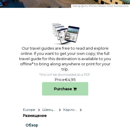
Автор фото:
Micke Olsson /Visit Karlskrona
Our travel guides are free to read and explore
online. If you want to get your own copy, the full
travel guide for this destination is available to you
offline* to bring along anywhere or print for your
trip.​
*this will be downloaded as a PDF.
Price
€4,95
Purchase
Europe
Швеция
Карлскруна
Размещение
Обзор