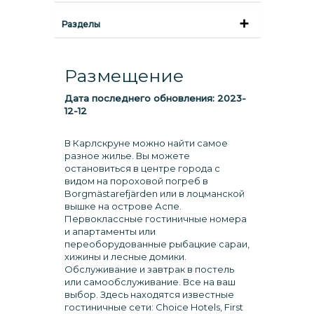
Разделы
Размещение
Дата последнего обновления:
2023-
12-12
В Карлскруне можно найти самое
разное жилье. Вы можете
остановиться в центре города с
видом на пороховой погреб в
Borgmästarefjärden или в лоцманской
вышке на острове Аспе.
Первоклассные гостиничные номера
и апартаменты или
переоборудованные рыбацкие сараи,
хижины и лесные домики.
Обслуживание и завтрак в постель
или самообслуживание. Все на ваш
выбор. Здесь находятся известные
гостиничные сети: Choice Hotels, First