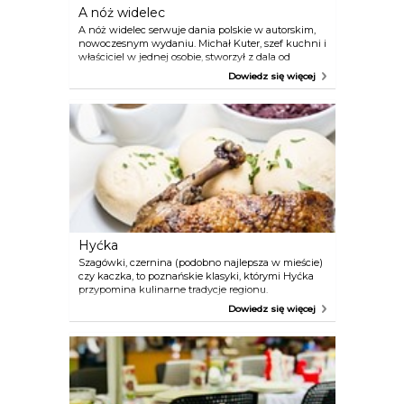
A nóż widelec
A nóż widelec serwuje dania polskie w autorskim,
nowoczesnym wydaniu. Michał Kuter, szef kuchni i
właściciel w jednej osobie, stworzył z dala od
centrum miasta miejsce modne, popularne i
Dowiedz się więcej
cenione za smaczną kuchnię.
Hyćka
Szagówki, czernina (podobno najlepsza w mieście)
czy kaczka, to poznańskie klasyki, którymi Hyćka
przypomina kulinarne tradycje regionu.
Organizowane są tu także koncerty i
Dowiedz się więcej
przedstawienia teatralne.