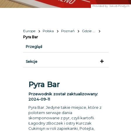
Provided by:
Jakub Pindych
Europe
Polska
Poznań
Gdzie zjeść?
Pyra Bar
Przegląd
Sekcje
Pyra Bar
Przewodnik został zaktualizowany:
2024-09-11
Pyra Bar. Jedyne takie miejsce, które z
polotem serwuje dania
skomponowane z pyr, czyli kartofli.
Łagodny zBoczek i ostry Kurczak
Cukinsyn w roli zapiekanki, Potejta,