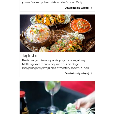
poznańskim rynku działa od dwóch lat. W tym
czasie okrzepła, dojrzała i ustabilizowała ofertę. Ma
Dowiedz się więcej
także grono wiernych gości, którzy chętnie do Bo.
wracają. Nieszablonowa oferta doskonałych
śniadań i długie godziny otwarcia to mocne punkty
tego miejsca.
Taj India
Restauracja mieszcząca sie przy torze regatowym
Malta słynąca z barwnej kuchni i ciepłego
indyjskiego wystroju oraz atmosfery rodem z Indii.
Przy dzwiękach orientalnej muzyki możecie
Dowiedz się więcej
Państwo spędzić niezapomniane chwile...