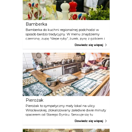
Bamberka
Bamberka do kuchni regionalnej podchodzi w
sposób bardzo tradycyjny. W menu znajdziemy
czerninę, zupę “ślepe ryby”, żurek, pyrę z gzikiem i
gęś z pyzami.
Dowiedz się więcej
Pierożak
Pierożak to sympatyczny mały lokal na ulicy
Wrocławskiej, zlokalizowany zaledwie dwie minuty
spacerem od Starego Rynku. Serwuje się tu
wyłącznie wyrabiane na miejscu pierogi. Otwarta
Dowiedz się więcej
przestrzeń kuchenna pozwala śledzić żywot
pieroga od jego narodzin, aż smaczny finał na