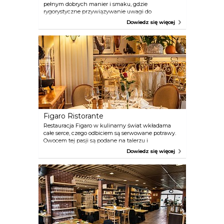
pełnym dobrych manier i smaku, gdzie
rygorystyczne przywiązywanie uwagi do
najmniejszego nawet szczegółu stanowi o
Dowiedz się więcej
wizerunku Restauracji. Miejsce znane kiedyś jako
dawniej Le Palais du Jardin zmieniło wystrój i kartę
menu, ale pozostało wierne solidnemu warsztatowi
kulinarnemu.
Figaro Ristorante
Restauracja Figaro w kulinarny świat wkładama
całe serce, czego odbiciem są serwowane potrawy.
Owocem tej pasji są podane na talerzu i
przyprawione z włoską finezją dania. Znakomita
Dowiedz się więcej
kuchnia, wystrój i atmosfera pobudzą wszystkie
zmysły. Kucharze dbają o wszystkie szczegóły, bo
jedzenie po włosku to nie tylko wrażenia smakowe,
lecz także estetyczne i słuchowe.