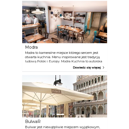
kilka kroków dzieli nas od słynnych poznańskich
koziołków, studzienki Bamberki czy dawnego
Zamku Królewskiego na Górze Przemysła.
Modra
Modra to kameralne miejsce którego sercem jest
otwarta kuchnia. Menu inspirowane jest tradycją
ludową Polski i Europy. Modra Kuchnia to autorska
kuchnia regionalna, która zdobywa uznanie
Dowiedz się więcej
smakoszy autentycznością, prostotą, smakiem i
niewygórowanymi cenami.
BulwaR
Bulwar jest niewątpliwie miejscem wyjątkowym,