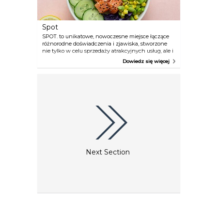
Spot
SPOT. to unikatowe, nowoczesne miejsce łączące
różnorodne doświadczenia i zjawiska, stworzone
nie tylko w celu sprzedaży atrakcyjnych usług, ale i
kreowania twórczego spędzania czasu wolnego.
Dowiedz się więcej
Bogata oferta z pewnością przyciągnie każdego.
Znajdująca się tu restauracja proponuje nie tylko
wyśmienite hisz- pańskie wina ze sklepu Viñola, ale
przede wszystkim niepowtarzalne menu, które
łączy najlepsze elemen- ty kuchni europejskiej z
egzotycznymi smakami Azji oraz tradycjami
kuchni polskiej.
Next Section