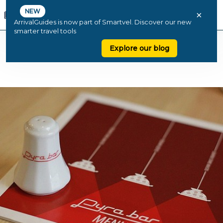
NEW
×
ArrivalGuides is now part of Smartvel. Discover our new
smarter travel tools
Explore our blog