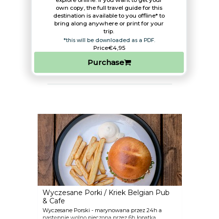
explore online. If you want to get your
own copy, the full travel guide for this
destination is available to you offline* to
bring along anywhere or print for your
trip.​
*this will be downloaded as a PDF.
Price
€4,95
Purchase
Wyczesane Porki / Kriek Belgian Pub
& Cafe
Wyczesane Porski - marynowana przez 24h a
następnie wolno pieczona przez 6h łopatka