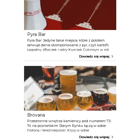
Pyra Bar
Pyra Bar. Jedyne takie miejsce, które z polotem
serwuje dania skomponowane z pyr, czyli kartofli.
Łagodny zBoczek i ostry Kurczak Cukinsyn w roli
zapiekanki, Potejta, czyli ziemniaki w mundurkach,
Dowiedz się więcej
znalazło się też miejsce na regionalne odsłony
ziemniaka: Pyrę z Bzikiem (czyt. gzikiem), czy
kartofla zrobionego na szaro (szarą kluskę).
Brovaria
Przestronne wnętrza kamienicy pod numerem 73-
74 na poznańskim Starym Rynku łączą w sobie
historię i teraźniejszość. Kryją w sobie
niepowtarzalny browar, znakomitą restaurację i
Dowiedz się więcej
nastrojowy, trzygwiazdkowy hotel. Brovaria to