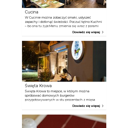
Cucina
W Cucinie można zobaczyć smaki, usłyszeć
zapachy i dotknąć świeżości. Poczuć tętno Kuchni
– bo ona tu żyje.Menu zmienia się wraz z porami
roku. Inaczej smakuje lato od jesieni, czego innego
Dowiedz się więcej
potrzebujemy wiosną, czym innym obdarza nas
zima
Święta Krowa
Święta Krowa to miejsce, w którym można
spróbować domowych burgerów
przygotowywanych w stu procentach z mięsa
wołowego. Menu oferuje siedem stałych pozycji od
Dowiedz się więcej
klasycznych, po bardziej zwariowane i odważne
połączenia smaków, a co miesiąc zaskakuje
sezonowym burgerem.