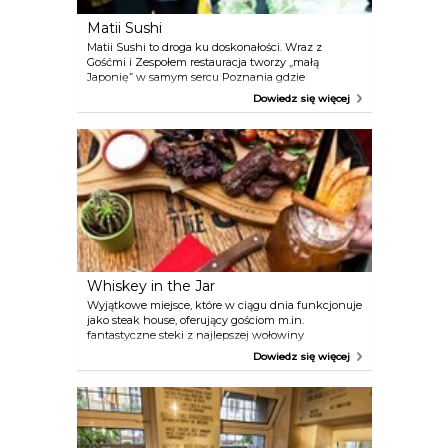
Matii Sushi
Matii Sushi to droga ku doskonałości. Wraz z
Gośćmi i Zespołem restauracja tworzy „małą
Japonię” w samym sercu Poznania gdzie
przygotowywane są wyjątkowe specjały sushi w
Dowiedz się więcej
ideologii poszanowania tradycji kuchni japońskiej.
Whiskey in the Jar
Wyjątkowe miejsce, które w ciągu dnia funkcjonuje
jako steak house, oferujący gościom m.in.
fantastyczne steki z najlepszej wołowiny
przyrządzane na grillu lawowym, a także
Dowiedz się więcej
wykwintne żeberka, burgery w rozmiarze XXL i
inne potrawy mięsne.