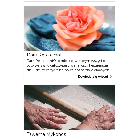
miejsce wyjątkowe z wielu względów.
Dark Restaurant
Dark Restaurant® to miejsce, w którym wszystko
odbywa się w całkowitej ciwemności. Restauracja
dla ludzi otwartych na nowe doznania, ciekawych
świata i odważnych. Zapewniamy, że czas
Dowiedz się więcej
spędzony w Dark Restaurant® okaże się niezwykły.
Dark Restaurant to restauracja jak każda, która
jednak szczególnie wyostrza zmysły smaku, węchu
i słuchu. A wszystko za sprawą ciemności, w której
przychodzi gościom przebywać. Klasyczne i
wyszukane potrawy, smakują inaczej, zwłaszcza
gdy są zagadką.
Tawerna Mykonos