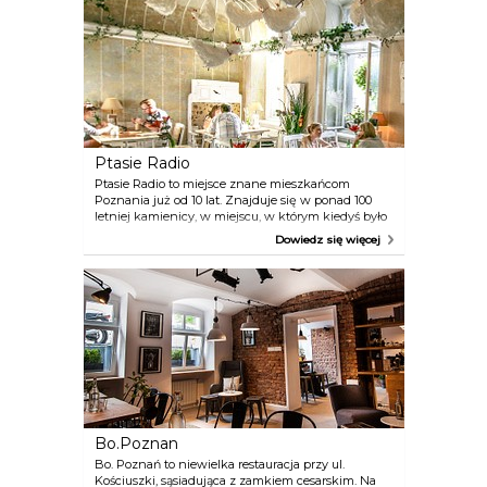
naszym widelcu. Pierogi można kupić na sztuki,
dowolnie mieszając dostępne w menu propozycje
nadzienia. W ofercie znajdziemy nadzienia
tradycyjne, zarózno słodkie jak i wytrawne, jak i
sezonowe eksperymenty. Na wyserwowania
poczykamy tylko tyle, ile trwa gotowanie surowych
pierogów czyli kilka minut. Nie ma problemu z
zakupem pierogów na wynos. Bez wątpienia jest to
jedna z najlepszych pierogarni Poznania.
Polecamy!
Ptasie Radio
Ptasie Radio to miejsce znane mieszkańcom
Poznania już od 10 lat. Znajduje się w ponad 100
letniej kamienicy, w miejscu, w którym kiedyś było
mieszkaniem. Właściciele przykładają olbrzymią
Dowiedz się więcej
wagę do jakości jedzenia, ciekawych kombinacji
smakowych i do wystroju miejsca, co powoduje, że
zarówno w przestrzeni jak i w menu jest na czym
zawiesić oko. Ptasie Radio to jedno z lepszych w
Poznaniu miejsc na śniadania, serwowane przez
cały dzień, bo któż wie kiedy kto ma swój poranek.
Bo.Poznan
Bo. Poznań to niewielka restauracja przy ul.
Kościuszki, sąsiadująca z zamkiem cesarskim. Na