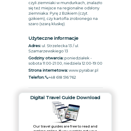
czyli ziemniaki w mundurkach, znalazło
się też miejsce na regionalne odsłony
ziemniaka: Pyrę z Bzikiem (czyt.
gzikiem), czy kartofla zrobionego na
szaro (szarą kluskę).
Użyteczne informacje
Adres:
ul. Strzelecka 13 / ul.
Szamarzewskiego 13
Godziny otwarcia:
poniedziałek -
sobota 11:00-21:00, niedziela 12:00-19:00
Strona internetowa:
www.pyrabar.pl
Telefon:
+48 618 516 762
Digital Travel Guide Download
Our travel guides are free to read and