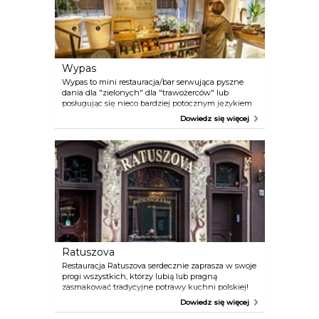
Wypas
Wypas to mini restauracja/bar serwująca pyszne
dania dla "zielonych" dla "trawożerców" lub
posługując się nieco bardziej potocznym językiem
dla wegetarian i wegan. Menu, bazujące w 100% na
Dowiedz się więcej
roślinnych produktach zmienia się codziennie.
Serwowane jedzenie jest świeże, zdrowe,
przygotowywane również z myślą o osobach
uczulonych na gluten, orzechy czy laktozę. W
menu można zawsze również odnaleźć wiele dań
inspirowanych produktami sezonowymi.
Ratuszova
Restauracja Ratuszova serdecznie zaprasza w swoje
progi wszystkich, którzy lubią lub pragną
zasmakować tradycyjne potrawy kuchni polskiej!
Ratuszova uwodzi także wyjątkowym położeniem,
Dowiedz się więcej
bezpośrednio na płycie Starego Rynku. Zaledwie