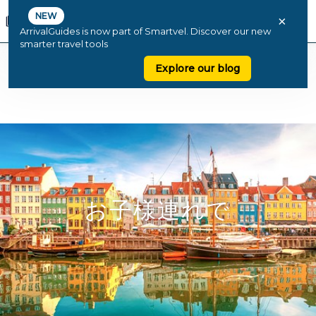
NEW
×
ArrivalGuides is now part of Smartvel. Discover our new
smarter travel tools
Explore our blog
お子様連れで