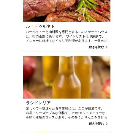
ル・トゥルネド
バーベキューと肉料理を専門とするこのステーキハウス
は、街の南部にあります。 ワインリストは印象的で、
メニューには様々なイタリア料理があります。一番のお
すすめは、その名を冠したトルネードです。
続きを読む
ラシドレリア
楽しくて一味違った食事体験には、ここが最適です。
非常にリーズナブルな価格で、1つのセットメニューか
ら約10種類のコースがあり、その多くがりんごを含むも
のを好きなだけ食べることができます。 それを洗い流
続きを読む
す飲み物は、もちろんサイダーです。