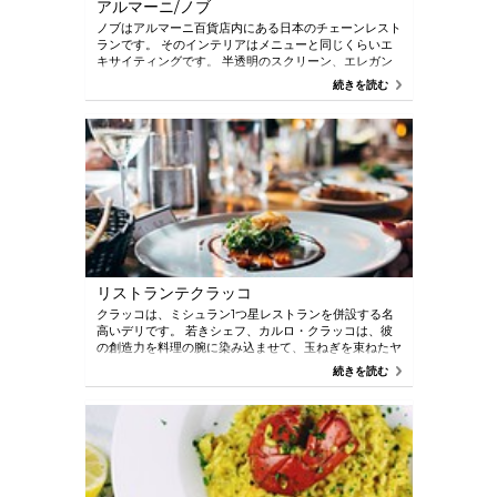
アルマーニ/ノブ
ノブはアルマーニ百貨店内にある日本のチェーンレスト
ランです。 そのインテリアはメニューと同じくらいエ
キサイティングです。 半透明のスクリーン、エレガン
トなダイニングルームの家具、そして厳格なラインは、
続きを読む
豪華な空港ラウンジを連想させます。 選ぶのが難しい
人のために、テイスティングメニューがあります。
リストランテクラッコ
クラッコは、ミシュラン1つ星レストランを併設する名
高いデリです。 若きシェフ、カルロ・クラッコは、彼
の創造力を料理の腕に染み込ませて、玉ねぎを束ねたヤ
ギミルクのラビオリやノルチャトリュフなど、面白くて
続きを読む
おいしい料理を生み出しています。