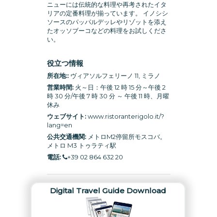
ニューには伝統的な料理や再考されたイタ
リアの定番料理が揃っています。 イノシシ
ソースのパッパルデッレやリゾットを添え
たオッソブーコなどの料理をお試しくださ
い。
役立つ情報
所在地::
ヴィアソルフェリーノ 11, ミラノ
営業時間:
火～日：午後 12 時 15 分～午後 2
時 30 分/午後 7 時 30 分 ～ 午後 11 時、月曜
休み
ウェブサイト:
www.ristoranterigolo.it
/?
lang=en
公共交通機関:
メトロM2停留所モスコバ。
メトロ M3 トゥラティ駅
電話:
+39 02 864 632 20
Digital Travel Guide Download