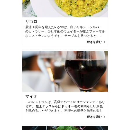
リゴロ
最近60周年を迎えたRigoloは、白いリネン、シルバー
のカトラリー、少し年配のウェイターが並ぶフォーマル
なレストランのようです。 テーブルを見つけると、こ
こが暖かくフレンドリーな場所であることがすぐにわか
続きを読む
ります。 料理はトスカーナで、メニューには伝統的な
料理や再考されたイタリアの定番料理が揃っています。
イノシシソースのパッパルデッレやリゾットを添えたオ
ッソブーコなどの料理をお試しください。
マイオ
このレストランは、高級デパートのリナシェンテにあり
ます。 屋上テラスからはドゥオーモの素晴らしい景色
を眺めることができます。 料理への情熱と味覚の楽し
さが最大限に発揮される、おいしい料理に特化した特別
続きを読む
な場所です。 マイオは華やかなミラノの新しいランド
マークと言われています。