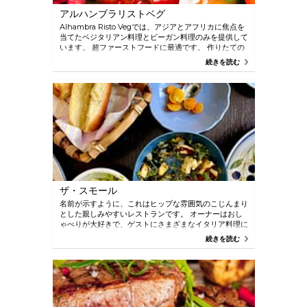
アルハンブラリストベグ
Alhambra Risto Vegでは、アジアとアフリカに焦点を
当てたベジタリアン料理とビーガン料理のみを提供して
います。 超ファーストフードに最適です。 作りたての
ヘルシーフードのビュッフェからお召し上がりいただけ
続きを読む
ます。お支払いは重量制です。 歩道のテーブルは晴れ
た日や人間観察に最適です。
ザ・スモール
名前が示すように、これはヒップな雰囲気のこじんまり
とした親しみやすいレストランです。 オーナーはおし
ゃべりが大好きで、ゲストにさまざまなイタリア料理に
ついて喜んで説明してくれます。 折衷的でヴィンテー
続きを読む
ジな装飾品が満載で、ここでユニークな食事体験ができ
ること間違いなしです。