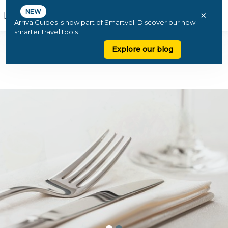
NEW
×
ArrivalGuides is now part of Smartvel. Discover our new
smarter travel tools
Explore our blog