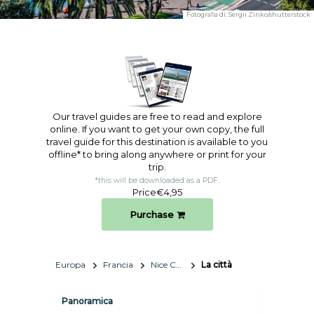
Fotografia di:
Sergii Zinko/shutterstock
Our travel guides are free to read and explore
online. If you want to get your own copy, the full
travel guide for this destination is available to you
offline* to bring along anywhere or print for your
trip.​
*this will be downloaded as a PDF.
Price
€4,95
Purchase
Europa
Francia
Nice Côte d'Azur
La città
Panoramica