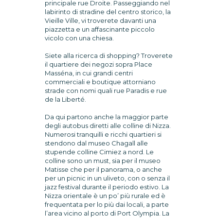
principale rue Droite. Passeggiando nel
labirinto di stradine del centro storico, la
Vieille Ville, vi troverete davanti una
piazzetta e un affascinante piccolo
vicolo con una chiesa.
Siete alla ricerca di shopping? Troverete
il quartiere dei negozi sopra Place
Masséna, in cui grandi centri
commerciali e boutique attorniano
strade con nomi quali rue Paradis e rue
de la Liberté.
Da qui partono anche la maggior parte
degli autobus diretti alle colline di Nizza.
Numerosi tranquilli e ricchi quartieri si
stendono dal museo Chagall alle
stupende colline Cimiez a nord. Le
colline sono un must, sia per il museo
Matisse che per il panorama, o anche
per un picnic in un uliveto, con o senza il
jazz festival durante il periodo estivo. La
Nizza orientale è un po’ più rurale ed è
frequentata per lo più dai locali, a parte
l’area vicino al porto di Port Olympia. La