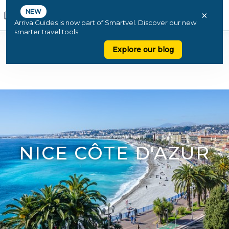
NEW
×
ArrivalGuides is now part of Smartvel. Discover our new
smarter travel tools
Explore our blog
NICE CÔTE D'AZUR