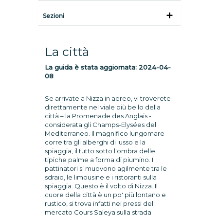
Sezioni
La città
La guida è stata aggiornata:
2024-04-
08
Se arrivate a Nizza in aereo, vi troverete
direttamente nel viale più bello della
città – la Promenade des Anglais -
considerata gli Champs-Elysées del
Mediterraneo. Il magnifico lungomare
corre tra gli alberghi di lusso e la
spiaggia, il tutto sotto l'ombra delle
tipiche palme a forma di piumino. I
pattinatori si muovono agilmente tra le
sdraio, le limousine e i ristoranti sulla
spiaggia. Questo è il volto di Nizza. Il
cuore della città è un po' più lontano e
rustico, si trova infatti nei pressi del
mercato Cours Saleya sulla strada