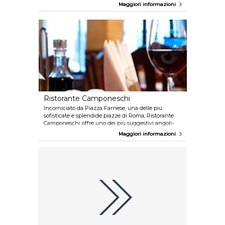
fresco tutti i giorni: anche aragoste e ricci di mare), e
Maggiori informazioni
carne (con tartufo bianco e nero): l’una e l’altra
abbinate ad una cantina di oltre 800 etichette di
vino, bianco e rosso.
Ristorante Camponeschi
Incorniciato da Piazza Farnese, una delle più
sofisticate e splendide piazze di Roma, Ristorante
Camponeschi offre uno dei più suggestivi angoli-
salotto della capitale. Ma il segreto del successo di
Maggiori informazioni
questo ristorante sta nella sua cucina varia, creativa,
fantasiosa, adeguata a qualsiasivoglia esigenza:
pesce, carne, cacciagione, specialità nazionali e
internazionali, che variano a seconda della stagione,
per offrire sempre il meglio nel momento più adatto.