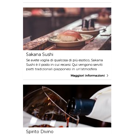
noto per la cucina raffinata, il servizio vi farà sentire
come a casa.
Sakana Sushi
Se avete voglia di qualcosa di più esotico, Sakana
Sushi è il posto in cui recarsi. Qui vengono serviti
piatti tradizionali giapponesi in un'atmosfera
tipicamente orientale. Se il sole splende e volete
Maggiori informazioni
mangiare all'aperto, il Sakana Sushi offre anche un
ampio menu take away.
Spirito Divino