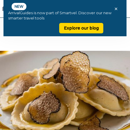
NEW
×
ArrivalGuides is now part of Smartvel. Discover our new
smarter travel tools
Explore our blog