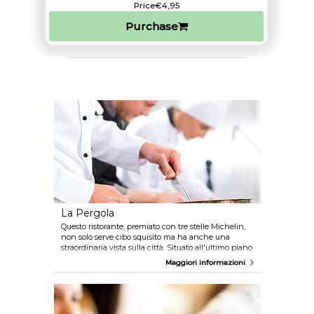
Price
€4,95
Purchase
La Pergola
Questo ristorante, premiato con tre stelle Michelin,
non solo serve cibo squisito ma ha anche una
straordinaria vista sulla città. Situato all'ultimo piano
dell'Hotel Cavalieri, La Pergola offre un menu a base
Maggiori informazioni
dei migliori prodotti del made in Italy. La cantina
contiene 53.000 bottiglie di vini e avrete un'ampia
scelta persino per l'acqua, tra più di 25 marche
diverse tra cui scegliere. A La Pergola un'esperienza
gastronomica indimenticabile è assicurata.