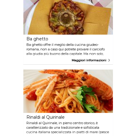
Ba ghetto
Ba ghetto offre il meglio della cucina giudeo-
romana, non a caso qui potrete provare il carciofo
alla giudia più buono della capitale. Ma non solo,
assaggiate piatti della più autentica tradizione
Maggiori informazioni
locale: cervello con carciofi, carbonara, amatriciana e
tanto altro... E per chi ama la pizza c’e ba ghetto
milky!
Rinaldi al Quirinale
Rinaldi al Quirinale, in pieno centro storico, è
caratterizzato da una tradizionale e sofisticata
cucina italiana specializzata in piatti di mare (pesce