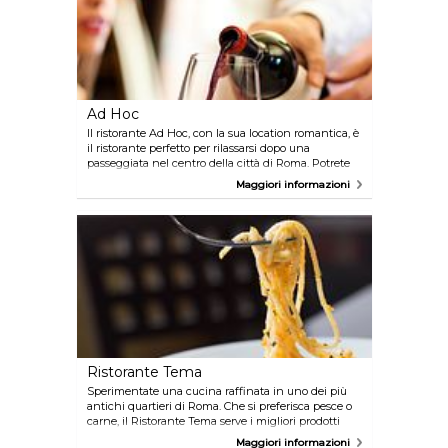
Ad Hoc
Il ristorante Ad Hoc, con la sua location romantica, è
il ristorante perfetto per rilassarsi dopo una
passeggiata nel centro della città di Roma. Potrete
scegliere tra un menù con piatti tipici della cucina
Maggiori informazioni
romana e mediterranea e vini di buona qualità. Ad
Hoc è anche frequentato dalle celebrità locali e
nazionali.
Ristorante Tema
Sperimentate una cucina raffinata in uno dei più
antichi quartieri di Roma. Che si preferisca pesce o
carne, il Ristorante Tema serve i migliori prodotti
preparati alla perfezione. Anche se il ristorante è
Maggiori informazioni