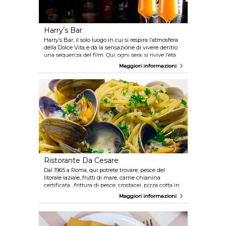
Harry’s Bar
Harry’s Bar, il solo luogo in cui si respira l’atmosfera
della Dolce Vita e dà la sensazione di vivere dentro
una sequenza del film. Qui, ogni sera, si rivive l’età
d’oro dei ruggenti anni '60, sorseggiando un
Maggiori informazioni
aperitivo, ascoltando il piano, mentre la musica si
diffonde lungo la celebre Via Veneto. Inoltre, la
raffinata cucina richiama l’autentico spirito
mediterraneo, preparata solo con i migliori
ingredienti locali.
Ristorante Da Cesare
Dal 1965 a Roma, qui potrete trovare: pesce del
litorale laziale, frutti di mare, carne chianina
certificata , frittura di pesce, crostacei, pizza cotta in
forno a legna. Stagionalmente funghi porcini, ovoli
Maggiori informazioni
,tartufo bianco e nero pregiato. Ampia selezione di
vini e sala fumatori.