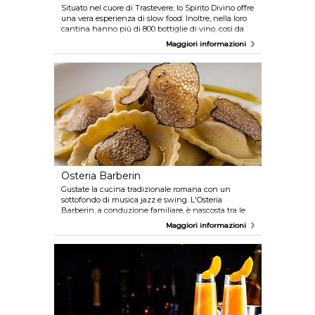
Situato nel cuore di Trastevere, lo Spirito Divino offre
una vera esperienza di slow food. Inoltre, nella loro
cantina hanno più di 800 bottiglie di vino, così da
poter abbinare ogni piatto con il vino adatto, per
Maggiori informazioni
rendere al meglio l'esperienza culinaria.
Osteria Barberin
Gustate la cucina tradizionale romana con un
sottofondo di musica jazz e swing. L'Osteria
Barberin, a conduzione familiare, è nascosta tra le
stradine del centro, ma vale la pena di cercarla per
Maggiori informazioni
godersi un pasto alla romana in un'atmosfera di
classe unica.