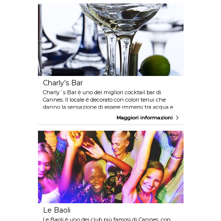
che si accende di colori vivaci come viola e verde.
Questo club potrebbe essere il luogo ideale per
sperimentare la bella vita, anche solo per una notte.
Charly’s Bar
Charly´s Bar è uno dei migliori cocktail bar di
Cannes. Il locale è decorato con colori tenui che
danno la sensazione di essere immersi tra acqua e
montagne. Venite a gustare i deliziosi drink
Maggiori informazioni
preparati magistralmente da esperti barman, pronti
a soddisfare qualsiasi vostra richiesta!
Le Baoli
Le Baoli è uno dei club più famosi di Cannes, con