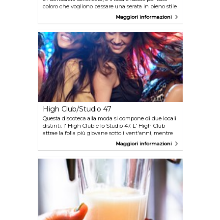
coloro che vogliono passare una serata in pieno stile
nizzardo tra lusso ed ostentazione. Potrete
Maggiori informazioni
addirittura godervi un buon sigaro nel piano bar, ma
non stupitevi del conto salato, lo stile non ha
prezzo!
High Club/Studio 47
Questa discoteca alla moda si compone di due locali
distinti: l' High Club e lo Studio 47. L' High Club
attrae la folla più giovane sotto i vent'anni, mentre
Studio 47 è più frequentato dai trentenni. High
Maggiori informazioni
Club ospita alcuni dei più celebri dj internazionali
ogni fine settimana, venite qui per ballare musica
hip-hop e fare festa fino all'alba.