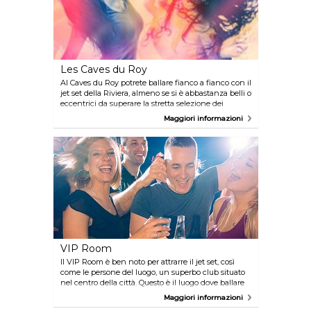
Les Caves du Roy
Al Caves du Roy potrete ballare fianco a fianco con il
jet set della Riviera, almeno se si è abbastanza belli o
eccentrici da superare la stretta selezione dei
buttafuori. Ovviamente le consumazioni sono
Maggiori informazioni
costose, per mescolarsi con i VIP questo è il posto
giusto!
VIP Room
Il VIP Room è ben noto per attrarre il jet set, così
come le persone del luogo, un superbo club situato
nel centro della città. Questo è il luogo dove ballare
musica contemporanea e passare una notte di lusso
Maggiori informazioni
ed eccessi. Il club trasuda stile con un arredamento