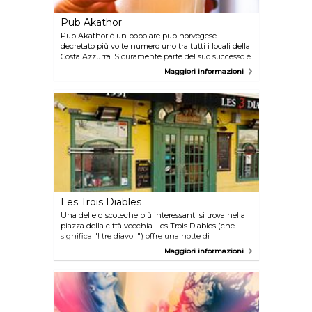
Pub Akathor
Pub Akathor è un popolare pub norvegese
decretato più volte numero uno tra tutti i locali della
Costa Azzurra. Sicuramente parte del suo successo è
dovuto alla musica dal vivo e agli enormi boccali di
Maggiori informazioni
birra che esaltano la folla. Questo è un must per tutti
i vacanzieri della Riviera che vogliono godersi un
buon concerto.
Les Trois Diables
Una delle discoteche più interessanti si trova nella
piazza della città vecchia. Les Trois Diables (che
significa "I tre diavoli") offre una notte di
divertimento con una grande varietà di musica,
Maggiori informazioni
bevande a basso costo e la serata karaoke il
mercoledì. L'atmosfera festaiola attrae molti studenti
delle università locali.