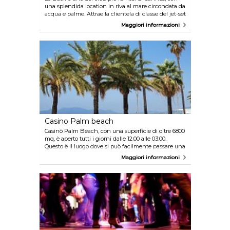
una splendida location in riva al mare circondata da
acqua e palme. Attrae la clientela di classe del jet-set
grazie al servizio impeccabile e all'ambiente
Maggiori informazioni
lussuoso. Le Baoli all'interno è arredato in stile
minimal ma esotico, con grandi sdraio e lampade
tiki. Il migliori DJ suonano musica house e techno
creando un'atmosfera vivace perfetta per fare festa.
Casino Palm beach
Casinò Palm Beach, con una superficie di oltre 6800
mq, è aperto tutti i giorni dalle 12:00 alle 03:00.
Questo è il luogo dove si può facilmente passare una
notte intera tra giochi d'azzardo e folli balli nella
Maggiori informazioni
discoteca del casinò. E se vi viene fame, approfittate
del ristorante che serve piatti gustosi in un
ambiente elegante.