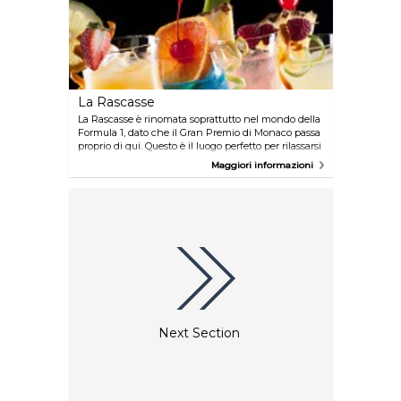
La Rascasse
La Rascasse è rinomata soprattutto nel mondo della
Formula 1, dato che il Gran Premio di Monaco passa
proprio di qui. Questo è il luogo perfetto per rilassarsi
e ascoltare buona musica dal vivo. Più tardi, La
Maggiori informazioni
Rascasse diventa più vivace e si trasforma in una
discoteca che resta aperta fino all'alba. Troverete
anche 85 divertenti macchine da gioco all'interno e
sulla terrazza. Insomma, qui c'è sicuramente
qualcosa che fa per voi.
Next Section