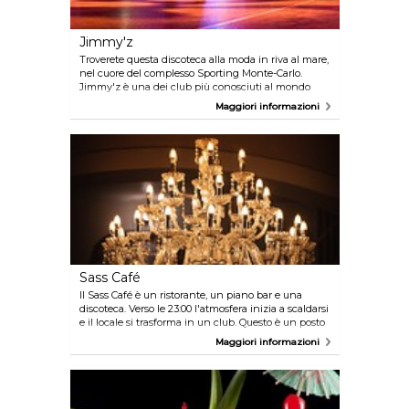
Jimmy'z
Troverete questa discoteca alla moda in riva al mare,
nel cuore del complesso Sporting Monte-Carlo.
Jimmy'z è una dei club più conosciuti al mondo
dove si possono trascorrere intere notti all'insegna
Maggiori informazioni
del glamour. Il club è spazioso, ma anche intimo e
vanta un design unico. Questo è un luogo che
attrae una clientela raffinata ed internazionale, sia
per rilassarsi, sia per festeggiare eventi importanti.
Sass Café
Il Sass Café è un ristorante, un piano bar e una
discoteca. Verso le 23:00 l'atmosfera inizia a scaldarsi
e il locale si trasforma in un club. Questo è un posto
popolare dove si può ballare, ascoltare la musica e
Maggiori informazioni
dove champagne e cocktail scorrono a fiumi. Il
popolo dei party adora questo posto, ma attenzione
diventa molto affollato a tarda notte.