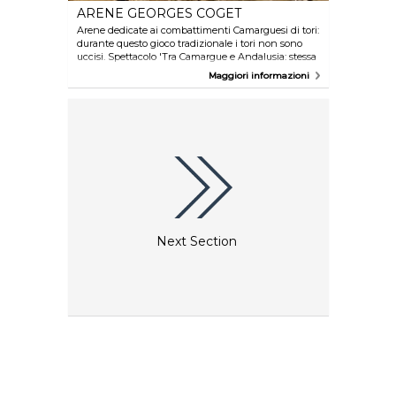
ARENE GEORGES COGET
Arene dedicate ai combattimenti Camarguesi di tori:
durante questo gioco tradizionale i tori non sono
uccisi. Spettacolo 'Tra Camargue e Andalusia: stessa
passione' il giovedi' alle 17. Toro piscina (gioco con
Maggiori informazioni
mucche o tori e una piscina) ogni lunedi' e venerdi'
alle 21.30. Altri spettacoli con cavalli e tori sono
anche proposti.
Next Section