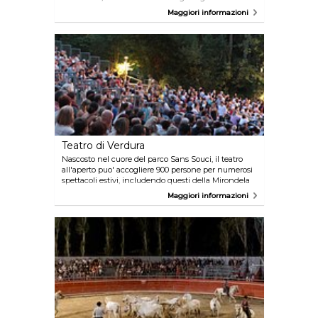
cantina a volta in un'azienda viticola! Scopri la
Maggiori informazioni
tenuta e i vini, assagia i vini e i tapas colla famiglia o
con amici, ridi delle commedie molto divertenti,
degli sketch e degli spettacoli di circo.
Teatro di Verdura
Nascosto nel cuore del parco Sans Souci, il teatro
all'aperto puo' accogliere 900 persone per numerosi
spettacoli estivi, includendo questi della Mirondela
dels Arts. Più informazioni per prenotare, in linea o
Maggiori informazioni
al telefono.