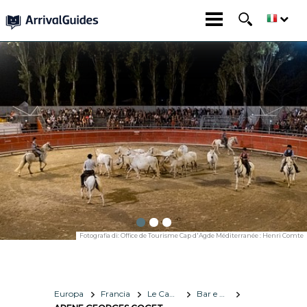
Fotografia di:
Office de Tourisme Cap d'Agde Méditerranée : Henri Comte
Europa
Francia
Le Cap d'Agde Méditerranée
Bar e vita notturna