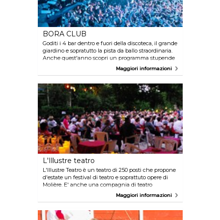
BORA CLUB
Goditi i 4 bar dentro e fuori della discoteca, il grande
giardino e sopratutto la pista da ballo straordinaria.
Anche quest'anno scopri un programma stupende
con DJ e artisti internazionali. Il Bora Club è
Maggiori informazioni
veramente il luogo imperdibile per fare festa!
L'Illustre teatro
L'Illustre Teatro è un teatro di 250 posti che propone
d'estate un festival di teatro e soprattuto opere di
Molière. E' anche una compagnia di teatro
professionale. Biglietteria al teatro, prenotazione in
Maggiori informazioni
linea o al telefono. Gli spettacoli d'estate si svolgono
all'aperto e dunque dipendono dalle condizioni
meteorologiche. Programma disponibile sul sito