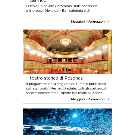
Il Glamour
Disco club privato (informarsi sulle condizioni
d'ingresso). Nel club: - Bar, cafeteria e tè.
Maggiori informazioni
Il teatro storico di Pézenas
Il programma della stagione culturale è pubblicato
sul nostro sito internet. D'estate, tutti gli spettaccoli
sono rappresentati all'aperto nel teatro all'aperto
chimato teatro di verdura. Prenotazione: orari e
Maggiori informazioni
giorni d'apertura della biglietteria sul sito internet. Si
puo' anche comprare i biglietti direttamente al
teatro un'ora prima dello spettacolo o prenotare in
linea.