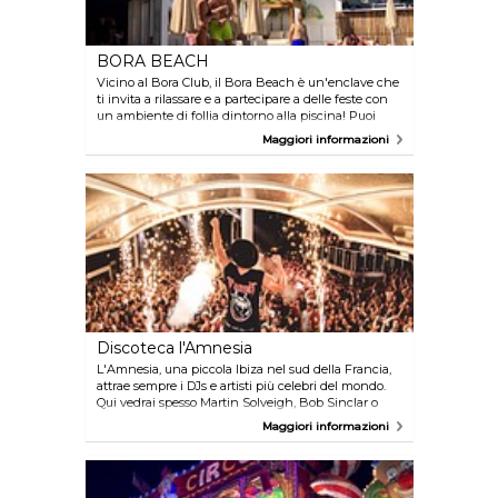
cucina spagnola con 'planchas', piatti del giorno o
scritti sulla lavagna, o 'planchas' da condividere; si
puo' pranzare o cenare. Ogni venerdi' sera è
BORA BEACH
organizzata una sera musicale sulla terrazza del
ristorante. Nel Casinò: - Bar, cafeteria e tè -
Vicino al Bora Club, il Bora Beach è un'enclave che
Ristorante - Sala riunioni equipaggiate, da affitare.
ti invita a rilassare e a partecipare a delle feste con
un ambiente di follia dintorno alla piscina! Puoi
anche assaggiare una cucina con sapori
Maggiori informazioni
mediterranei e asiatici e ammirare la stupenda vista
sulla marina di Cape d'Agde e sul Mediterraneo dal
tetto del bar ristorante. Il Bora Beach ti accoglia
anche per serate tematiche con DJs residenti. Il
Bora Beach è un luogo unico per schizzare,
sorseggiare una bibita, prendere il sole, ballare... Altri
servizzi: - Bar, cafeteria e tè - Ristorante
Discoteca l'Amnesia
L'Amnesia, una piccola Ibiza nel sud della Francia,
attrae sempre i DJs e artisti più celebri del mondo.
Qui vedrai spesso Martin Solveigh, Bob Sinclar o
David Guetta alla console. Un'ambiente festiva ogni
Maggiori informazioni
sera!