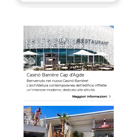
Casinò Barrière Cap d'Agde
Benvenuto nel nuovo Casinò Barrière!
L'archittetura contemporanea dell'edificio rifflette
un'interiore moderno, dedicato alle attività
ricreative. Un'universo di gioco con 150 slot
Maggiori informazioni
machines (meccaniche, vido o poker), 2 tavoli di
roulette inglese, 3 tavoli di blackjack (ventuno), 1
tavolo di Boule, 16 macchine elettroniche di roulette
inglese, 1 tavolo di blackjack elettronico e una sala
da gioco per non fumatori. Venite anche a fare
pranzo e godere la buona cucina del ristorante 'Le
Bistrot Barrière' nell'interno o fuori sulla terrazza,
accessibile per tutti i clienti dalla piazzetta davanti
al Casinò. La cucina del ristorante è ispirata della