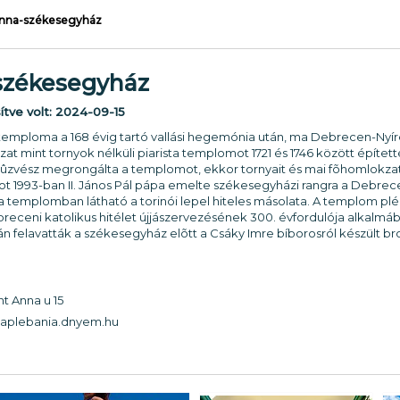
Anna-székesegyház
székesegyház
sítve volt:
2024-09-15
 temploma a 168 évig tartó vallási hegemónia után, ma Debrecen-Ny
 mint tornyok nélküli piarista templomot 1721 és 1746 között épített
tûzvész megrongálta a templomot, ekkor tornyait és mai fõhomlokzatá
mot 1993-ban II. János Pál pápa emelte székesegyházi rangra a Debr
l a templomban látható a torinói lepel hiteles másolata. A templom
debreceni katolikus hitélet újjászervezésének 300. évfordulója alkal
-án felavatták a székesegyház elõtt a Csáky Imre bíborosról készült br
 Anna u 15
aplebania.dnyem.hu