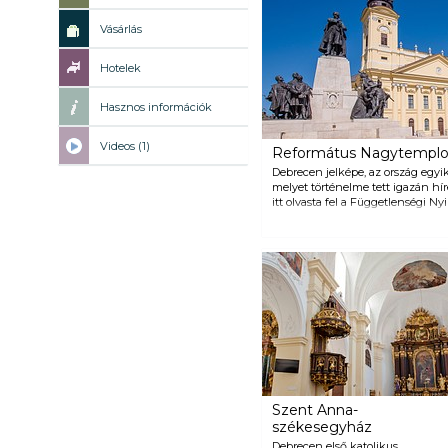
Vásárlás
Hotelek
Hasznos információk
Videos (1)
Református Nagytempl
Debrecen jelképe, az ország egy
melyet történelme tett igazán híre
itt olvasta fel a Függetlenségi Ny
széke a Nagytemplom féltve őrzöt
templom helyén egykor állt egyh
között emelték a város földesurai
Mihály és Thaler József tervei alap
építkezéskor kapta klasszicista s
templom leégett. A templomi or
mester készítette, többszöri átal
legnagyobb mechanikus orgonája
timpanon mögötti acélhídról csodá
felfelé megtekinthető az 56 máz
eseményeken túl a templomban eg
orgonakoncertek és zenei rendezv
nemzeti emlékhely.
Szent Anna-
székesegyház
Debrecen első katolikus