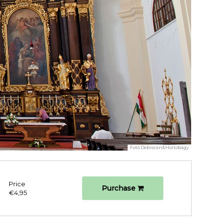
Fotó
Debrecen&Hortobágy
Price
Purchase
€4,95