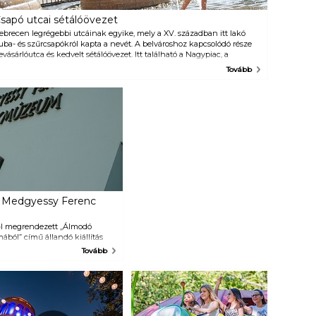
homlokzatát a tragédia és a tánc
lyiek „Csonkatemplomnak” is.
múzsái, valamint Petőfi,
sapó utcai sétálóövezet
Csokonai, Vörösmarty, Kölcsey,
ebrecen legrégebbi utcáinak egyike, mely a XV. században itt lakó
Kazinczy és Kisfaludy szobrai
uba- és szűrcsapókról kapta a nevét. A belvároshoz kapcsolódó része
díszítik.
evásárlóutca és kedvelt sétálóövezet. Itt található a Nagypiac, a
irágpiac, a Fórum bevásárlóközpont, a Zenede, valamint több
Tovább
zórakozóhely, így Debrecen első romkocsmája, a Roncsbár is. A teret
gy különleges szökőkút vízjátéka teszi még hangulatosabbá.
a Medgyessy Ferenc
l megrendezett „Álmodó
ból” című állandó kiállítás
a debreceni kötődésű híres
Tovább
nyvek és irodalmi relikviák
ható többek között Petőfi
Jókai Mór Sárga rózsa című
ájának gyűrűje, és Szabó Magda
ítógépes játékok teszik
i magyar szobrászat