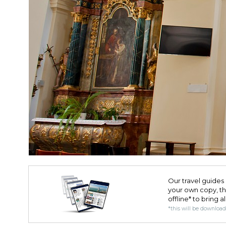
Our travel guides 
your own copy, the 
offline* to bring a
*this will be downloa