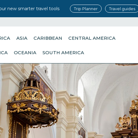
our new smarter travel tools
Trip Planner
Travel guides
RICA
ASIA
CARIBBEAN
CENTRAL AMERICA
ICA
OCEANIA
SOUTH AMERICA