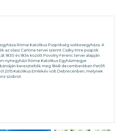
íregyháza Római Katolikus Püspökség székesegyháza. A
ék az olasz Carlone tervei szerint Csáky Imre püspök
t 1830 és 1834 között Povolny Ferenc tervei alapján
ecen-nyíregyházi Római Katolikus Egyházmegye
 plébániáján keresztelték meg 1848 decemberében Petõfi
mából 2015 Katolikus Emlékév volt Debrecenben, melynek
onz szobrot.