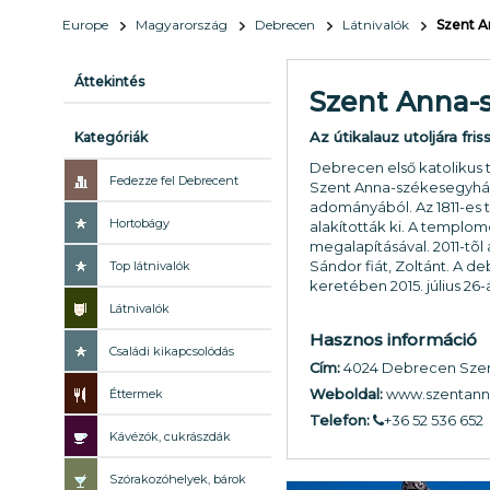
Europe
Magyarország
Debrecen
Látnivalók
Szent 
Áttekintés
Szent Anna-
Az útikalauz utoljára fris
Kategóriák
Debrecen első katolikus
Fedezze fel Debrecent
Szent Anna-székesegyházat
adományából. Az 1811-es 
Hortobágy
alakították ki. A templo
megalapításával. 2011-tõ
Sándor fiát, Zoltánt. A 
Top látnivalók
keretében 2015. július 26
Látnivalók
Hasznos információ
Családi kikapcsolódás
Cím:
4024 Debrecen Szent
Weboldal:
www.szentann
Éttermek
Telefon:
+36 52 536 652
Kávézók, cukrászdák
Szórakozóhelyek, bárok