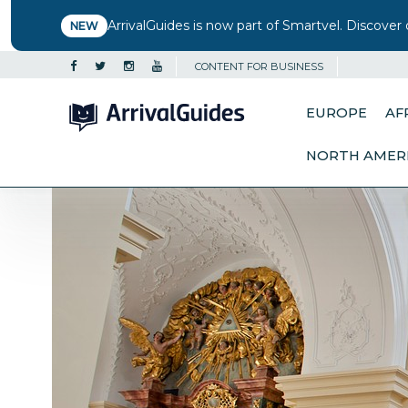
ArrivalGuides is now part of Smartvel. Discover 
NEW
CONTENT FOR BUSINESS
EUROPE
AF
NORTH AMER