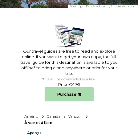
Fourni par:
Dan Breckwoldt / Shutterstock.com
Our travel guides are free to read and explore
online. If you want to get your own copy, the full
travel guide for this destination is available to you
offline* to bring along anywhere or print for your
trip.​
*this will be downloaded as a PDF.
Price
€4,95
Purchase
Amérique du Nord
Canada
Vancouver
À voir et à faire
Aperçu