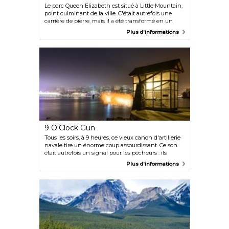
Le parc Queen Elizabeth est situé à Little Mountain,
point culminant de la ville. C'était autrefois une
carrière de pierre, mais il a été transformé en un
parc urbain luxuriant et charmant, offrant jardins,
Plus d'informations
collines, œuvres d'art publiques et superbes vues sur
la ville.
9 O'Clock Gun
Tous les soirs, à 9 heures, ce vieux canon d'artillerie
navale tire un énorme coup assourdissant. Ce son
était autrefois un signal pour les pêcheurs : ils
savaient qu'ils devaient alors retourner au port après
Plus d'informations
une journée de travail. Ce signal quotidien est une
tradition qui s'est perpétuée jusqu'à aujourd'hui. Si
vous voulez voir le canon tirer, assurez-vous de
garder une distance de sécurité et de vous boucher
les oreilles.