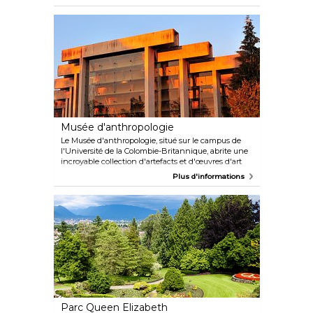
différents endroits parfaits pour se détendre. Il existe
également de nombreux coins de baignade très
populaires, parfaits pour une trempette
rafraîchissante en été, mais aussi des cascades à
couper le souffle.
Musée d'anthropologie
Le Musée d'anthropologie, situé sur le campus de
l'Université de la Colombie-Britannique, abrite une
incroyable collection d'artefacts et d'œuvres d'art
du monde entier, avec notamment des tissages, des
Plus d'informations
sculptures et même des œuvres d'art
contemporaines.
Parc Queen Elizabeth