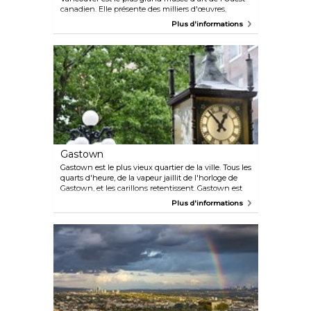
canadien. Elle présente des milliers d'œuvres,
provenant à la fois de grands noms de l'histoire et
Plus d'informations
d'artistes modernes et avant-gardistes. Le Gallery
Cafe permet une pause agréable entre deux
expositions, tandis que le Gallery Store propose de
merveilleux souvenirs et idées de cadeaux.
Gastown
Gastown est le plus vieux quartier de la ville. Tous les
quarts d'heure, de la vapeur jaillit de l'horloge de
Gastown, et les carillons retentissent. Gastown est
un mélange éclectique de boutiques de mode
Plus d'informations
contemporaine, d'entreprises orientées vers le
tourisme (généralement limitées à Water Street), de
restaurants et de discothèques. Gastown accueille
également de nombreux événements et festivals
annuels, tels que le Vancouver International Jazz
Festival et la course cycliste internationale du Global
Relay Gastown Grand Prix.