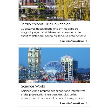
Jardin chinois Dr. Sun Yat-Sen
Oubliez vos tracas quotidiens, entrez dans ce
magnifique jardin et laissez votre cœur et votre
esprit se détendre, pour ainsi renouveler toute votre
énergie. Voyagez dans le temps : c'est bien la Chine
Plus d'informations
du XVème siècle que nous donne à voir cette
« fenêtre sur un autre monde », nommée « meilleur
jardin urbain du monde » par National Geographic.
Science World
Science World propose des expositions interactives
et des présentations uniques des plus belles
merveilles de la science et de la technologie, pour
tous les âges. L'amour du savoir est tout ce qui
Plus d'informations
permet à cette entreprise de perdurer, puisqu'elle