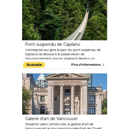
Pont suspendu de Capilano
L'entreprise qui gère le parc du pont suspendu de
Capilano se dévoue à la préservation de
l'environnement, tout en espérant devenir un
leader de l'industrie du tourisme. Ils cherchent à
Bookable
Plus d'informations
réduire l'impact sur l'environnement au-delà de ce
qui est requis par les permis ou les règles du
gouvernement, en préservant les ressources
naturelles de la région et en garantissant sa
durabilité à long terme.
Galerie d'art de Vancouver
Située en plein centre-ville, la galerie d'art de
Vancouver est le plus grand musée d'art de l'Ouest