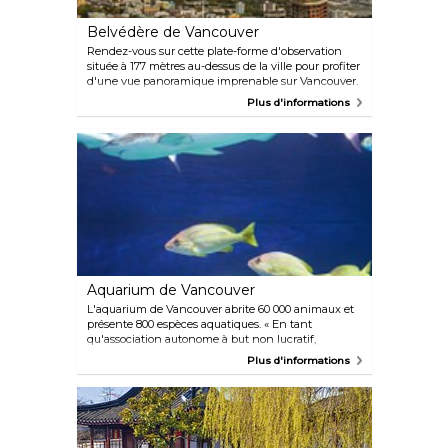
Belvédère de Vancouver
Rendez-vous sur cette plate-forme d'observation
située à 177 mètres au-dessus de la ville pour profiter
d'une vue panoramique imprenable sur Vancouver.
Le trajet en ascenseur pour atteindre ces hauteurs
Plus d'informations
est un réel plaisir, et une fois arrivé en haut, vous
pourrez participer à une visite guidée très édifiante.
Aquarium de Vancouver
L'aquarium de Vancouver abrite 60 000 animaux et
présente 800 espèces aquatiques. « En tant
qu'association autonome à but non lucratif,
l'aquarium se consacre à la conservation de la vie
Plus d'informations
aquatique par le biais de l'exposition et de
l'interprétation, de la pédagogie, de la recherche et
de l'action directe. »