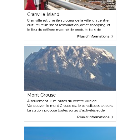
Granville Island
Granville est une île au cœur de la ville, un centre
culturel réunissant restauration, art et shopping, et
le lieu du célèbre marché de produits frais de
Granville Island. Impossible de visiter Vancouver
Plus d'informations
sans passer une journée à flâner sur l'île et à profiter
de tout ce qu'elle a à offrir.
Mont Grouse
À seulement 15 minutes du centre-ville de
Vancouver, le mont Grouse est le paradis des skieurs.
La station propose toutes sortes d'activités et de
loisirs, notamment des activités culturelles,
Plus d'informations
éducatives et en plein air, pour tous les âges et
toutes les saisons.