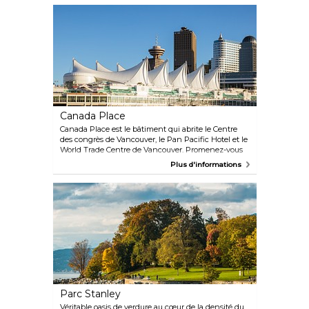
est gérée par une organisation à but non lucratif.
Canada Place
Canada Place est le bâtiment qui abrite le Centre
des congrès de Vancouver, le Pan Pacific Hotel et le
World Trade Centre de Vancouver. Promenez-vous
le long de la Promenade, profitez des concerts,
Plus d'informations
admirez la vue pittoresque sur le port, et sentez le
cœur de la ville battre dans ce pôle majeur de la vie
vancouvéroise.
Parc Stanley
Véritable oasis de verdure au cœur de la densité du