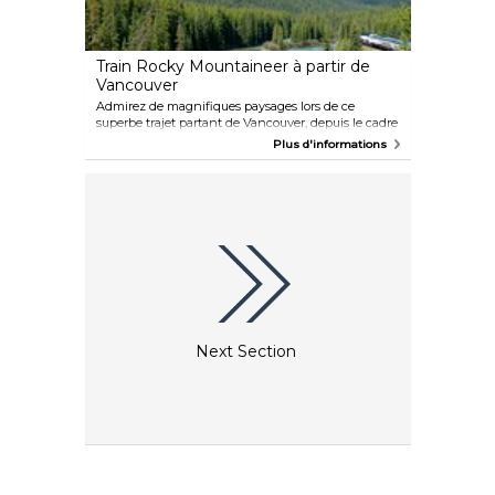
Train Rocky Mountaineer à partir de
Vancouver
Admirez de magnifiques paysages lors de ce
superbe trajet partant de Vancouver, depuis le cadre
luxueux de votre wagon. Tous les itinéraires se font
Plus d'informations
de jour afin que les passagers puissent admirer la
beauté des paysages en plein jour. Les trains
desservent plusieurs destinations, des hôtels et
d'autres services pour les voyageurs étant
facilement accessibles.
Next Section