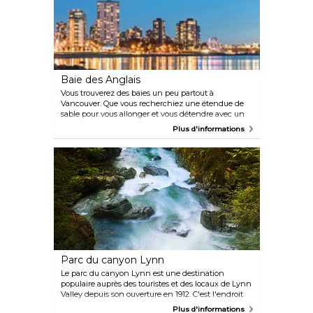
Baie des Anglais
Vous trouverez des baies un peu partout à
Vancouver. Que vous recherchiez une étendue de
sable pour vous allonger et vous détendre avec un
bon livre ou bien un terrain de volley-ball extérieur,
Plus d'informations
vous trouverez certainement ce qu'il vous faut. La
baie des Anglais est une belle plage bien animée,
qui prend vie lorsqu'il fait beau et chaud et
permettant diverses activités telles que la plongée
sous-marine, le kayak et plus encore.
Parc du canyon Lynn
Le parc du canyon Lynn est une destination
populaire auprès des touristes et des locaux de Lynn
Valley depuis son ouverture en 1912. C'est l'endroit
idéal pour passer une journée en plein air, avec
Plus d'informations