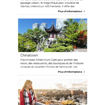
paysage urbain, le magnifique parc insulaire de
Stanley s'étend sur 400 hectares. Il offre des
kilomètres de sentiers, de belles plages et de
Plus d'informations
nombreux sites d'intérêt, et c'est sans aucun doute
l'un des endroits les plus appréciés de la ville.
Chinatown
Franchissez Millennium Gate pour profiter des
loisirs, des restaurants, des boutiques et de l'histoire
uniques du quartier chinois de Vancouver. Les
immigrants chinois se sont installés ici pour la
Plus d'informations
première fois entre 1890 et 1920, et la communauté
s'est considérablement développée au fil des ans.