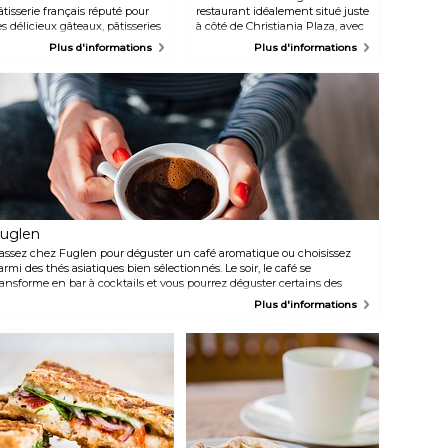
âtisserie français réputé pour
restaurant idéalement situé juste
es délicieux gâteaux, pâtisseries
à côté de Christiania Plaza, avec
t petits fours élaborés selon les
une vue imprenable sur
Plus d'informations
Plus d'informations
ormes internationales les plus
Rådhusplassen, baigné de soleil
trictes. Laissez-vous tenter par
jusque tard le soir en été. Le
ne gamme alléchante de
menu comprend
onfiseries qui feront voyager
principalement des classiques,
os papilles dans les rues de
notamment du poisson
rance. En plus de ses
norvégien, des crevettes et des
rrésistibles douceurs sucrées,
moules.
ascal propose également des
lats français délicieux et
uthentiques pour une
xpérience de déjeuner plus que
atisfaisante.
uglen
assez chez Fuglen pour déguster un café aromatique ou choisissez
armi des thés asiatiques bien sélectionnés. Le soir, le café se
ransforme en bar à cocktails et vous pourrez déguster certains des
eilleurs cocktails de la ville tout en discutant. Fuglen est également
Plus d'informations
ne boutique de design vintage où vous trouverez de tout, des meubles
ux assiettes en passant par les couverts.