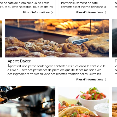
e de café de première qualité. C'est
harmonieusement de café
p
culture du café nordique. Tous les grains
confortable et intime pendant la
s
a main au magasin.
journée à club joyeusement
e
Plus d'informations
Plus d'informations
animé le soir. Tout au long de la
n
journée, les clients peuvent se
s
détendre et profiter d'une
u
ambiance décontractée tout en
c
savourant un café aromatique et
v
en degustant leur déjeuner
F
léger. Au coucher du soleil,
i
l'atmosphère se transforme et
P
Café Sør dévoile sa vie nocturne
p
animée. L'espace s'anime grâce
a
à des DJ sets énergiques et à
e
une sélection alléchante de
s
Åpent Bakeri
F
cocktails, invitant les invités à se
laisser aller et à danser jusqu'au
Åpent est une petite boulangerie confortable située dans le centre-ville
P
bout de la nuit.
d'Oslo qui sert des pâtisseries de première qualité, faites maison avec
p
des ingrédients frais et suivant des recettes traditionnelles. Outre les
t
pâtisseries et les gâteaux, vous aurez également un excellent choix de
m
Plus d'informations
salades et de boissons chaudes à déguster sur en terrasse.
u
a