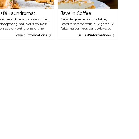
afé Laundromat
Javelin Coffee
afé Laundromat repose sur un
Café de quartier confortable,
oncept original : vous pouvez
Javelin sert de délicieux gâteaux
on seulement prendre une
faits maison, des sandwichs et
asse de café ou un repas, mais
des soupes ainsi que de
Plus d'informations
Plus d'informations
ous pouvez également faire
nombreuses boissons chaudes
otre lessive en même temps. Ils
dans une atmosphère détendue
ervent une variété de plats tels
et calme.
ue des hamburgers, des salades
t des pizzas. Choisissez un livre
ans leur grande collection,
renez une collation et sirotez
n café en attendant que votre
essive soit terminée.