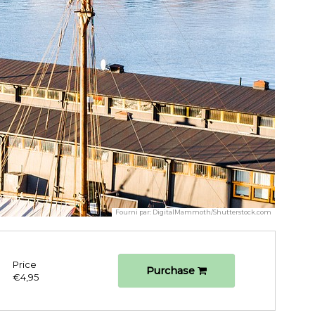
Fourni par:
DigitalMammoth/Shutterstock.com
Price
Purchase
€4,95