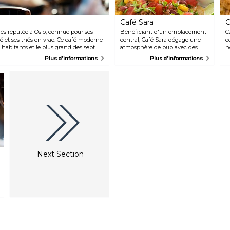
Café Sara
C
és réputée à Oslo, connue pour ses
Bénéficiant d'un emplacement
C
é et ses thés en vrac. Ce café moderne
central, Café Sara dégage une
c
 habitants et le plus grand des sept
atmosphère de pub avec des
n
e. Ils servent également des produits
intérieurs en bois confortables et
t
Plus d'informations
Plus d'informations
es sandwichs.
un jardin à l'arrière. Le menu
v
comprend des hamburgers, des
v
burritos et des grillades, servis
s
jusque tard dans la nuit.
q
e
d
p
u
l
Next Section