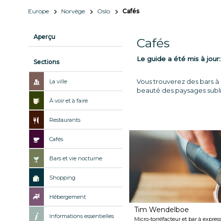
Europe
Norvège
Oslo
Cafés
Aperçu
Cafés
Le guide a été mis à jour
Sections
Vous trouverez des bars à 
La ville
beauté des paysages subli
À voir et à faire
Restaurants
Cafés
Bars et vie nocturne
Shopping
Hébergement
Tim Wendelboe
Informations essentielles
Micro-torréfacteur et bar à expr