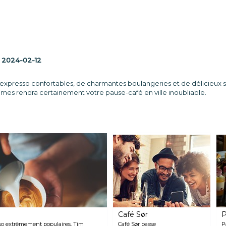
:
2024-02-12
expresso confortables, de charmantes boulangeries et de délicieux sn
mes rendra certainement votre pause-café en ville inoubliable.
Café Sør
P
esso extrêmement populaires, Tim
Café Sør passe
P