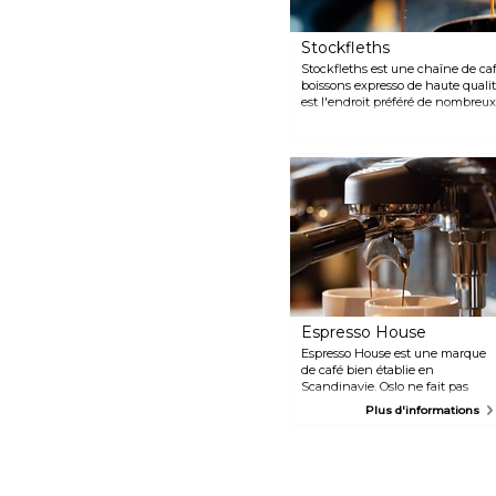
conçus pour répondre aux
préférences et aux restrictions
Stockfleths
alimentaires de chacun.
Stockfleths est une chaîne de caf
boissons expresso de haute qualit
est l'endroit préféré de nombreux
établissements se trouvant en vill
de boulangerie, des gâteaux et d
Espresso House
Espresso House est une marque
de café bien établie en
Scandinavie. Oslo ne fait pas
exception et vous invite à
Plus d'informations
découvrir un endroit où café de
qualité et ambiance pittoresque
vont de pair. Asseyez-vous et
sirotez leur délicieux café et
laissez-vous tenter par une leurs