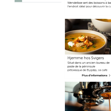
Wendelboe sert des boissons à bas
l'endroit idéal pour découvrir la 
sont autosourcés et torréfiés à l
Hjemme hos Svigers
Situé dans un ancien bureau de
poste de la péninsule
pittoresque de Bygdøy, ce café
familial dégage une atmosphère
Plus d'informations
chaleureuse et accueillante avec
un intérieur parsemé
d'antiquités qui ajoutent à son
charme douillet. Leur menu est
préparé avec soin, avec une
priorité donnée aux options sans
gluten et sans lactose. Dégustez
leurs hamburgers faits maison,
leurs salades rafraîchissantes et
leurs soupes réconfortantes, tous