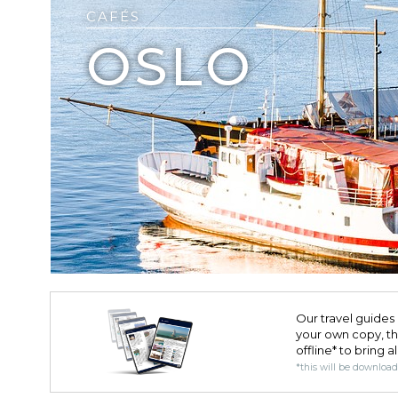
CAFÉS
OSLO
Our travel guides 
your own copy, the 
offline* to bring a
*this will be downloa