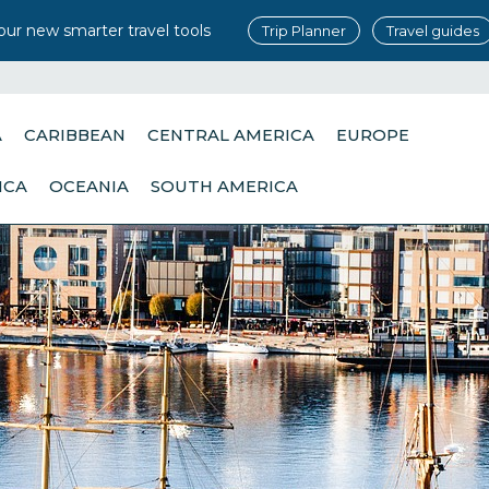
our new smarter travel tools
Trip Planner
Travel guides
A
CARIBBEAN
CENTRAL AMERICA
EUROPE
ICA
OCEANIA
SOUTH AMERICA