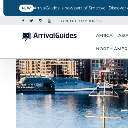
ArrivalGuides is now part of Smartvel. Discover 
NEW
CONTENT FOR BUSINESS
AFRICA
ASI
NORTH AMER