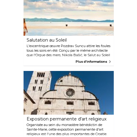
Salutation au Soleil
L'excentrique œuvre Pozdrav Suncu attire les foules
tous les soirs en été. Conçu par le même architecte
que l'Orgue des mers, Nikola Bašić, le Salut au Soleil
(ou Salutation au Soleil) est un ensemble de
Plus d'informations
plaques multicouches de forme circulaire insérées
sur le trottoir de la promenade de Riva. Captant
l'énergie du soleil pendant la journée, il présente un
spectacle de motifs lumineux représentant les
mouvements du système solaire du coucher au
lever du soleil.
Exposition permanente d'art religieux
Organisée au sein du monastère bénédictin de
Sainte-Marie, cette exposition permanente d'art
religieux est l'une des plus importantes de Croatie.