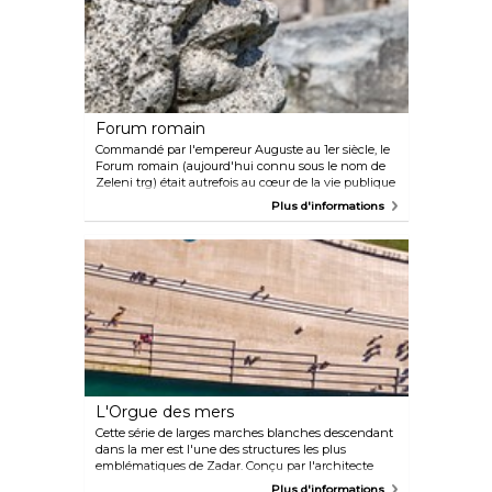
Forum romain
Commandé par l'empereur Auguste au 1er siècle, le
Forum romain (aujourd'hui connu sous le nom de
Zeleni trg) était autrefois au cœur de la vie publique
de l'Empire et constitue aujourd'hui la
Plus d'informations
représentation la plus authentique de comment
était la ville auparavant. Des vestiges du trottoir et
des escaliers d'origine, ainsi que les deux colonnes
monumentales de la place romaine, figurent parmi
les ruines les mieux préservées du site.
L'Orgue des mers
Cette série de larges marches blanches descendant
dans la mer est l'une des structures les plus
emblématiques de Zadar. Conçu par l'architecte
local Nikola Bašić, l'Orgue des mers se compose de
Plus d'informations