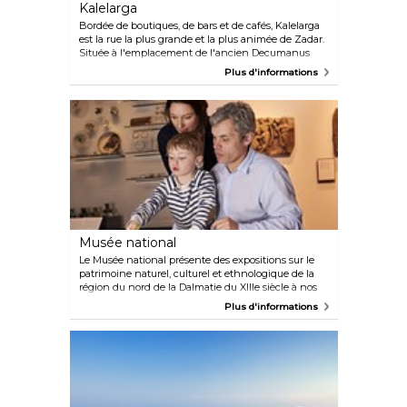
Kalelarga
Bordée de boutiques, de bars et de cafés, Kalelarga
est la rue la plus grande et la plus animée de Zadar.
Située à l'emplacement de l'ancien Decumanus
Maximus construit par les Romains, c'est l'endroit
Plus d'informations
où les habitants de Zadar viennent pour socialiser
et s'amuser et où de nombreux événements ont lieu
tout au long de l'année.
Musée national
Le Musée national présente des expositions sur le
patrimoine naturel, culturel et ethnologique de la
région du nord de la Dalmatie du XIIIe siècle à nos
jours. Le musée comprend quatre départements :
Plus d'informations
histoire naturelle, ethnologie, beaux-arts et musée
de la ville.