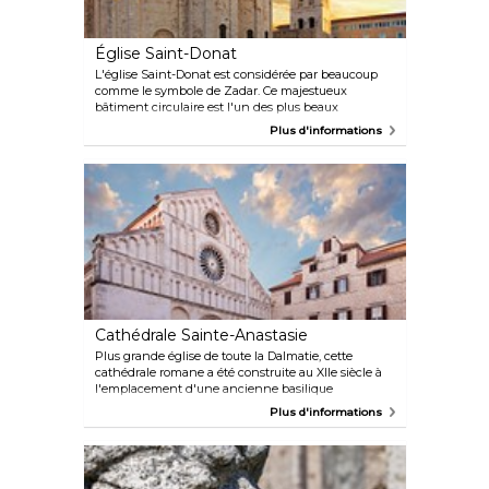
Église Saint-Donat
L'église Saint-Donat est considérée par beaucoup
comme le symbole de Zadar. Ce majestueux
bâtiment circulaire est l'un des plus beaux
exemples de style byzantin de tout le pays. De nos
Plus d'informations
jours, elle ne fait plus office d'église mais de lieu
d'événements culturels et musicaux. Le rez-de-
chaussée abrite une exposition permanente d'une
collection médiévale, tandis que les premier et
deuxième étage sont respectivement consacrés aux
expositions permanentes de la collection ancienne
et de la collection préhistorique.
Cathédrale Sainte-Anastasie
Plus grande église de toute la Dalmatie, cette
cathédrale romane a été construite au XIIe siècle à
l'emplacement d'une ancienne basilique
chrétienne. Derrière la façade ornée, des vestiges de
Plus d'informations
fresques et un chœur sculpté décorent l'intérieur de
l'église. Du haut du clocher, les visiteurs peuvent
admirer la vue sur la vieille ville en contrebas.