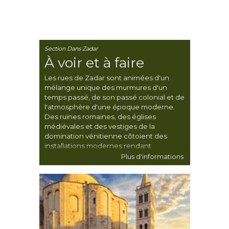
Section Dans Zadar
À voir et à faire
Les rues de Zadar sont animées d'un
mélange unique des murmures d'un
temps passé, de son passé colonial et de
l'atmosphère d'une époque moderne.
Des ruines romaines, des églises
médiévales et des vestiges de la
domination vénitienne côtoient des
installations modernes rendant
hommage aux plus célèbres couchers de
Plus d'informations
soleil de la ville. Des musées de grande
qualité et des places animées
complètent l'offre de cette ville typique
de la Dalmatie.