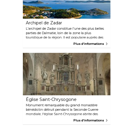
Archipel de Zadar
L'archipel de Zadar constitue l'une des plus belles
parties de Dalmatie, loin de la zone la plus
touristique de la région. Il est populaire auprès des
amateurs de pêche, mais il y a de nombreuses
Plus d'informations
activités pour tout le monde, comme le snorkeling,
l'exploration de grottes et le saut de falaise.
Église Saint-Chrysogone
Monument remarquable du grand monastère
bénédictin détruit pendant la Seconde Guerre
mondiale, l'église Saint-Chrysogone abrite des
fresques du XIIIe siècle magnifiquement préservées
Plus d'informations
et un autel baroque.