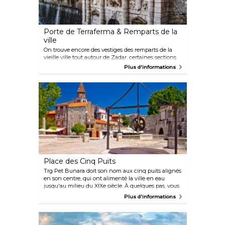
Porte de Terraferma & Remparts de la
ville
On trouve encore des vestiges des remparts de la
vieille ville tout autour de Zadar, certaines sections
datant du Moyen Âge, tandis qu'une partie plus
Plus d'informations
importante fut construite durant le règne vénitien
comme fortification contre les Turcs. Outre ces murs
fortifiés, huit portes servant d'entrée à la ville
subsistent, dont la plus élaborée est celle connue
sous le nom de Porte de Terraferma. Située juste en
face du petit port de Foša, la Porte de Terraferma est
ornée de certaines des plus belles décorations de
style Renaissance dalmate, notamment des
représentations de Saint-Chrysogone et du Lion de
Saint-Marc.
Place des Cinq Puits
Trg Pet Bunara doit son nom aux cinq puits alignés
en son centre, qui ont alimenté la ville en eau
jusqu'au milieu du XIXe siècle. À quelques pas, vous
pourrez profiter du parc de la reine Jelena Madije,
Plus d'informations
situé juste entre les remparts médiévaux et le
bastion Renaissance Grimani.