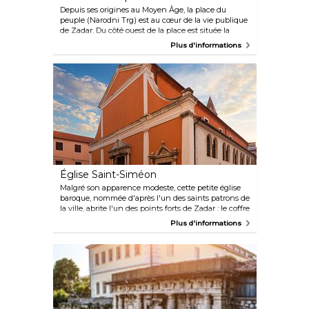
Depuis ses origines au Moyen Âge, la place du
peuple (Narodni Trg) est au cœur de la vie publique
de Zadar. Du côté ouest de la place est située la
garde de la ville datant de 1562 et surmontée d'une
Plus d'informations
tour d'horloge du XIXe siècle. À proximité, l'église
Saint-Laurent est le plus ancien bâtiment préservé
de la ville, tandis que la loggia située sur le côté
opposé accueille aujourd'hui des expositions.
Église Saint-Siméon
Malgré son apparence modeste, cette petite église
baroque, nommée d'après l'un des saints patrons de
la ville, abrite l'un des points forts de Zadar : le coffre
de Saint-Siméon. Bel exemple d'orfèvrerie
Plus d'informations
médiévale et datant de 1381, ce cercueil en argent
très décoré placé juste au-dessus du maître-autel
contient le corps momifié de Saint-Siméon.