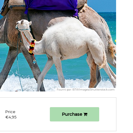
Fourni par:
BTWImages/Shutterstock.com
Price
Purchase
€4,95