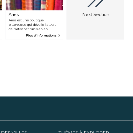
Aries
Next Section
Aries est une boutique
pittoresque qui dévoile l'attrait
de l'artisanat tunisien en
proposant des produits de
Plus d'informations
qualité provenant de Djerba et
de diverses régions de Tunisie.
La boutique présente une
gamme d'articles
méticuleusement fabriqués,
notamment des céramiques, des
textiles et des sacs à main.
 DES VILLES
THÈMES À EXPLORER