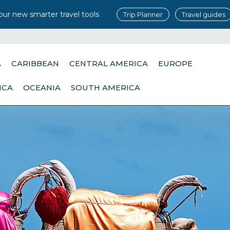
our new smarter travel tools
Trip Planner
Travel guides
A
CARIBBEAN
CENTRAL AMERICA
EUROPE
ICA
OCEANIA
SOUTH AMERICA