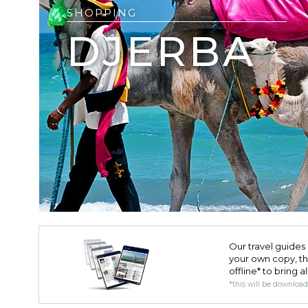
SHOPPING
DJERBA
Our travel guides 
your own copy, the 
offline* to bring a
*this will be downloa