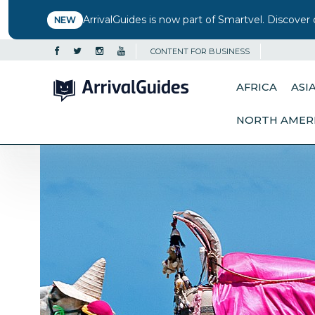
ArrivalGuides is now part of Smartvel. Discover 
NEW
CONTENT FOR BUSINESS
AFRICA
ASI
NORTH AMER