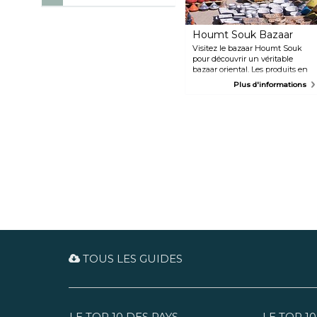
Houmt Souk Bazaar
Visitez le bazaar Houmt Souk
pour découvrir un véritable
bazaar oriental. Les produits en
vente ici vont des articles
Plus d'informations
artisanaux aux vêtements
traditionnels, en passant par les
épices, les produits frais et plus
encore. Le marchandage fait
partie de l'expérience.
TOUS LES GUIDES
LE TOP 10 DES PAYS
LE TOP 10