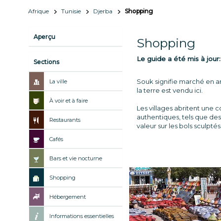
Afrique
Tunisie
Djerba
Shopping
Aperçu
Shopping
Le guide a été mis à jour
Sections
Souk signifie marché en ara
La ville
la terre est vendu ici.
À voir et à faire
Les villages abritent une 
authentiques, tels que des 
Restaurants
valeur sur les bols sculpté
Cafés
Bars et vie nocturne
Shopping
Hébergement
Informations essentielles