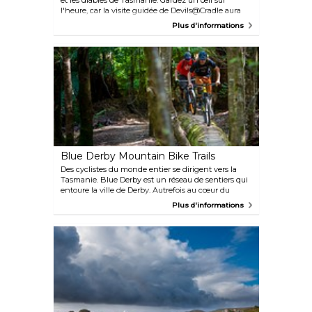
et les diables de Tasmanie. Gardez un œil sur
l'heure, car la visite guidée de Devils@Cradle aura
lieu à 17h30 précises, sinon les démons s'énerveront.
Plus d'informations
C'est une occasion rare d'observer ces animaux
uniques en compagnie d'autres marsupiaux
carnivores, le quoll à queue tachetée.
Blue Derby Mountain Bike Trails
Des cyclistes du monde entier se dirigent vers la
Tasmanie. Blue Derby est un réseau de sentiers qui
entoure la ville de Derby. Autrefois au cœur du
boom de l'extraction de l'étain, ce sont aujourd'hui
Plus d'informations
les vététistes qui creusent la terre. Croisiérez
jusqu'au sommet de la colline. Descendez la pente
aussi vite que possible. Répétez.