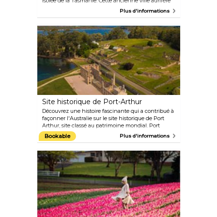
isolée de la Tasmanie. Cette ancienne ville aurifère
est la porte sud de la forêt de Tarkine, d'une
Plus d'informations
importance mondiale. Récemment transformée en
une expérience touristique, Corinna offre aux
visiteurs un accès à une riche histoire pionnière et
naturelle. Situé dans une forêt pluviale tempérée
immaculée, le Corinna propose un hébergement en
cottage, une maison d'hôtes majestueuse ainsi que
le Tarkine Hotel and Tannin Restaurant, qui sert
des produits régionaux sur place.
Site historique de Port-Arthur
Découvrez une histoire fascinante qui a contribué à
façonner l'Australie sur le site historique de Port
Arthur, site classé au patrimoine mondial. Port
Arthur est le camp de condamnés le mieux préservé
Bookable
Plus d'informations
d'Australie et l'un des sites de l'ère des condamnés
les plus importants au monde.