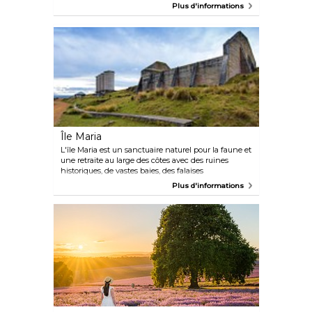
d'Australie, son approche curatoriale non
Plus d'informations
conventionnelle et exigeante fait de Mona un
incontournable pour tout visiteur en Australie.
Île Maria
L'île Maria est un sanctuaire naturel pour la faune et
une retraite au large des côtes avec des ruines
historiques, de vastes baies, des falaises
spectaculaires et de nombreuses histoires à
Plus d'informations
raconter. Située au large de la côte est de la
Tasmanie et accessible uniquement par ferry, l'île
Maria abrite l'exemple le plus intact d'un poste de
probation pour condamnés en Australie. Passez la
nuit à reconstituer l'histoire fascinante des
condamnés de Tasmanie, à rencontrer une faune
très mignonne et à explorer les plages immaculées
et les forêts anciennes de l'île Maria. L'île offre
d'excellentes possibilités de randonnées à pied et à
vélo, et une carrière de calcaire située dans les
falaises de fossiles permet d'observer de près les
nombreuses créatures anciennes immortalisées