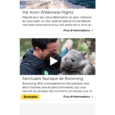
Par Avion Wilderness Flights
Réputé pour ses vols à destination du parc national
du sud-ouest, un lieu vaste et spécial d'une beauté
naturelle extraordinaire qui fait partie de la zone du
patrimoine mondial de la nature sauvage de
Plus d'informations
Tasmanie, un vol panoramique avec Par Avion offre
souvent bien plus. Vous avez envie d'emmener
cette personne spéciale déguster des huîtres et du
vin lors d'un pique-nique au bord de la mer ?
Sanctuaire faunique de Bonorong
Bonorong offre une expérience très pratique, rare
dans d'autres zoos et parcs animaliers, qui vous
permet de partager des moments privilégiés avec la
faune australienne. Les diables de Tasmanie sont
Bookable
Plus d'informations
actifs pendant la journée, vous pouvez donc les voir
à tout moment. Le parc s'occupe également des
wombats, des koalas, des échidnés, des oiseaux et
de nombreux autres natifs de Tasmanie.