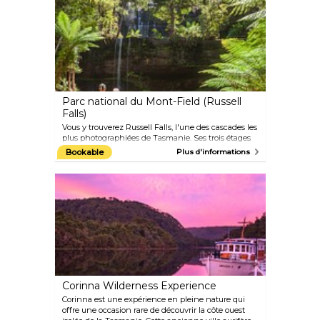
Parc national du Mont-Field (Russell
Falls)
Vous y trouverez Russell Falls, l'une des cascades les
plus photographiées de Tasmanie. Ses trois étages
élégants, encadrés par une végétation luxuriante,
Bookable
Plus d'informations
attirent les visiteurs depuis plus d'un siècle. Enfilez
vos chaussures de marche et explorez l'un de ses
sentiers de randonnée faciles, à seulement quinze
minutes à pied du parking.
Corinna Wilderness Experience
Corinna est une expérience en pleine nature qui
offre une occasion rare de découvrir la côte ouest