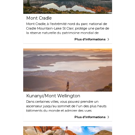
Mont Cradle
Mont Cradle, à l'extrémité nord du parc national de
Cradle Mountain-Lake St Clair, protège une partie de
la réserve naturelle du patrimoine mondial de
Tasmanie. Le paysage environnant est varié et
Plus d'informations
comprend des prairies, des forêts tropicales et des
plantes anciennes. Le parc offre également un
riche habitat à la faune, notamment aux diables de
Tasmanie, aux quolls, aux ornithorynques, aux
échidnés et à plusieurs espèces d'oiseaux.
Embarquez sur le circuit de Dove Lake qui longe le
rivage du lac pour une agréable promenade
relativement plate de six kilomètres sous les
imposantes flèches du Mont Cradle.
Kunanyi/Mont Wellington
Dans certaines villes, vous pouvez prendre un
ascenseur jusqu'au sommet de l'un des plus hauts
bâtiments du monde et admirer des vues
extraordinaires. Hobart n'a pas besoin de construire
Plus d'informations
des gratte-ciel. À 1 270 mètres, Kunanyi/Le mont
Wellington est plus du double de la hauteur du plus
haut bâtiment du monde.