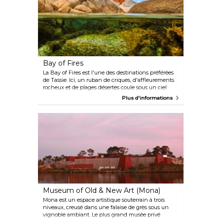
Bay of Fires
La Bay of Fires est l'une des destinations préférées
de Tassie. Ici, un ruban de criques, d'affleurements
rocheux et de plages désertes coule sous un ciel
azuré. La zone de conservation de Bay of Fires
Plus d'informations
possède des plages de sable blanc propres, de l'eau
turquoise et des rochers de granit parsemés de
lichens orange vif. Les activités de plage et
l'observation des oiseaux sont très populaires et vous
pourrez voir un groupe de dauphins naviguer
parallèlement à la plage. La région est connue pour
ses activités de plongée sous-marine et avec tuba,
avec ses récifs pittoresques, ses coraux, ses grottes
sous-marines et sa vie marine abondante.
Museum of Old & New Art (Mona)
Mona est un espace artistique souterrain à trois
niveaux, creusé dans une falaise de grès sous un
vignoble ambiant. Le plus grand musée privé