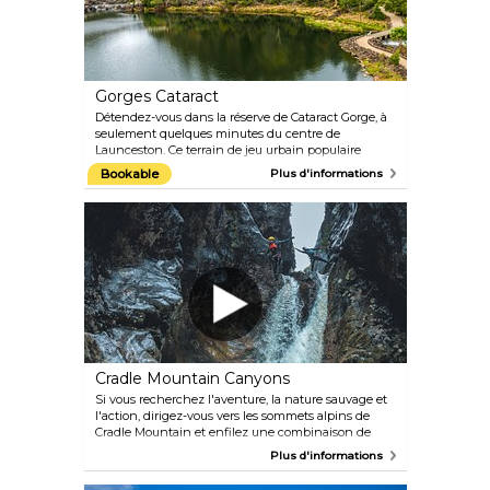
Gorges Cataract
Détendez-vous dans la réserve de Cataract Gorge, à
seulement quelques minutes du centre de
Launceston. Ce terrain de jeu urbain populaire
propose des paons et des wallabies, de l'escalade et
Bookable
Plus d'informations
une piscine. Suivez un sentier le long de la falaise
surplombant la rivière South Esk. Sur le côté nord
ombragé, connu sous le nom de Cliff Grounds, se
trouve un jardin victorien avec des fougères et des
plantes exotiques. Traversez la passerelle et
empruntez le télésiège pour traverser la rivière.
Cradle Mountain Canyons
Si vous recherchez l'aventure, la nature sauvage et
l'action, dirigez-vous vers les sommets alpins de
Cradle Mountain et enfilez une combinaison de
plongée. Les canyons de Cradle Mountain
Plus d'informations
proposent des excursions au cours desquelles vous
sautez, nagez et descendez en rappel dans