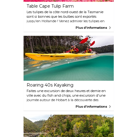
Table Cape Tulip Farm
Les tulipes de la côte nord-ouest de la Tasmanie
sont si bonnes que les bulbes sont exportés
jusqu'en Hollande ! Venez admirer les tulipes en
pleine floraison à Wynyard en octobre, lorsque les
Plus d'informations
rangées et les rangées de tulipes spectaculaires
ornent Table Cape.
Roaring 40s Kayaking
Faites une excursion de deux heures et demie en
ville avec du fish and chips, une excursion d'une
journée autour de Hobart à la découverte des
falaises, des grottes et des plages, une expédition de
Plus d'informations
plusieurs jours dans la nature sauvage de Tasmanie,
ou tentez une aventure dans des paysages
époustouflants en vous éloignant des sentiers
battus de la vie moderne.