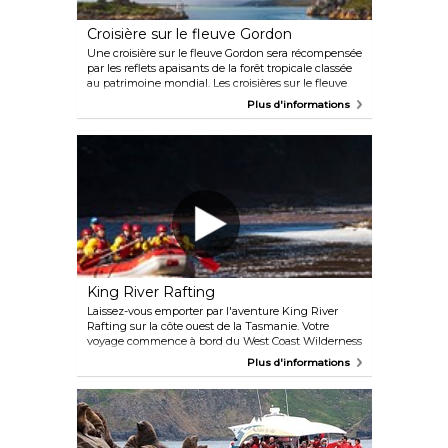
Croisière sur le fleuve Gordon
Une croisière sur le fleuve Gordon sera récompensée
par les reflets apaisants de la forêt tropicale classée
au patrimoine mondial. Les croisières sur le fleuve
Gordon et les croisières du patrimoine mondial
Plus d'informations
peuvent vous emmener le long de cette ancienne
voie navigable en vous arrêtant sur l'île Sarah, où
vous aurez une leçon d'histoire en vous promenant
parmi les ruines de cette ancienne colonie de
condamnés autrefois célèbre.
King River Rafting
Laissez-vous emporter par l'aventure King River
Rafting sur la côte ouest de la Tasmanie. Votre
voyage commence à bord du West Coast Wilderness
Railway vieux de 118 ans, le seul train à vapeur de ce
Plus d'informations
type en Australie. Avec des radeaux au sommet et
des chevrons à bord, le train traversera des forêts
tropicales isolées et des paysages incroyables
jusqu'à Dubbil Barril, où votre voyage prendra un
tournant rapide. Ici, vous remplacerez votre confort
par du courage en vous plongeant dans les rapides