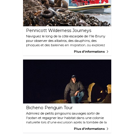
de la puissante King River, qui coule aussi vite que
l'adrénaline. En cours de route, lorsque les eaux sont
calmes, votre guide vous racontera l'histoire
fascinante de la région.
Pennicott Wilderness Journeys
Naviguez le long de la côte escarpée de l'île Bruny
pour observer des albatros, des dauphins, des
phoques et des baleines en migration, ou explorez
le littoral de la péninsule de Tasman pour admirer
Plus d'informations
les plus hautes falaises de l'hémisphère sud et de
l'île Tasman.
Bicheno Penguin Tour
Admirez de petits pingouins sauvages sortir de
l'océan et regagner leur habitat dans une colonie
naturelle lors d'une excursion après la tombée de la
nuit. Organisée par les habitants pour protéger la
Plus d'informations
population de pingouins, cette visite vous permet de