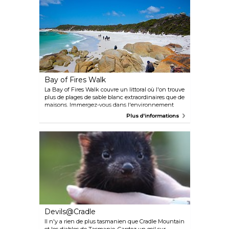
d'anciens canyons.
Bay of Fires Walk
La Bay of Fires Walk couvre un littoral où l'on trouve
plus de plages de sable blanc extraordinaires que de
maisons. Immergez-vous dans l'environnement
côtier immaculé regorgeant d'animaux sauvages.
Plus d'informations
L'hébergement est simple et luxueux, que ce soit au
camp de plage ou dans l'exclusif Bay of Fires Lodge,
un lodge spacieux au sommet d'une falaise
surplombant l'océan bleu azur et les rochers orange
flamboyants. Promenez-vous dans la brousse
jusqu'au spa, en commençant votre expérience spa
par un bain apaisant dans le pavillon de baignade
en plein air.
Devils@Cradle
Il n'y a rien de plus tasmanien que Cradle Mountain