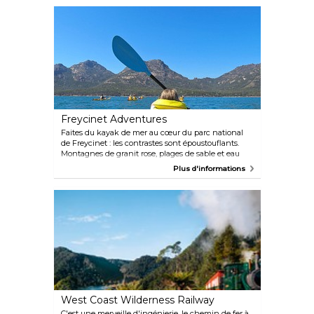
vous rapprocher des pingouins sans perturber leur
voyage nocturne. Comme il s'agit d'oiseaux
sauvages, le nombre de manchots et les heures
d'arrivée varient en fonction de l'activité du cycle
de vie et des conditions météorologiques, avec un
plus grand nombre de 100 à 125 oiseaux entre
septembre et janvier. Vous pouvez vous attendre à
vous rapprocher très près d'un pingouin lors de
cette visite.
Freycinet Adventures
Faites du kayak de mer au cœur du parc national
de Freycinet : les contrastes sont époustouflants.
Montagnes de granit rose, plages de sable et eau
bleue claire.
Plus d'informations
West Coast Wilderness Railway
C'est une merveille d'ingénierie, le chemin de fer à