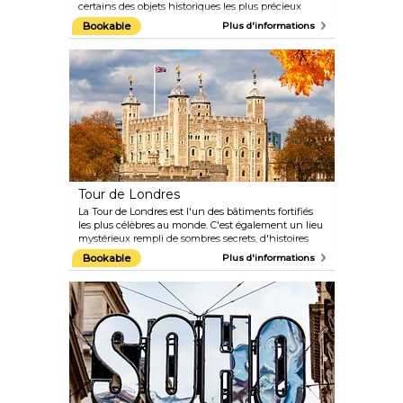
certains des objets historiques les plus précieux
jamais découverts. La vaste exposition comprend la
Bookable
Plus d'informations
pierre de Rosette, des trésors assyriens, des momies
égyptiennes et la Grande Cour illuminée de façon
spectaculaire, où se trouve le nouveau restaurant du
musée. Ce restaurant est l'endroit idéal pour prendre
le thé de l'après-midi sous le toit spectaculaire de la
cour. Des visites gratuites du musée et des guides
sont également disponibles. Les visites sont
réalisées par des experts compétents dans leur
domaine d'études. Ne manquez pas cette
incroyable opportunité d'apprentissage.
Tour de Londres
La Tour de Londres est l'un des bâtiments fortifiés
les plus célèbres au monde. C'est également un lieu
mystérieux rempli de sombres secrets, d'histoires
étranges et de reliques historiques. Vous pourrez y
Bookable
Plus d'informations
admirer les inestimables joyaux de la Couronne,
explorer le palais médiéval, visiter la célèbre Bloody
Tower et faire une visite guidée avec un Yeoman
Warder pour en savoir plus sur les nombreuses
exécutions qui ont eu lieu ici.