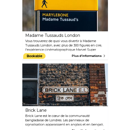
toujours populaires du musée. Ne manquez pas les
événements originaux du Friday Lates qui ont lieu
le dernier vendredi de chaque mois.
Madame Tussauds London
Vous trouverez de quoi vous divertir à Madame
Tussauds London, avec plus de 300 figures en cire,
l'expérience cinématographique Marvel Super
Heroes 4D et le Spirit of London Taxi Ride. Les
Bookable
Plus d'informations
figures de cire étonnamment réalistes représentant
des personnages célèbres (et tristement célèbres)
de l'Histoire sont évidemment le point culminant
de la visite. De Johnny Depp à One Direction en
passant par Muhammad Ali and la Reine, vous
reconnaîtrez certainement tous ceux représentés.
Alors, quelle est votre célébrité préférée ?
Brick Lane
Brick Lane est le cœur de la communauté
bangladaise de Londres. Les panneaux de
signalisation apparaissent en anglais et en bengali,
et les restaurants sont authentiques et sans