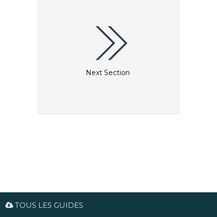
musiciens et bien plus encore, tous représentés par
des artistes aussi renommés que Holbein, David
Hockney, Cecil Beaton et Lucian Freud. N'hésitez
pas non plus à consulter le calendrier des
expositions temporaires de la galerie.
Next Section
TOUS LES GUIDES