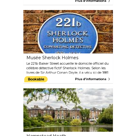
Plus d'informations
prétention. Vous trouverez ici certains restaurants
emblématiques tels que le Bengal Village, Aladin,
Smokestak, Hawksmoor ou encore All Star Lanes.
Ne manquez pas l'incontournable Beigel Bake, où
vous pouvez vous procurer un bagel fourré de style
juif traditionnel avec du bœuf salé ou du saumon
fumé.
Musée Sherlock Holmes
Le 221b Baker Street accueille le domicile officiel du
célèbre détective fictif Sherlock Holmes. Selon les
livres de Sir Arthur Conan Doyle, il a vécu ici de 1881
à 1904. Le musée présente l'étude détaillée de
Bookable
Plus d'informations
Holmes, des œuvres de cire grandeur nature
représentant des scènes des aventures de Holmes
et Watson et une boutique de souvenirs.