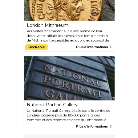
London Mithraeum
Rouvertes récemment sur le site même de leur
découverte initiale, les ruines de ce temple romain
de Mithra sont accessibles au public au sous-sol du
siège européen de Bloomberg, au numéro 12 de
Bookable
Plus d'informations
Walbrook. Quelques expositions sont proposées et
incluent à la fois des objets historiques et des
œuvres d'art contemporain. L'entrée est gratuite.
National Portrait Gallery
La National Portrait Gallery, située dans le centre de
Londres, possède plus de 195 000 portraits des
hommes et des femmes célèbres qui ont marqué
l'histoire de la Grande-Bretagne du XVIe siècle à
Plus d'informations
nos jours. Les modèles incluent des rois et des
reines, des acteurs, des hommes politiques, des