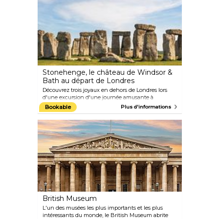
Stonehenge, le château de Windsor &
Bath au départ de Londres
Découvrez trois joyaux en dehors de Londres lors
d'une excursion d'une journée amusante à
Stonehenge, au château de Windsor et dans la ville
Bookable
Plus d'informations
historique de Bath. Tout d'abord, rendez-vous au
château de Windsor, résidence de la famille royale
britannique, pour visiter les appartements d'État et
la chapelle Saint-Georges. Continuez ensuite vers
Salisbury, où vous pourrez admirer les énigmatiques
formations rocheuses de Stonehenge. Enfin,
explorez la ville de Bath, classée au patrimoine
mondial de l'UNESCO, connue pour son élégante
architecture géorgienne et ses thermes romains.
British Museum
L'un des musées les plus importants et les plus
intéressants du monde, le British Museum abrite