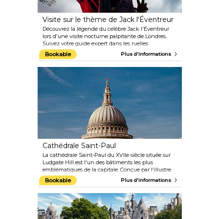
Visite sur le thème de Jack l'Éventreur
Découvrez la légende du célèbre Jack l'Éventreur
lors d'une visite nocturne palpitante de Londres.
Suivez votre guide expert dans les ruelles
faiblement éclairées de Whitechapel et écoutez les
Bookable
Plus d'informations
histoires troublantes et les théories du complot
concernant l'un des tueurs en série les plus célèbres
de l'histoire. Découvrez les rues du Londres victorien
animées grâce aux projections innovantes RIPPER-
VISION™.
Cathédrale Saint-Paul
La cathédrale Saint-Paul du XVIIe siècle située sur
Ludgate Hill est l'un des bâtiments les plus
emblématiques de la capitale. Conçue par l'illustre
Sir Christopher Wren, St Paul's était le plus haut
Bookable
Plus d'informations
bâtiment de Londres jusqu'en 1962. Servez-vous des
guides multimédias à écran tactile ou participez à
une visite guidée pour découvrir le célèbre intérieur
ou, si vous vous sentez d'attaque, montez à la
Whispering Gallery et testez l'acoustique. De là, vous