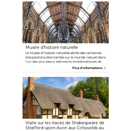
rôti sur du riz au Café TPT ou rendez-vous au
Gerrard's Corner pour une bonne dose de nostalgie
et une adorable ambiance rétro. Il y a toujours
quelque chose de nouveau à découvrir ici !
Musée d'histoire naturelle
Le Musée d'histoire naturelle abrite des centaines
d'expositions étonnantes sur le monde naturel dans
l'un des plus beaux bâtiments emblématiques de
Londres. Parmi les points forts, citons la célèbre
Plus d'informations
galerie des dinosaures, le squelette de baleine bleue
et l'incroyable structure du Cocoon. Des
événements et des débats ont lieu dans le studio
ultramoderne Attenborough du Darwin Centre, où
vous aurez l'occasion de rencontrer d'importants
scientifiques.
Visite sur les traces de Shakespeare de
Stratford-upon-Avon aux Cotswolds au