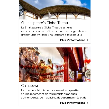
Shakespeare’s Globe Theatre
Le Shakespeare's Globe Theatre est une
reconstruction du théâtre en plein air original où le
dramaturge William Shakespeare a joué pour la
première fois plusieurs de ses pièces célèbres telles
Plus d'informations
que Roméo et Juliette, Hamlet et Le Songe d'une
nuit d'été. Sur les rives de la Tamise, à quelques
centaines de mètres de son emplacement d'origine,
le Globe propose des interprétations classiques et
modernes des œuvres de Shakespeare ainsi que
d'autres nouvelles pièces. Il y a également une
exposition avec des audioguides disponibles en
anglais, français, allemand, espagnol, italien et
japonais, ainsi que des visites guidées par des
experts.
Chinatown
Le quartier chinois de Londres est un quartier
animé regorgeant de restaurants asiatiques
authentiques, de magasins, de supermarchés et de
bars secrets, ornés de lanternes rouges et d'arches
Plus d'informations
rouges. Essayez les brioches authentiques au Bun
House, des classiques cantonais tels que le canard