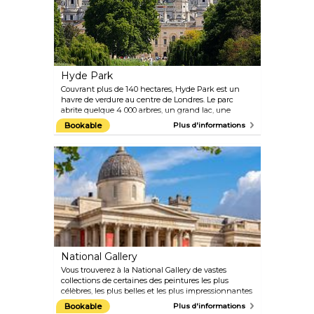
pouvez continuer votre chemin jusqu'à la Golden
Gallery au sommet du dôme, où vous serez
récompensé par une vue imprenable sur Londres.
Vous pouvez également descendre dans la crypte
où vous trouverez des monuments commémoratifs
de personnages historiques importants tels que
celui de l'amiral Lord Nelson.
Hyde Park
Couvrant plus de 140 hectares, Hyde Park est un
havre de verdure au centre de Londres. Le parc
abrite quelque 4 000 arbres, un grand lac, une
prairie et des jardins fleuris ornementaux. De
Bookable
Plus d'informations
nombreuses activités et événements sont proposés
tels que l'équitation, le patinage, le cyclisme, la
natation et les tours en bateau. Les points forts à ne
pas manquer incluent le pont Serpentine, la
fontaine Joy of Life, la statue d'Achille, la fontaine
commémorative de Diana et le Speaker's Corner.
National Gallery
Vous trouverez à la National Gallery de vastes
collections de certaines des peintures les plus
célèbres, les plus belles et les plus impressionnantes
du monde. Découvrez certaines des meilleures
Bookable
Plus d'informations
productions artistiques qui aient jamais existé.