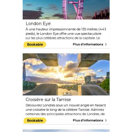
London Eye
À une hauteur impressionnante de 135 mètres (443
pieds), le London Eye offre une vue spectaculaire
sur les plus célèbres attractions de la capitale. Le
tour complet de la roue d'observation dans l'une des
Bookable
Plus d'informations
capsules en verre dure environ 30 minutes.
L'attraction est si populaire qu'elle reçoit chaque
année plus de visiteurs que le Taj Mahal et les
grandes pyramides de Gizeh, et une fois que vous
aurez fait un tour à 360 degrés, vous comprendrez
pourquoi.
Croisière sur la Tamise
Découvrez Londres sous un nouvel angle en faisant
une croisière le long de la célèbre Tamise. Admirez
certaines des principales attractions de Londres, de
Westminster à Greenwich, et écoutez les
Bookable
Plus d'informations
commentaires divertissants en passant devant des
sites tels que le Shakespeare's Globe, le Tower
Bridge et la Tour de Londres.