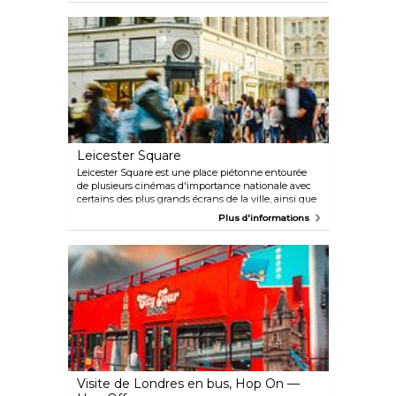
Admirez les chefs-d'œuvre de Léonard de Vinci,
Michel-Ange, Titien, Rembrandt, Vermeer, Turner,
Monet ou Van Gogh.
Leicester Square
Leicester Square est une place piétonne entourée
de plusieurs cinémas d'importance nationale avec
certains des plus grands écrans de la ville, ainsi que
de nombreux restaurants. L'Odéon et l'Empire
Plus d'informations
accueillent souvent des avant-premières de films,
alors pourquoi ne pas venir apercevoir quelques
stars d'Hollywood pendant votre séjour à Londres.
Le jardin luxuriant au milieu de la place est l'endroit
idéal pour se rafraîchir en été ou faire une pause. Les
cinéphiles devraient absolument consulter le
programme du Prince Charles Cinema. Ce cinéma
indépendant propose des projections de films cultes
et des marathons de films.
Visite de Londres en bus, Hop On —