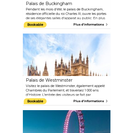
Palais de Buckingham
Pendant les mois d'été, le palais de Buckingham,
résidence officielle du roi Charles III, ouvre les portes
de ses élégantes salles d'apparat au public. En plus
de constituer un cadre très chic pour de nombreux
Bookable
Plus d'informations
engagements royaux officiels, les salles contiennent
certains des plus beaux trésors de la collection
royale, notamment des peintures, des sculptures et
des meubles français d'exception.
Palais de Westminster
Visitez le palais de Westminster, également appelé
Chambres du Parlement, et traversez 1 000 ans
d'Histoire. L'entrée des visiteurs se fait par
Westminster Hall, avant d'être invités à suivre les
Bookable
Plus d'informations
traces de la Reine lors de la cérémonie d'ouverture
du Parlement. Admirez la splendeur victorienne de
la Chambre des Lords et les célèbres bancs verts de
la Chambre des communes. Les audioguides et les
visites sont disponibles en anglais, français,
allemand, italien, espagnol, russe et mandarin.