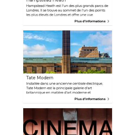
Hampstead Heath
Hampstead Heath est l'un des plus grands parcs de
Londres. Il se trouve au sommet de l'un des points
les plus élevés de Londres et offre une vue
imprenable sur les toits de Londres. Vous pourrez y
Plus d'informations
admirer les gratte-ciel de Canary Wharf, ainsi que la
cathédrale Saint-Paul et d'autres sites d'intérêt. Le
parc comprend des champs d'herbe, des zones
boisées et quelques grands étangs. L'eau n'est
jamais bien chaude, mais emportez un maillot de
bain au cas où vous auriez envie de piquer une tête.
Tate Modern
Installée dans une ancienne centrale électrique,
Tate Modern est la principale galerie d'art
britannique en matière d'art moderne et
contemporain. Outre les expositions très attendues
Plus d'informations
de la galerie, il y a une fantastique collection
permanente à découvrir. Elle présente des œuvres
d'artistes aussi divers que Matisse, Picasso, Rothko,
Pollock, Warhol et Bourgeois.