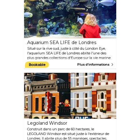
émerveillez-vous devant les trompeuses plantes
carnivores et admirez la vue imprenable sur Londres
depuis le sommet de la Grande Pagode.
Aquarium SEA LIFE de Londres
Situé sur la rive sud, juste à côté du London Eye,
l'aquarium SEA LIFE de Londres abrite l'une des
plus grandes collections d'Europe sur la vie marine
mondiale, avec plus de 500 espèces, 14 zones
Bookable
Plus d'informations
thématiques et deux millions de litres d'eau. Parmi
les attractions phares vous trouverez les
hippocampes, les poulpes, les requins zèbres et les
poissons-clowns. Des expériences interactives sont
également proposées. Vous pourrez ainsi assister à
des démonstrations de plongée, observer les requins
se nourrir ou même essayer de nourrir les raies vous-
même. N'oubliez pas de marcher « sous l'océan »
dans le tunnel vitré.
Legoland Windsor
Construit dans un parc de 60 hectares, le
LEGOLAND Windsor est situé juste à l'extérieur de
Londres. Il abrite plus de 55 manèges, spectacles,