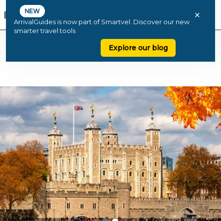
NEW
×
ArrivalGuides is now part of Smartvel. Discover our new
smarter travel tools
Explore our blog