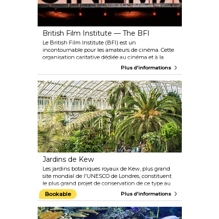
British Film Institute — The BFI
Le British Film Institute (BFI) est un
incontournable pour les amateurs de cinéma. Cette
organisation caritative dédiée au cinéma et à la
télévision diffuse des films tous les jours : des
Plus d'informations
derniers plus grands blockbusters projetés dans leur
spectaculaire salle IMAX aux classiques d'antan et
aux incontournables de l'indie dans ses salles plus
petites et plus intimes. Le site rénové du BFI est
situé à Southbank, l'endroit idéal pour admirer la
vue sur le bord de la rivière et se retrouver en
compagnie créative d'amateurs de cinéma et de
théâtre locaux. Le bar-restaurant au bord de l'eau du
BFI est idéal pour les rendez-vous galants ou pour
discuter du dernier film entre amis.
Jardins de Kew
Les jardins botaniques royaux de Kew, plus grand
site mondial de l'UNESCO de Londres, constituent
le plus grand projet de conservation de ce type au
monde. Visitez la maison alpine Davies et découvrez
Bookable
Plus d'informations
les conditions de haute altitude qui permettent aux
plantes alpines de pousser, parcourez du désert à la
jungle au Princess of Wales Conservatory,