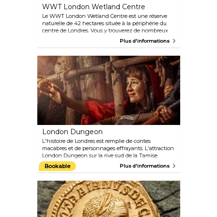
WWT London Wetland Centre
Le WWT London Wetland Centre est une réserve
naturelle de 42 hectares située à la périphérie du
centre de Londres. Vous y trouverez de nombreux
oiseaux rares, de magnifiques lacs, des jardins
Plus d'informations
paisibles et des prairies apaisantes où vous pourrez
vous promener et contempler la nature. Gardez les
yeux ouverts pour avoir la chance d'apercevoir une
famille de loutres. Vous pouvez également faire une
visite guidée gratuite avant de vous détendre au
Water's Edge Cafe. Il existe des zones d'aventure
intérieures et extérieures pour les enfants.
London Dungeon
L'histoire de Londres est remplie de contes
macabres et de personnages effrayants. L'attraction
London Dungeon sur la rive sud de la Tamise
raconte certaines de ces histoires sanglantes. À
Bookable
Plus d'informations
l'aide de costumes, de décors à 360° et d'une
multitude d'effets spéciaux, London Dungeon vous
emmène en 90 minutes à travers 1 000 ans du passé
sanglant, horrible et terrifiant de la ville. Faites
attention à Jack l'Éventreur et Sweeney Todd sur le
chemin. Ce n'est pas une attraction pour les âmes
sensibles.