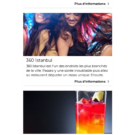
ventre. La tour médiévale en pierre se trouve au
Plus d'informations
nord de la Corne d'Or et c'est un monument
important d'Istanbul.
360 Istanbul
360 Istanbul est l'un des endroits les plus branchés
de la ville. Passez-y une soirée inoubliable puis allez
au restaurant déguster un repas unique. Ensuite,
vous pourrez vous rendre au bar très élégant avant
Plus d'informations
de finir la soirée dans la meilleure boîte de nuit de la
ville, Club 360.