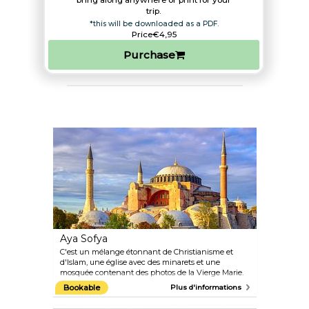
bring along anywhere or print for your
trip.​
*this will be downloaded as a PDF.
Price
€4,95
Purchase
Aya Sofya
C'est un mélange étonnant de Christianisme et
d'Islam, une église avec des minarets et une
mosquée contenant des photos de la Vierge Marie.
C'est l'une des merveilles du monde architectural
Bookable
Plus d'informations
qui ne fut dépassée qu'un millier d'années plus tard
par la Basilique St Pierre au XVIème siècle.