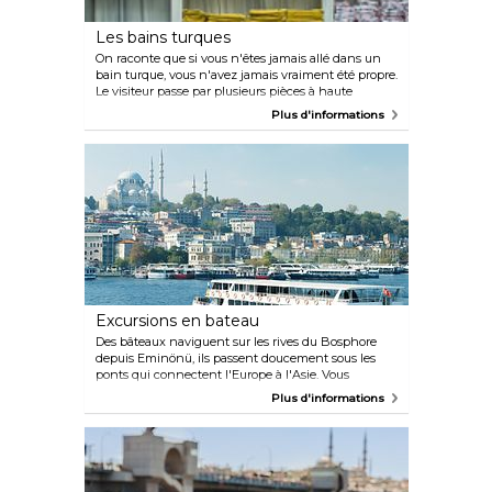
Les bains turques
On raconte que si vous n'êtes jamais allé dans un
bain turque, vous n'avez jamais vraiment été propre.
Le visiteur passe par plusieurs pièces à haute
température et finit sur une table de massage pour
Plus d'informations
un moment de détente ultime. Les hommes et les
femmes sont séparés mais de temps en temps, des
exceptions sont faites pour les touristes. Nous vous
recommandons ces bains publics : Hammam
Çemberlitas. Situé à proximité du Bazar, c'est le
hammam le plus vieux de la ville et il aurait été
construit par le grand architecte Sinan.
Excursions en bateau
Des bâteaux naviguent sur les rives du Bosphore
depuis Eminönü, ils passent doucement sous les
ponts qui connectent l'Europe à l'Asie. Vous
trouverez des villages tels qu'Anadolukavagi, un
Plus d'informations
petit village de pêcheurs où l'on trouve des
restaurants agréables, à une heure de bateau. Vous
pouvez vous rendre à la plus grosse Île des Princes
en SeaBus (un service de ferry). Le véhicule part de
Kabatas sous le Palais de Dolmabahçe. Si vous
désirez explorer ces îles plus en profondeur, vous