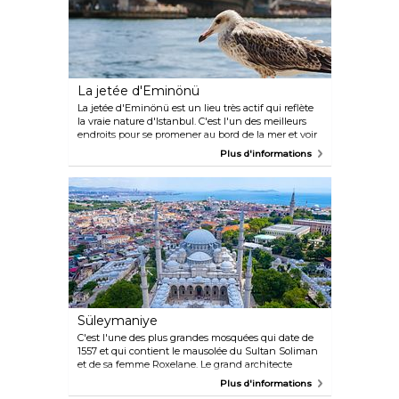
pouvez prendre un bâteau ordinaire depuis
Eminönü.
La jetée d'Eminönü
La jetée d'Eminönü est un lieu très actif qui reflète
la vraie nature d'Istanbul. C'est l'un des meilleurs
endroits pour se promener au bord de la mer et voir
les habitants aller à la pêche chaque jour. Il y a
Plus d'informations
beaucoup de restaurants de poisson qui servent les
traditionnels sandwichs au poisson. La jetée
d'Eminönü possède une atmosphère turque
véritable et certains prétendent que c'est le cœur
du Vieil Istanbul.
Süleymaniye
C'est l'une des plus grandes mosquées qui date de
1557 et qui contient le mausolée du Sultan Soliman
et de sa femme Roxelane. Le grand architecte
Sinan a construit plusieurs mosquées à Istanbul au
Plus d'informations
XVIème siècle et il est enterré à côté de celle-ci.