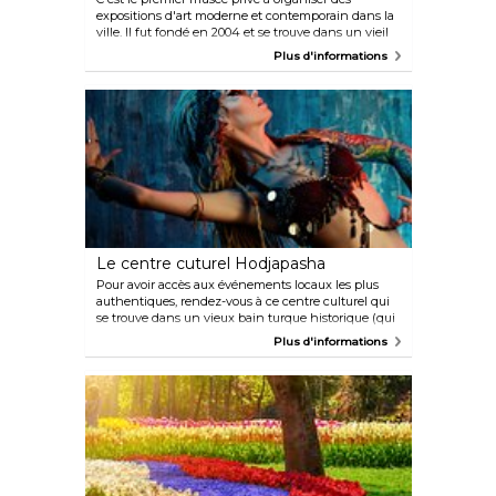
expositions d'art moderne et contemporain dans la
ville. Il fut fondé en 2004 et se trouve dans un vieil
entrepôt près du port. Le musée d'art moderne
Plus d'informations
d'Istanbul propose deux halls d'expositions
principaux : la collection permanente du musée qui
se trouve à l'étage supérieur et le hall d'exposition/la
galerie photo temporaire à l'étage inférieur.
Le centre cuturel Hodjapasha
Pour avoir accès aux événements locaux les plus
authentiques, rendez-vous à ce centre culturel qui
se trouve dans un vieux bain turque historique (qui
a plus de 500 ans). Il compte deux sections, la
Plus d'informations
première est un hall d'entrée et une zone
d'exposition, l'autre est un lieu où se tiennent les
spectacles. C'est un endroit remarquable pour
profiter de spectacles de danses traditionnelles
comme la danse du ventre.