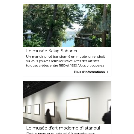
Le musée Sakip Sabanci
Un manoir privé transformé en musée, un endroit
où vous pouvez admirer les œuvres des artistes
turques créées entre 1850 et 1950. Vous y trouverez
également d'excellentes collections de calligraphie
Plus d'informations
ainsi que leur histoire, mais aussi des meubles
turques classiques et un splendide jardin. Le musée
se trouve au sommet d'une colline surplombant le
Bosphore.
Le musée d'art moderne d'Istanbul
C'est le premier musée privé à organiser des