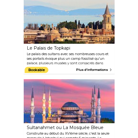
Le Palais de Topkapi
Le palais des sultans avec ses nombreuses cours et
ses portails évoque plus un camp fossilisé qu'un
palace, plusieurs musées y sont consacrés dans
cette zone. Cependant, certaines zones du palais ne
Bookable
Plus d'informations
sont pas comprises dans le prix du ticket, comme la
Chambre au Trésor où se trouvent la célèbre dague
et le Diamant du fabricant de cuillères (les objets les
plus rares de la collection), ou le harem où vivaient
la femme et les enfants du Sultan.
Sultanahmet ou La Mosquée Bleue
Construite au début du XVIème siècle, c'est la seule