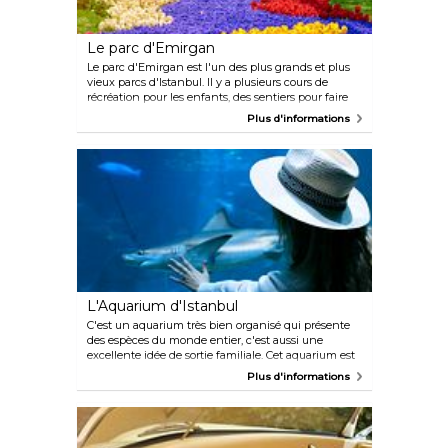
Le parc d'Emirgan
Le parc d'Emirgan est l'un des plus grands et plus
vieux parcs d'Istanbul. Il y a plusieurs cours de
récréation pour les enfants, des sentiers pour faire
de la randonnée ainsi que des tables de pique-
Plus d'informations
nique. Un Festival des Tulipes s'y déroule tous les
ans au mois d'avril et le parc est recouvert de tulipes.
L'Aquarium d'Istanbul
C'est un aquarium très bien organisé qui présente
des espèces du monde entier, c'est aussi une
excellente idée de sortie familiale. Cet aquarium est
assez populaire car il possède environ 1 500 espèces,
Plus d'informations
15 000 créatures maritimes et terrestres au total. Si
vous avez faim ou soif pendant la visite, vous
trouverez un café à l'intérieur.