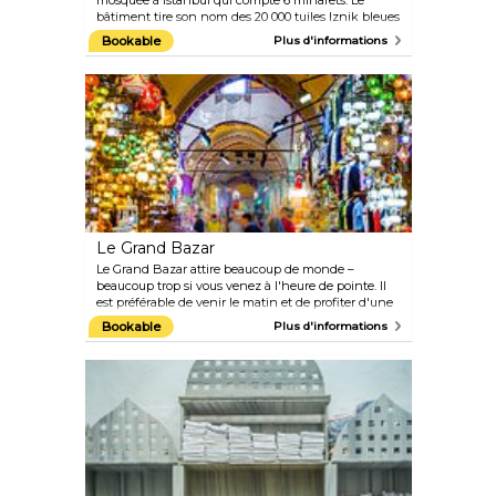
mosquée à Istanbul qui compte 6 minarets. Le
bâtiment tire son nom des 20 000 tuiles Iznik bleues
utilisées pour sa construction.
Bookable
Plus d'informations
Le Grand Bazar
Le Grand Bazar attire beaucoup de monde –
beaucoup trop si vous venez à l'heure de pointe. Il
est préférable de venir le matin et de profiter d'une
tasse de thé dans l'un des cafés pendant que le
Bookable
Plus d'informations
Bazar commence à s'animer. Il y a des milliers
d'étals qui vendent de tout, de l'or, des tapis, du
tissus ou des épices. Le Bazar est un monde à lui
tout seul et il est facile (mais amusant) de se perdre
dans ses allées grouillantes de monde.