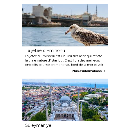
restaurants agréables, à une heure de bateau. Vous
pouvez vous rendre à la plus grosse Île des Princes
en SeaBus (un service de ferry). Le véhicule part de
Kabatas sous le Palais de Dolmabahçe. Si vous
désirez explorer ces îles plus en profondeur, vous
pouvez prendre un bâteau ordinaire depuis
Eminönü.
La jetée d'Eminönü
La jetée d'Eminönü est un lieu très actif qui reflète
la vraie nature d'Istanbul. C'est l'un des meilleurs
endroits pour se promener au bord de la mer et voir
les habitants aller à la pêche chaque jour. Il y a
Plus d'informations
beaucoup de restaurants de poisson qui servent les
traditionnels sandwichs au poisson. La jetée
d'Eminönü possède une atmosphère turque
véritable et certains prétendent que c'est le cœur
du Vieil Istanbul.
Süleymaniye