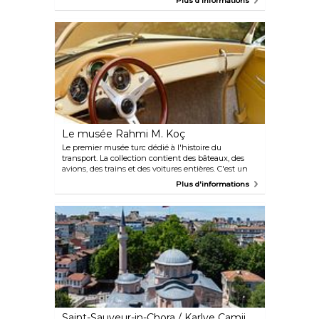
Plus d'informations
15 000 créatures maritimes et terrestres au total. Si
vous avez faim ou soif pendant la visite, vous
trouverez un café à l'intérieur.
Le musée Rahmi M. Koç
Le premier musée turc dédié à l'histoire du
transport. La collection contient des bâteaux, des
avions, des trains et des voitures entières. C'est un
bel endroit à explorer pour apprendre de nouvelles
Plus d'informations
choses, pour les enfants comme les adultes.
Saint-Sauveur-in-Chora / Karlye Camii