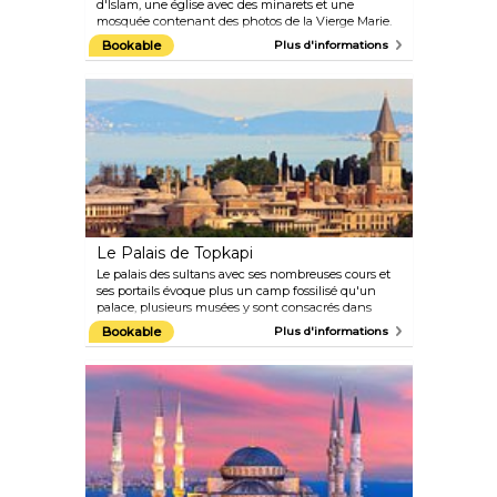
d'Islam, une église avec des minarets et une
mosquée contenant des photos de la Vierge Marie.
C'est l'une des merveilles du monde architectural
Bookable
Plus d'informations
qui ne fut dépassée qu'un millier d'années plus tard
par la Basilique St Pierre au XVIème siècle.
Le Palais de Topkapi
Le palais des sultans avec ses nombreuses cours et
ses portails évoque plus un camp fossilisé qu'un
palace, plusieurs musées y sont consacrés dans
cette zone. Cependant, certaines zones du palais ne
Bookable
Plus d'informations
sont pas comprises dans le prix du ticket, comme la
Chambre au Trésor où se trouvent la célèbre dague
et le Diamant du fabricant de cuillères (les objets les
plus rares de la collection), ou le harem où vivaient
la femme et les enfants du Sultan.