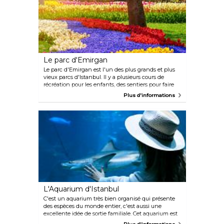
comme la danse du ventre.
Le parc d'Emirgan
Le parc d'Emirgan est l'un des plus grands et plus
vieux parcs d'Istanbul. Il y a plusieurs cours de
récréation pour les enfants, des sentiers pour faire
de la randonnée ainsi que des tables de pique-
Plus d'informations
nique. Un Festival des Tulipes s'y déroule tous les
ans au mois d'avril et le parc est recouvert de tulipes.
L'Aquarium d'Istanbul
C'est un aquarium très bien organisé qui présente
des espèces du monde entier, c'est aussi une
excellente idée de sortie familiale. Cet aquarium est
assez populaire car il possède environ 1 500 espèces,