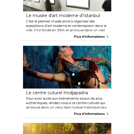
Le musée d'art moderne d'Istanbul
C'est le premier musée privé à organiser des
expositions d'art moderne et contemporain dans la
ville. Il fut fondé en 2004 et se trouve dans un vieil
entrepôt près du port. Le musée d'art moderne
Plus d'informations
d'Istanbul propose deux halls d'expositions
principaux : la collection permanente du musée qui
se trouve à l'étage supérieur et le hall d'exposition/la
galerie photo temporaire à l'étage inférieur.
Le centre cuturel Hodjapasha
Pour avoir accès aux événements locaux les plus
authentiques, rendez-vous à ce centre culturel qui
se trouve dans un vieux bain turque historique (qui
a plus de 500 ans). Il compte deux sections, la
Plus d'informations
première est un hall d'entrée et une zone
d'exposition, l'autre est un lieu où se tiennent les
spectacles. C'est un endroit remarquable pour
profiter de spectacles de danses traditionnelles