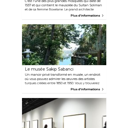
C'est l'une des plus grandes mosquées qui date de
1557 et qui contient le mausolée du Sultan Soliman
et de sa femme Roxelane. Le grand architecte
Sinan a construit plusieurs mosquées à Istanbul au
Plus d'informations
XVIème siècle et il est enterré à côté de celle-ci.
Le musée Sakip Sabanci
Un manoir privé transformé en musée, un endroit
où vous pouvez admirer les œuvres des artistes
turques créées entre 1850 et 1950. Vous y trouverez
également d'excellentes collections de calligraphie
Plus d'informations
ainsi que leur histoire, mais aussi des meubles
turques classiques et un splendide jardin. Le musée
se trouve au sommet d'une colline surplombant le
Bosphore.