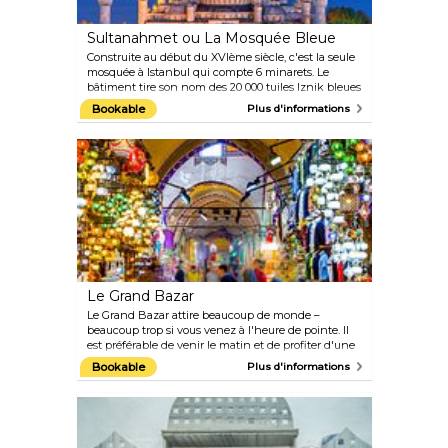
Sultanahmet ou La Mosquée Bleue
Construite au début du XVIème siècle, c'est la seule
mosquée à Istanbul qui compte 6 minarets. Le
bâtiment tire son nom des 20 000 tuiles Iznik bleues
utilisées pour sa construction.
Bookable
Plus d'informations
Le Grand Bazar
Le Grand Bazar attire beaucoup de monde –
beaucoup trop si vous venez à l'heure de pointe. Il
est préférable de venir le matin et de profiter d'une
tasse de thé dans l'un des cafés pendant que le
Bookable
Plus d'informations
Bazar commence à s'animer. Il y a des milliers
d'étals qui vendent de tout, de l'or, des tapis, du
tissus ou des épices. Le Bazar est un monde à lui
tout seul et il est facile (mais amusant) de se perdre
dans ses allées grouillantes de monde.