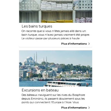
Les bains turques
On raconte que si vous n'êtes jamais allé dans un
bain turque, vous n'avez jamais vraiment été propre.
Le visiteur passe par plusieurs pièces à haute
température et finit sur une table de massage pour
Plus d'informations
un moment de détente ultime. Les hommes et les
femmes sont séparés mais de temps en temps, des
exceptions sont faites pour les touristes. Nous vous
recommandons ces bains publics : Hammam
Çemberlitas. Situé à proximité du Bazar, c'est le
hammam le plus vieux de la ville et il aurait été
construit par le grand architecte Sinan.
Excursions en bateau
Des bâteaux naviguent sur les rives du Bosphore
depuis Eminönü, ils passent doucement sous les
ponts qui connectent l'Europe à l'Asie. Vous
trouverez des villages tels qu'Anadolukavagi, un
Plus d'informations
petit village de pêcheurs où l'on trouve des