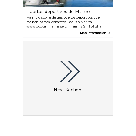
Puertos deportivos de Malmö
Malmö dispone de tres puertos deportivos que
reciben barcos visitantes: Dockan Marina
www.dockanmarina.se Limhamns Småbåtshamn
www.smabatshamnen.nu Lagunen
Más información
www.lagunen.nu Todos ellos están próximos al
centro de Malmö. El puerto deportivo de Dockan
está a diez minutos a pie de la estación central, en
Limhamns Småbåtshamn hay bicicletas que se
pueden tomar prestadas gratuitamente y la parada
de autobús de buses urbanos está a diez minutos a
pie de Lagunen.
Next Section