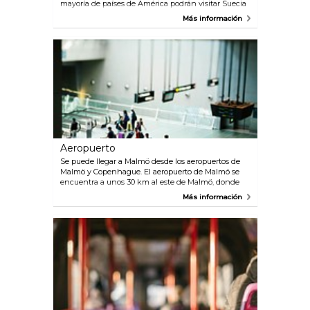
mayoría de países de América podrán visitar Suecia
sin necesidad de visado durante un máximo de 90
Más información
días. Si no está seguro de si necesita o no solicitar
un visado, le recomendamos que se ponga en
contacto con la embajada o el consulado de su país.
Para poder acceder al espacio Schengen, los viajeros
internacionales (no pertenecientes al espacio
Schengen) deberán disponer de un pasaporte que
tenga validez durante al menos los 3 meses
posteriores al término de su viaje previsto. Los
ciudadanos de los países del espacio Schengen
podrán viajar sin pasaporte, pero deberán llevar
algún documento de identificación válido durante
su estancia.
Aeropuerto
Se puede llegar a Malmö desde los aeropuertos de
Malmö y Copenhague. El aeropuerto de Malmö se
encuentra a unos 30 km al este de Malmö, donde
puede acceder en coche, taxi o autobús lanzadera.
Más información
El viaje dura unos 40 minutos. En la actualidad,
estas son las compañías que operan en el
aeropuerto de Malmö: Ryanair, SAS, Malmö Aviation,
Norwegian, Wizz Air y las principales operadoras de
vuelos charter. El aeropuerto de Copenhague es el
aeropuerto internacional de la región y se puede
acceder fácilmente a él en los trenes de Öresund,
que paran en el aeropuerto. El viaje entre el
aeropuerto de Copenhague y Malmö dura unos 25
minutos y los trenes salen cada 20 minutos.