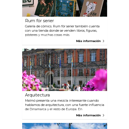
Rum för serier
Galería de cómics. Rum för serier también cuenta
con una tienda donde se venden libros, figuras,
pósteres y muchas cosas más.
Más información
Arquitectura
Malmö presenta una mezcla interesante cuando
hablamos de arquitectura, con una fuerte influencia
de Dinamarca y el resto de Europa. En
Kungsparken, encontrará la galardonada Biblioteca
Más información
de la ciudad. El edificio consta de un ala más
antigua y otra más nueva, ambas interconectadas.
El ala más moderna, "El Calendario", fue diseñada