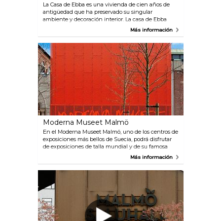
La Casa de Ebba es una vivienda de cien años de
antigüedad que ha preservado su singular
ambiente y decoración interior. La casa de Ebba
forma parte de los museos de Malmö. Horario de
Más información
apertura: miércoles y sábados desde mediodía hasta
las 16:00 horas.
Moderna Museet Malmö
En el Moderna Museet Malmö, uno de los centros de
exposiciones más bellos de Suecia, podrá disfrutar
de exposiciones de talla mundial y de su famosa
colección. El espectacular edificio, que es una
Más información
antigua central, constituye en sí mismo una
experiencia arquitectónica indispensable.