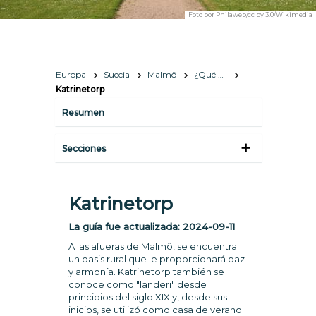
Foto por
Philaweb/cc by 3.0/Wikimedia
Europa
Suecia
Malmö
¿Qué hacer y qué ver?
Katrinetorp
Resumen
Secciones
Katrinetorp
La guía fue actualizada:
2024-09-11
A las afueras de Malmö, se encuentra
un oasis rural que le proporcionará paz
y armonía. Katrinetorp también se
conoce como "landeri" desde
principios del siglo XIX y, desde sus
inicios, se utilizó como casa de verano