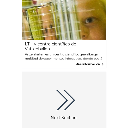
LTH y centro científico de
Vattenhallen
Vattenhallen es un centro científico que alberga
multitud de experimentos interactivos donde podrá
experimentar la ciencia de forma divertida y
Más información
educativa. Asista a una exposición, a un taller o vea
las estrellas en el planetario. Pruebe a disparar
protones, póngase a prueba o rete a un amigo en
DigiWall, construya un cohete con 4DFrame... Una
experiencia plagada de ciencia para todas las
edades.
Next Section