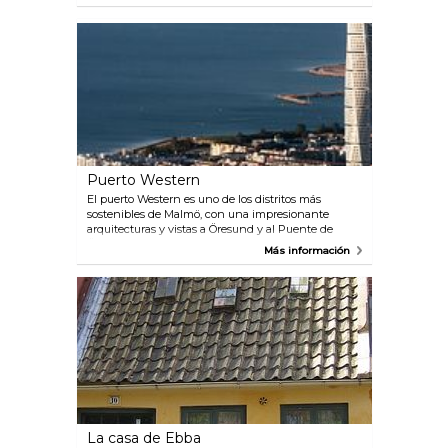
que plantea continuos retos al artista. En 1975, en la
inauguración de Malmö Konsthall, el arquitecto Klas
Anshelm describió su creación como “una pequeña
gran caja de hormigón abierta al parque y a la luz
del cielo”. Visitas guiadas todos los días a las 14:00
horas. Los miércoles también a las 18:30 horas.
Visitas guiadas para niños (edad mínima 5 años),
sábados y domingos a las 13:00 horas. Horario de
apertura: todos los días de 11:00 a 17:00 horas,
miércoles de 11:00 a 21:00 horas. Entrada gratuita.
Librería. Restaurante.
Puerto Western
El puerto Western es uno de los distritos más
sostenibles de Malmö, con una impresionante
arquitecturas y vistas a Öresund y al Puente de
Öresund. Aquí encontrará el espectacular Turning
Más información
Torso de 190 metros de altura y Stapelbäddsparken,
que atrae a aficionados al skate de todo el mundo. El
distrito ofrece bonitos paseos, buenas instalaciones
para el baño, comidas sin prisa en restaurantes, café
y picnics sobre la hierba o diversión y juegos en
actividades de mucha energía. Aquí también
encontrará el puerto deportivo Dockan, con
numerosos atracaderos e instalaciones para barcos
visitantes, a solo diez minutos a pie de la estación
central de Malmö.
La casa de Ebba