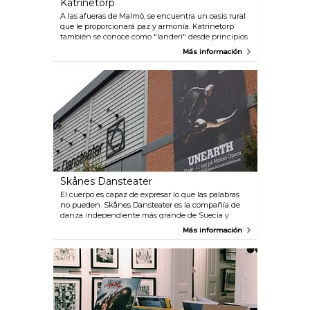
Katrinetorp
A las afueras de Malmö, se encuentra un oasis rural
que le proporcionará paz y armonía. Katrinetorp
también se conoce como "landeri" desde principios
del siglo XIX y, desde sus inicios, se utilizó como casa
Más información
de verano y para albergar grandes recepciones. En
la actualidad, la ciudad de Malmö gestiona su
funcionamiento y se afana sin descanso en recrear
la gloria pasada de esta finca. Mercados,
espectáculos musicales, eventos y exposiciones se
celebran aquí cada año con multitud de asistentes.
La casa Katrinetorp abrió recientemente su nuevo
salón de exposiciones "The Stables", que cuenta
también con una tienda de sofisticados regalos.
Katrinetorp se encuentra a 10 minutos del centro de
Malmö, por lo que la gran ciudad está a solo un tiro
de piedra de este idílico escenario.
Skånes Dansteater
El cuerpo es capaz de expresar lo que las palabras
no pueden. Skånes Dansteater es la compañía de
danza independiente más grande de Suecia y
ofrece increíbles espectáculos de danza en su
Más información
propio escenario del muelle oeste, frente a Malmö,
en la Ópera de Malmö y en las giras que realiza. La
coreografía está a cargo de especialistas suecos e
internacionales. Los bailarines de la Ópera de Malmö
trabajan en colaboración con la orquesta de la
Ópera. El teatro está situado en la vieja zona del
puerto, cerca del mar y de diversos restaurantes.