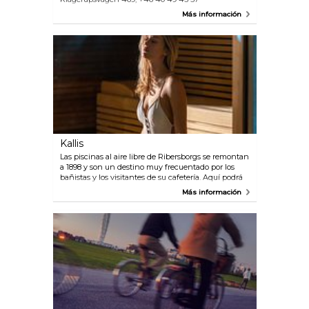
www.kvarnbygk.com Rönnebäck Golfklubb,
Más información
Rönnebäcksv 3, +46 40 54 25 50
www.ronneback.se Sofiedals Golfklubb, Vångav 33,
+46 40 54 22 20 www.sofiedalsgk.se PGA of
Sweden National, Bara, +46 40 63 55 107
www.pgaswedennational.se Falsterbo Golfklubb,
Fyrvägen 34, +46 40 47 00 78 www.falsterbogk.se
Kallis
Las piscinas al aire libre de Ribersborgs se remontan
a 1898 y son un destino muy frecuentado por los
bañistas y los visitantes de su cafetería. Aquí podrá
disfrutar de la sauna y de baños de agua salada
Más información
durante todo el año.