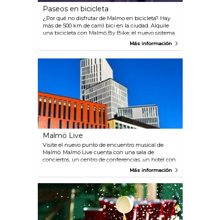
Paseos en bicicleta
¿Por qué no disfrutar de Malmo en bicicleta? Hay
más de 500 km de carril bici en la ciudad. Alquile
una bicicleta con Malmö By Bike, el nuevo sistema
de alquiler de bicicletas en Malmö, con 50
Más información
estaciones distribuidas por toda la ciudad y 500
bicicletas disponibles para alquilar. Puede alquilar
una bicicleta durante 24 o 72 horas
www.malmobybike.se Descargue la aplicación de
Malmö By Bike, en la que encontrará información
sobre cómo encontrar las estaciones y un mapa.
Malmö Live
Visite el nuevo punto de encuentro musical de
Malmö. Malmö Live cuenta con una sala de
conciertos, un centro de conferencias, un hotel con
un bar en la planta 25, así como gran cantidad de
Más información
restaurantes. El vestíbulo, el centro de conferencias,
el hotel y los restaurantes se abrieron en mayo de
2015. La sala de conciertos Malmö Live dispone de
una acústica de primer nivel y orquesta residente, la
Sinfónica de Malmö. Durante el verano de 2015
habrá visitas guiadas.