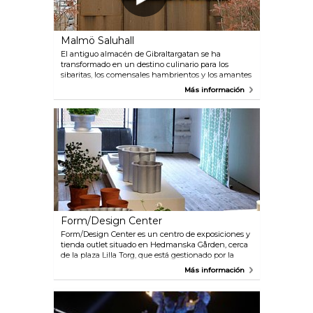
Malmö Saluhall
El antiguo almacén de Gibraltargatan se ha
transformado en un destino culinario para los
sibaritas, los comensales hambrientos y los amantes
de la cocina. Los establecimientos de restauración
Más información
ofrecen almuerzos, cenas y café. Tómese algo en los
restaurantes o compre ingredientes locales para
cocinar en casa. En este particular mercado
encontrará también arreglos florales y obras de
artesanía y diseño escandinavo.
Form/Design Center
Form/Design Center es un centro de exposiciones y
tienda outlet situado en Hedmanska Gården, cerca
de la plaza Lilla Torg, que está gestionado por la
asociación regional Skåne Svensk Form. Aquí
Más información
encontrará lo mejor del diseño escandinavo y
artesanía local en producciones a pequeña escala.