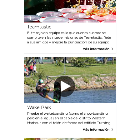
Teamtastic
El trabajo en equipo es lo que cuenta cuando se
compite en las nueve misiones de Teamtastic. Rete
a sus amigos y mejore la puntuación de su equipo
en distintas salas con diferentes desafíos. Podría
Más información
tratarse de un cuestionario musical, de encestar una
pelota de ping-pong en un vaso de cerveza o de un
juego de asociaciones. www.teamtastic.se
Wake Park
Pruebe el wakeboarding (como el snowboarding
pero en el agua) en el cable del distrito Western
Harbour, con el telón de fondo del edificio Turning
Torso. http://www.malmowakepark.se/
Más información