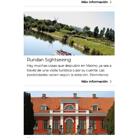
Creado para atender a la creciente y dinámica
Más información
región de Öresund, Malmö Arena es el primer centro
de la región construido para albergar eventos
deportivos internacionales, conciertos, espectáculos
familiares, grandes y pequeñas conferencias, tomar
unos vinos, cenar o picar algo.
Rundan Sightseeing
Hay muchas cosas que descubrir en Malmo, ya sea a
través de una visita turística o por su cuenta. Las
posibilidades varían según la estación. Permítanos
hablarle de las oportunidades que brindan la
Más información
primavera y el verano. Vea Malmö desde el agua con
"Rundan" en los barcos turísticos Strömma y
disfrute de preciosas vistas en los canales de Malmö.
El tour se desarrolla bajo puentes, a través de
parques y con un guía personal que le hablará de
forma amena de la historia, de los edificios y de
diferentes anécdotas de Malmö.