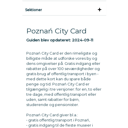
Sektioner
Poznań City Card
Guiden blev opdateret:
2024-09-11
Poznań City Card er den rimeligste og
billigste måde at udforske vores by og
dens omgivelser på. Gratis indgang eller
rabatter på over 100 seværdigheder og
gratis brug af offentlig transport i byen -
med dette kort kan du spare både
penge og tid. Poznań City Card er
tilgængelig i tre versjoner: for en, to eller
tre dage, med offentlig transport eller
uden, samt rabatter for børn,
studerende og pensionister.
Poznań City Card giver bl.a.:
• gratis offentlig transport i Poznań,
• gratis indgang til de fleste museer i