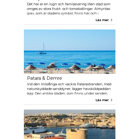
Det här är en lugn och familjevänlig liten stad som
omges av stora frukt- och tomatodlingar. Almyntas
grav, som är stadens symbol, finns här och i
närheten ligger fler lykiska gravar. I saluhallen
Läs mer
finns små fisklokantor där man pekar ut den fisk
man vill äta. Turkiets kanske mest spektakulära
strand Ölüdeniz ligger cirka 25 minuter med buss
från Fethiyes centrum. Åk hit med lokalbuss eller
dolmus.
Patara & Demre
Vid den milslånga och vackra Patarastranden, med
naturskyddade sanddyner, lägger havsköldpaddan
ägg. Den antika staden, som finns under sanden,
håller på att grävas ut. Patara är mest känt som S:t
Läs mer
Nikolaus, det vill säga jultomtens, födelseplats. Man
kan besöka hans grav i Demre. Ta lokalbussen eller
dolmus hit.