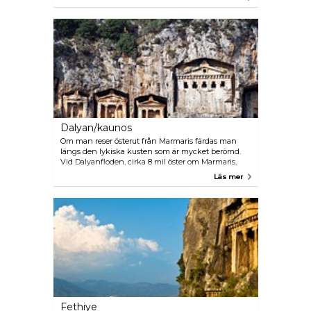
På lördagsmarknaden i Datça säljs livsmedel,
husgeråd, vackra dukar och kläder. För att ta dig hit
kan du ta lokalbussen.
Dalyan/kaunos
Om man reser österut från Marmaris färdas man
längs den lykiska kusten som är mycket berömd.
Vid Dalyanfloden, cirka 8 mil öster om Marmaris,
finns spektakulära klippgravar i Kaunos och en vild
Läs mer
natur. Havssköldpaddan carretta-carretta lägger
sina ägg på stränderna. Flodens slam används till
lerinpackningar och anses mycket hälsosam. Du
kan åka utflyktsbuss eller dolmus för att komma hit.
Fethiye