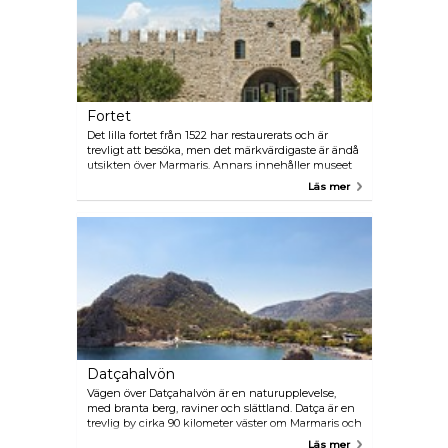
Fortet
Det lilla fortet från 1522 har restaurerats och är
trevligt att besöka, men det märkvärdigaste är ändå
utsikten över Marmaris. Annars innehåller museet
en del antika fragment och rostiga medeltida
Läs mer
kanoner.
Datçahalvön
Vägen över Datçahalvön är en naturupplevelse,
med branta berg, raviner och slättland. Datça är en
trevlig by cirka 90 kilometer väster om Marmaris och
från Körmen norr om Datça går båtar till Bodrum.
Läs mer