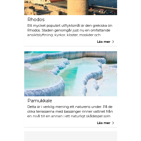
Rhodos
Ett mycket populärt utflyktsmål är den grekiska ön
Rhodos. Staden genomgår just nu en omfattande
ansiktslyftning; kyrkor, kloster, moskéer och
medeltida byggnader återställs i sin forna glans.
Läs mer
Både UNESCO och EU värnar om detta unika
kulturarv eftersom Gamla stan, med sina vindlande
kullerstensgränder, är en av Europas mest
autentiska medeltidsmiljöer. Det finns dagliga
båtförbindelser hit och restiden är cirka 1 timme.
Pamukkale
Detta är i verklig mening ett naturens under. På de
olika terrasserna med bassänger rinner vattnet från
en nivå till en annan i ett naturligt skådespel som
skapats av vita kalkavlagringar. Namnet betyder
Läs mer
”bomullsslottet”. Tyvärr har alltför många besökare
slitit hårt på klippan och numera är flertalet av
bassängerna stängda för allmänheten. Hit går
dagliga utflykter, men man kan också ta