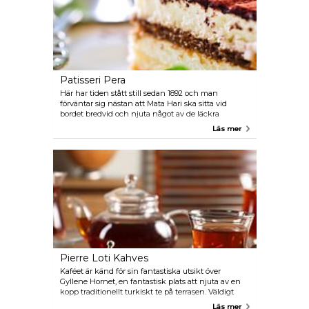
Patisseri Pera
Här har tiden stått still sedan 1892 och man
förväntar sig nästan att Mata Hari ska sitta vid
bordet bredvid och njuta något av de läckra
bakverken. Patisseri Pera finner du inne i Pera
Läs mer
Palace Hotel.
Pierre Loti Kahves
Kaféet är känd för sin fantastiska utsikt över
Gyllene Hornet, en fantastisk plats att njuta av en
kopp traditionellt turkiskt te på terrasen. Väldigt
populärt bland både turkiska familjer och turister.
Läs mer