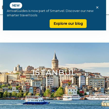
NEW
×
ArrivalGuides is now part of Smartvel. Discover our new
smarter travel tools
Explore our blog
ISTANBUL