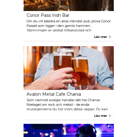
Conor Pass Irish Bar
Om du vill besöka en äkta irländsk pub, prova Conor
Passet som ligger i den gamla hamnen.
Stämningen är väldigt tillbakalutad och
avslappnad, och här serverar man bland annat
Läs mer
Guinness samt många andra öl varianter. Baren är
populär bland 30+ besökare.
Avalon Metal Cafe Chania
Som namnet avslöjar handlar det här Chania-
företaget om rock och metall - de enda
musikgenrerna du hör inom dessa väggar. Du kan
enkelt hitta Avalon Metal Cafe genom att
Läs mer
promenera längs vattnet, västerut till Frika-
fästningen. Detta stället passar dig som tycker om
rock musik och öl i mängder.