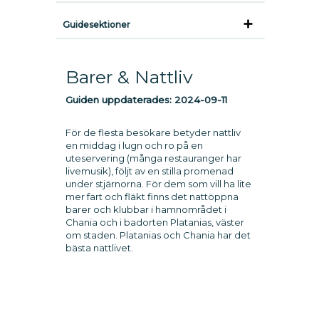
Guidesektioner
Barer & Nattliv
Guiden uppdaterades:
2024-09-11
För de flesta besökare betyder nattliv
en middag i lugn och ro på en
uteservering (många restauranger har
livemusik), följt av en stilla promenad
under stjärnorna. För dem som vill ha lite
mer fart och fläkt finns det nattöppna
barer och klubbar i hamnområdet i
Chania och i badorten Platanias, väster
om staden. Platanias och Chania har det
bästa nattlivet.