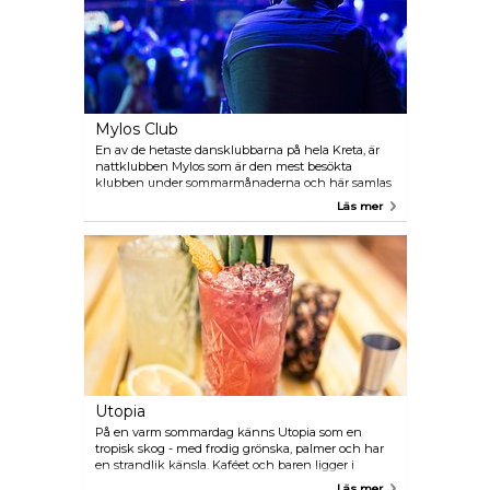
Mylos Club
En av de hetaste dansklubbarna på hela Kreta, är
nattklubben Mylos som är den mest besökta
klubben under sommarmånaderna och här samlas
folkmassor av festsökande turister. Kolla
Läs mer
programmet för att se vilka gäst-DJ's spelar eller
fester som är på gång när du är i stan.
Utopia
På en varm sommardag känns Utopia som en
tropisk skog - med frodig grönska, palmer och har
en strandlik känsla. Kaféet och baren ligger i
Platanias, strax utanför Chania, och är öppet endast
Läs mer