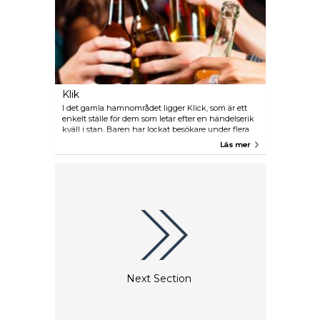
Klik
I det gamla hamnområdet ligger Klick, som är ett
enkelt ställe för dem som letar efter en händelserik
kväll i stan. Baren har lockat besökare under flera
års tid - tack vare den schysta musiken som de
Läs mer
spelar och för den härliga fest stämningen.
Besökarna är ganska internationella och klubben
är inte begränsat till endast skandinaver.
Next Section