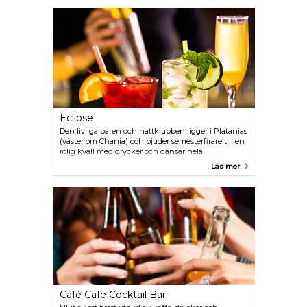
Eclipse
Den livliga baren och nattklubben ligger i Platanias
(väster om Chania) och bjuder semesterfirare till en
rolig kväll med drycker och dansar hela
sommarsäsongen (april-oktober). Stämningen är
Läs mer
ganska avslappnad, vibbarna flyttar sig gradvis från
bar till klubb när kvällen fortskrider.
Café Café Cocktail Bar