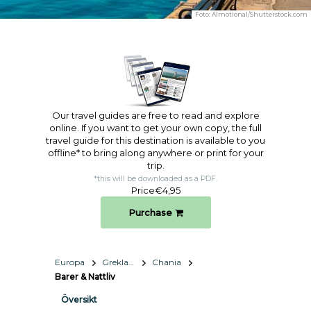
Foto:
Almotional/Shutterstock.com
Our travel guides are free to read and explore
online. If you want to get your own copy, the full
travel guide for this destination is available to you
offline* to bring along anywhere or print for your
trip.​
*this will be downloaded as a PDF.
Price
€4,95
Purchase
Europa
Grekland
Chania
Barer & Nattliv
Översikt