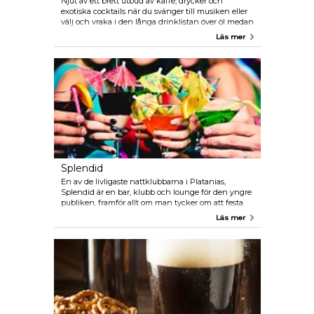
Njut av ett brett utbud av kaffe, drycker och
exotiska cocktails när du svänger till musiken eller
välj och vraka i den långa drinklistan över öl medan
du spelar biljard eller tittar på en match på
Läs mer
projektorns skärmar. Om du känner dig lite
småhungrig finns det många kalla rätter och
hemlagad sötsaker att prova.
Splendid
En av de livligaste nattklubbarna i Platanias,
Splendid är en bar, klubb och lounge för den yngre
publiken, framför allt om man tycker om att festa
till gryningen med dans och goda cocktails. Om du
Läs mer
söker en partyställe, så är det hit du ska komma.