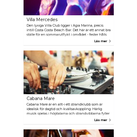
Villa Mercedes
Den lyxiga Villa Club ligger i Agia Marina, precis
intill Costa Costa Beach Bar. Det här är ett annat bra
ställe för en sommarutflykt i området - fester hålls
ofta, så kom hit för att dansa hela natten lång och
Läs mer
drick goda drinkar efter en fantastisk dag ute på
stranden.
Cabana Mare
Cabana Mare är en allt-i ett strandklubb som är
idealisk för dagtid och kvällsavkoppling. Härlig
musik spelas i högtalarna och strandvibbarna fyller
naturligtvis luften, medans gästerna hänger vid
Läs mer
baren eller i och runt den uppfriskande poolen på
hotellet, bara några steg från havet.