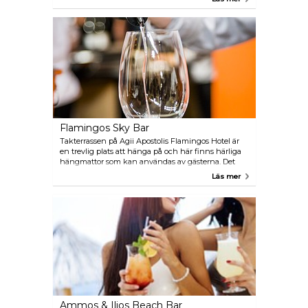
under sommarsäsongen (april till oktober). Här kan
du både dricka drinkar och njuta utav en kopp
kaffe.
Flamingos Sky Bar
Takterrassen på Agii Apostolis Flamingos Hotel är
en trevlig plats att hänga på och här finns härliga
hängmattor som kan användas av gästerna. Det
finns också en bra restaurang på plats, så baren blir
Läs mer
ett bra alternativ för drinkar före och efter
middagen och allt kan njutas i en avkopplande
miljö.
Ammos & Ilios Beach Bar