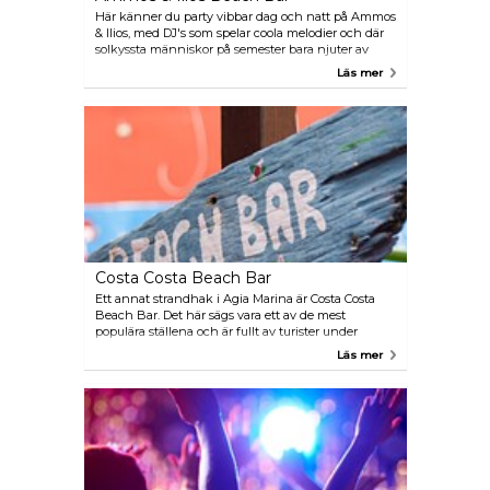
Här känner du party vibbar dag och natt på Ammos
& Ilios, med DJ's som spelar coola melodier och där
solkyssta människor på semester bara njuter av
stranden med en drink i handen. På kvällen
Läs mer
förvandlas platsen till en livlig dansklubb, där fester
hålls hela sommaren.
Costa Costa Beach Bar
Ett annat strandhak i Agia Marina är Costa Costa
Beach Bar. Det här sägs vara ett av de mest
populära ställena och är fullt av turister under
sommarmånaderna. Efter solen gått ner kan du
Läs mer
bege dig till den intilliggande klubben Villa
Mercedes och fortsätta festen.