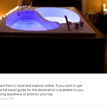
are free to read and explore online. If you want to get
full travel guide for this destination is available to you
long anywhere or print for your trip.​
ded as a PDF.