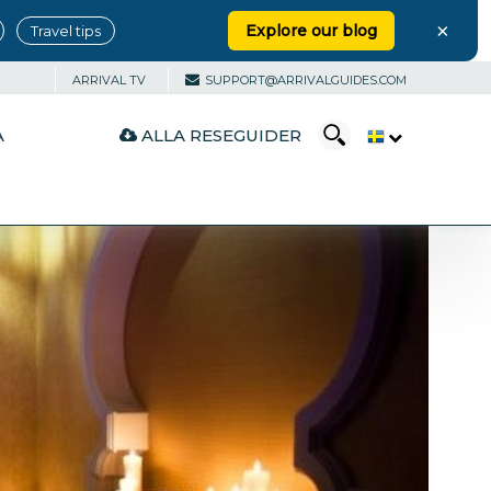
×
Explore our blog
Travel tips
ARRIVAL TV
SUPPORT@ARRIVALGUIDES.COM
ALLA RESEGUIDER
A