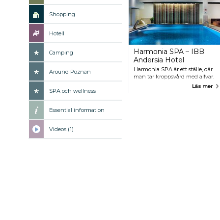
Shopping
Hotell
Harmonia SPA – IBB
Camping
Andersia Hotel
Harmonia SPA är ett ställe, där
Around Poznan
man tar kroppsvård med allvar.
Stället erbjuder en obegränsad
Läs mer
SPA och wellness
entré till Wellness & Pool
avdelning, varma jaccuzier, två
slags bastun eller avslappning
Essential information
på bekväma fåtöljer. Diverse
behandlingar och massager
utförs med skönhetsmedel av
Videos (1)
den högsta kvaliteten.