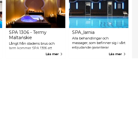
SPA 1306 - Termy
SPA_larnia
Maltańskie
Alla behandlingar och
massager, som befinner sig i vårt
Långt från stadens brus och
erbjudande garanterar
larm kommer SPA 1306 att
avslappning och en känsla av
skänka dig en rolig stund för
Läs mer
Läs mer
lyx från det första ögonblicket. I
din själ och kropp. Sjutton
SPA_larniakcal, omgivet av
professionella rum är förberedda
arkitektonisk enkelhet, kommer
till att ta emot även de mest
du att hitta enastående ro och
krävande kunder. Ritualer,
komfort som är ett resultat av vår
massager och bad med
osedvanliga standard av alla
användning av de nyaste
våra tjänster.
teknologier och skönhetsmedel
av den högsta kvaliteten
kommer att förvandla din
eftermiddag till en avslappnad
stund, och hjälper med att
framhålla din naturliga skönhet.