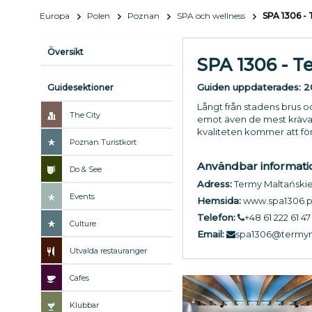
Europa
Polen
Poznan
SPA och wellness
SPA 1306 -
Översikt
SPA 1306 - T
Guiden uppdaterades:
2
Guidesektioner
Långt från stadens brus oc
The City
emot även de mest kräva
kvaliteten kommer att för
Poznan Turistkort
Användbar informati
Do & See
Adress:
Termy Maltańskie,
Events
Hemsida:
www.spa1306.p
Telefon:
+48 61 222 61 47
Culture
Email:
spa1306@termym
Utvalda restauranger
Cafes
Klubbar