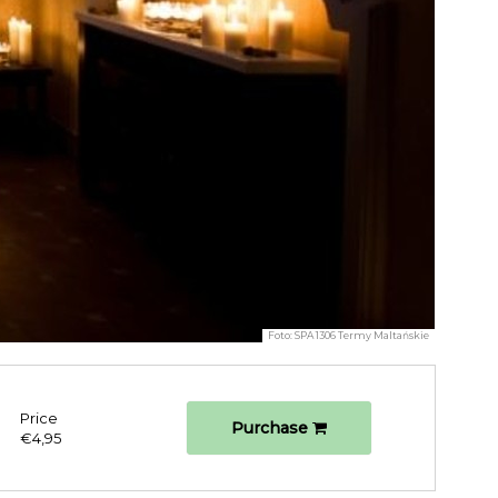
Foto:
SPA 1306 Termy Maltańskie
Price
Purchase
€4,95