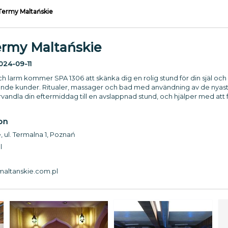
 Termy Maltańskie
ermy Maltańskie
024-09-11
h larm kommer SPA 1306 att skänka dig en rolig stund för din själ och k
nde kunder. Ritualer, massager och bad med användning av de nyas
vandla din eftermiddag till en avslappnad stund, och hjälper med att f
on
 ul. Termalna 1, Poznań
l
altanskie.com.pl