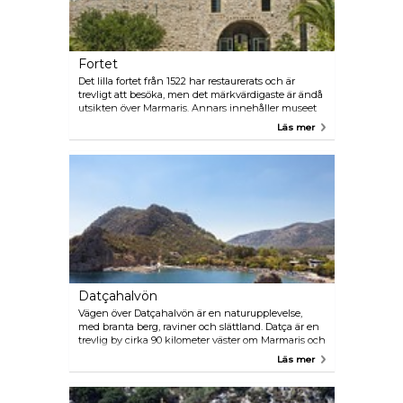
Fortet
Det lilla fortet från 1522 har restaurerats och är
trevligt att besöka, men det märkvärdigaste är ändå
utsikten över Marmaris. Annars innehåller museet
en del antika fragment och rostiga medeltida
Läs mer
kanoner.
Datçahalvön
Vägen över Datçahalvön är en naturupplevelse,
med branta berg, raviner och slättland. Datça är en
trevlig by cirka 90 kilometer väster om Marmaris och
från Körmen norr om Datça går båtar till Bodrum.
Läs mer
På lördagsmarknaden i Datça säljs livsmedel,
husgeråd, vackra dukar och kläder. För att ta dig hit
kan du ta lokalbussen.