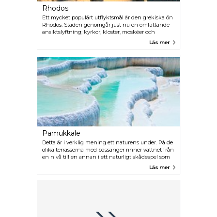
Rhodos
Ett mycket populärt utflyktsmål är den grekiska ön
Rhodos. Staden genomgår just nu en omfattande
ansiktslyftning; kyrkor, kloster, moskéer och
medeltida byggnader återställs i sin forna glans.
Läs mer
Både UNESCO och EU värnar om detta unika
kulturarv eftersom Gamla stan, med sina vindlande
kullerstensgränder, är en av Europas mest
autentiska medeltidsmiljöer. Det finns dagliga
båtförbindelser hit och restiden är cirka 1 timme.
Pamukkale
Detta är i verklig mening ett naturens under. På de
olika terrasserna med bassänger rinner vattnet från
en nivå till en annan i ett naturligt skådespel som
skapats av vita kalkavlagringar. Namnet betyder
Läs mer
”bomullsslottet”. Tyvärr har alltför många besökare
slitit hårt på klippan och numera är flertalet av
bassängerna stängda för allmänheten. Hit går
dagliga utflykter, men man kan också ta
lokalbussen. Restiden är cirka 3,5 timmar.