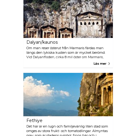
Dalyan/kaunos
Om man reser österut från Marmaris färdas man
längs den lykiska kusten som är mycket berömd.
Vid Dalyanfloden, cirka 8 mil öster om Marmaris,
finns spektakulära klippgravar i Kaunos och en vild
Läs mer
natur. Havssköldpaddan carretta-carretta lägger
sina ägg på stränderna. Flodens slam används till
lerinpackningar och anses mycket hälsosam. Du
kan åka utflyktsbuss eller dolmus för att komma hit.
Fethiye
Det här är en lugn och familjevänlig liten stad som
omges av stora frukt- och tomatodlingar. Almyntas
grav, som är stadens symbol, finns här och i