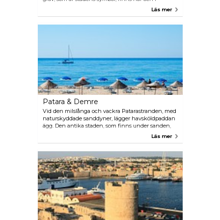
närheten ligger fler lykiska gravar. I saluhallen
Läs mer
finns små fisklokantor där man pekar ut den fisk
man vill äta. Turkiets kanske mest spektakulära
strand Ölüdeniz ligger cirka 25 minuter med buss
från Fethiyes centrum. Åk hit med lokalbuss eller
dolmus.
Patara & Demre
Vid den milslånga och vackra Patarastranden, med
naturskyddade sanddyner, lägger havsköldpaddan
ägg. Den antika staden, som finns under sanden,
håller på att grävas ut. Patara är mest känt som S:t
Läs mer
Nikolaus, det vill säga jultomtens, födelseplats. Man
kan besöka hans grav i Demre. Ta lokalbussen eller
dolmus hit.