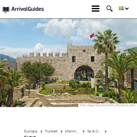
Foto:
Aygul Sarvarova/Shutterstock.com
Europa
Turkiet
Marmaris
Se & Göra