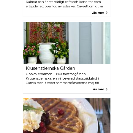
Kalmar och är ett härligt café och konditori som
erbjuder ett överflöd av sötsaker. Oavsett om du är
på humör för kakor, bakverk eller andra konfekt,
Läs mer
finns det ett varierat urval för att tillfredsställa din
söta tand. För dem som söker en lätt lunch serverar
Konditori Fiesta också smörgåsar, pajer och sallader.
Krusenstiernska Gården
Upplev charmen i 1800-talsträdgården
Krusenstiernska, en välbevarad stadsträdgård i
Gamla stan. Under sommarmånaderna maj till
september erbjuder trädgårdscaféet en härlig
Läs mer
tillflyktsort som serverar hembakade bakverk och
kaffe i lummiga och mysiga omgivningar.