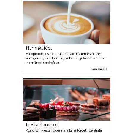
njut av den svenska traditionen med ”fika” med
hembakade kakor, pajer och kaffe i denna
förtrollande miljö.
Hamnkaféet
Ett opretentiöst och rustikt café i Kalmars hamn
som ger dig en charmig plats att njuta av fika med
en mängd smörgåsar.
Läs mer
Fiesta Konditori
Konditori Fiesta ligger nära Larmtorget i centrala