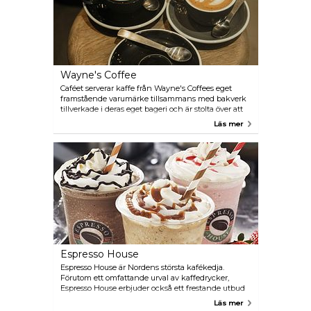
Wayne's Coffee
Caféet serverar kaffe från Wayne's Coffees eget
framstående varumärke tillsammans med bakverk
tillverkade i deras eget bageri och är stolta över att
erbjuda mat gjord av de finaste naturliga råvarorna.
Läs mer
Oavsett om du är på humör för ett snabbt och
hälsosamt mellanmål, en lugn kaffenjutning eller
en rejäl och utsökt lunch, Wayne's Coffee lovar en
kulinarisk resa definierad av kvalitet och
tillfredsställelse.
Espresso House
Espresso House är Nordens största kafékedja.
Förutom ett omfattande urval av kaffedrycker,
Espresso House erbjuder också ett frestande utbud
av bakverk, wraps, och smörgåsar.
Läs mer