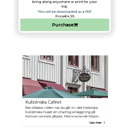
bring along anywhere or print for your
trip.​
*this will be downloaded as a PDF.
Price
€4,95
Purchase
Kullzénska Caféet
Res tillbaka i tiden när du går in i det historiska
Kullzénska huset, en charmig anläggning på
Kalmars centrala gågata. Med knarrande trägolv,
kakelugnar och inramade porträtt påminner
Läs mer
atmosfären om en svunnen tid. Välj ett bord i en av
de åtta matsalarna eller utomhusområdena, och