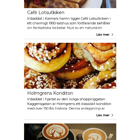
Café Lotsutkiken
Inbäddat i Kalmars hamn ligger Café Lotsutkiken i
ett charmigt 1900-talshus som fortfarande behåller
sin fantastiska lockelse. Njut av en naturskön
kaffepaus vid havet, där du kan njuta av en mängd
Läs mer
olika erbjudanden, inklusive smörgåsar, skålar, och
härliga belgiska våfflor.
Holmgrens Konditori
Inbäddat i hjärtat av den livliga shoppinggatan
Kaggensgatan är Holmgrens ett klassiskt konditori
med över 150 års historia. Denna anläggning är
känd för sitt omfattande utbud av bakverk, kakor,
Läs mer
och smörgåsar.