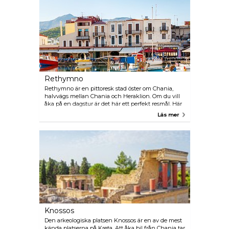
Rethymno
Rethymno är en pittoresk stad öster om Chania,
halvvägs mellan Chania och Heraklion. Om du vill
åka på en dagstur är det här ett perfekt resmål. Här
kan du njuta av stranden, gå vilse i Gamla stan eller
Läs mer
ta ett glas vin i den natursköna hamnen. Du kan
också njuta utav en god måltid i den folkrymda
staden.
Knossos
Den arkeologiska platsen Knossos är en av de mest
kända platserna på Kreta. Att åka bil från Chania tar