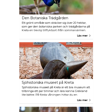
Den Botaniska Trädgården
Ett grönt område som sträcker sig över 20 hektar,
som ger den botaniska parken och trädgårdarna på
Kreta en trevlig tillflyktsort ifrån sommarvärmen.
Området är övervuxet av flera arter av örter,
Läs mer
blommor, medicinalväxter och fruktträd från hela
världen. Parkerna är också hem för färgglada
påfåglar och andra djur. Naturen och färgerna är en
underbar upplevelse för hela familjen och är värt ett
besök.
Sjöhistoriska museet på Kreta
Sjöhistoriska museet på Kreta är ett bra museum att
tillbringa ett par timmar och lära känna Grekland
lite bättre. På första våningen hittar du en
intressant film om historien om Kreta. Detta är ett
Läs mer
perfekt ställe att ta med familjen på, och när du väl
är här, njut av den fina utsikten över hamnen och
fyren.