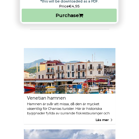
*this will be downloaded as a PDF.
Price
€4,95
Purchase
Venetian hamnen
Hamnen är svår att missa, då den är mycket
väsentlig för Chanias turister. Här är historiska
byggnader fyllda av surrande fiskrestauranger och
kaféer, och en promenad nära havet tar dig med på
Läs mer
en resa genom tiden - vissa delar av befästningarna
går tillbaka ända till 15-talet.