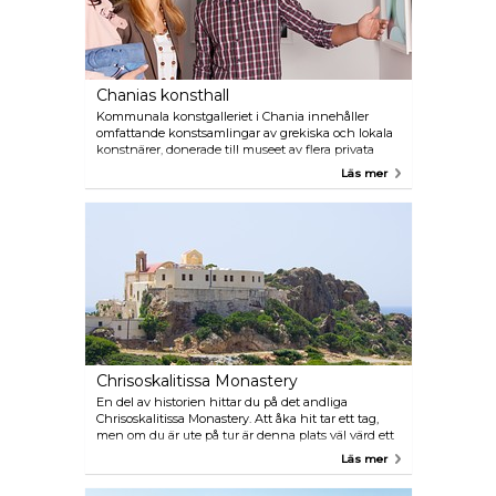
Chanias konsthall
Kommunala konstgalleriet i Chania innehåller
omfattande konstsamlingar av grekiska och lokala
konstnärer, donerade till museet av flera privata
samlare och enskilda konstnärer under de senaste
Läs mer
decennierna. En mängd modern konst visas här,
och evenemang hålls ofta.
Chrisoskalitissa Monastery
En del av historien hittar du på det andliga
Chrisoskalitissa Monastery. Att åka hit tar ett tag,
men om du är ute på tur är denna plats väl värd ett
besök. Du finner klostret på västra sidan av Kreta.
Läs mer
Härifrån är utsikten fantastisk och är definitivt en
plats man inte får missa.