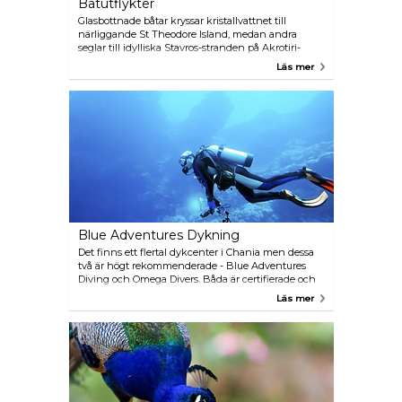
Båtutflykter
Glasbottnade båtar kryssar kristallvattnet till
närliggande St Theodore Island, medan andra
seglar till idylliska Stavros-stranden på Akrotiri-
halvön. Kolla runt innan du väljer ett visst företag,
Läs mer
eftersom priser och rutter kan variera. Njut utav
utsikten, solen och båtlivet ihop med vänner eller
familj.
Blue Adventures Dykning
Det finns ett flertal dykcenter i Chania men dessa
två är högt rekommenderade - Blue Adventures
Diving och Omega Divers. Båda är certifierade och
har gott rykte i branschen. Dykning sessioner utförs
Läs mer
under professionell övervakning, och entusiaster av
någon som helst kunskapsnivå är välkomna att gå
med. Omega Divers +30 2 825 031 412
www.omegadivers.com info@omegadivers.com
Blue Adventures Diving: +30 2 821 040 608
www.blueadventures.gr