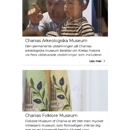
Chanias Arkeologiska Museum
Den permanenta utställningen på Chanias
arkeologiska museum berättar om Kretas historia
via flera välbevarade utställningar, som inkluderar
mosaik, smycken, mynt, skulpturer och andra
Läs mer
artefakter. Själva byggnaden har fungerat som
fängelse-, bio- och ammunitionslager vid olika
tidpunkter.
Chanias Folklore Museum
Folklore Museum of Chania är ett litet men mycket
intressant museum, som förmodligen inte tar dig
mer än en timme att besöka. Museet visar