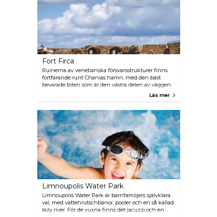
Fort Firca
Ruinerna av venetianska försvarsstrukturer finns
fortfarande runt Chanias hamn, med den bäst
bevarade biten som är den västra delen av väggen.
Njut av den vackra havsutsikten från venetianska
Läs mer
fortets fridfulla ruiner. Det intressanta
sjöfartsmuseet, alldeles bredvid, berättar Chanias
maritima historia. På den här platsen restes
Greklands flagga för första gången.
Limnoupolis Water Park
Limnoupolis Water Park är barnfamiljers självklara
val, med vattenrutschbanor, pooler och en så kallad
lazy river. För de vuxna finns det jacuzzi och en