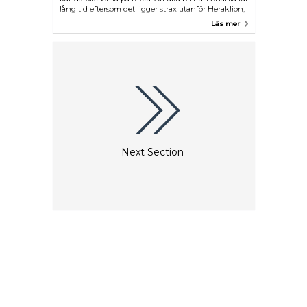
lång tid eftersom det ligger strax utanför Heraklion,
men det finns många researrangörer som
Läs mer
organiserar turer här. Knossos påstås vara den äldsta
staden i Europa.
Next Section