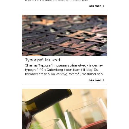
kretensiska konstverk och broderier, målningar,
Läs mer
hantverk och olika traditionella objekt som finns i
många ö-hem.
Typografi Museet
Chanias Typografi museum spårar utvecklingen av
typografi från Gutenberg-tiden fram till idag. Du
kommer att se olika verktyg, föremål, maskiner och
utskrifter som har använts under hela
Läs mer
moderniseringen. Föreläsningar och avläsningar
hålls ibland.