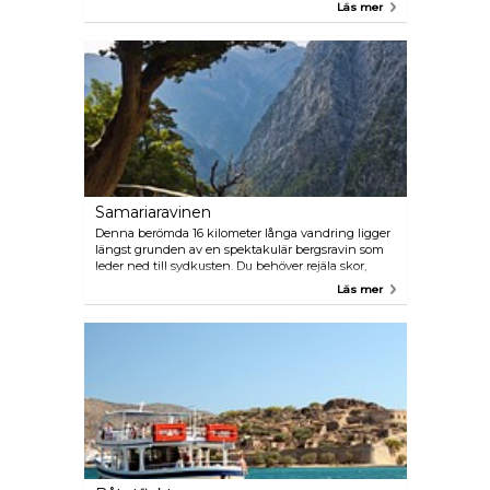
poolbar. Butiker och matställen gör Limnoupolis
Läs mer
Water Park till ett komplett utflyktsmål.
Samariaravinen
Denna berömda 16 kilometer långa vandring ligger
längst grunden av en spektakulär bergsravin som
leder ned till sydkusten. Du behöver rejäla skor,
vatten och en hatt som skyddar dig mot solen. En
Läs mer
god idé är att sova en natt i närheten och ta bussen
tillbaka till Chania dagen efter.