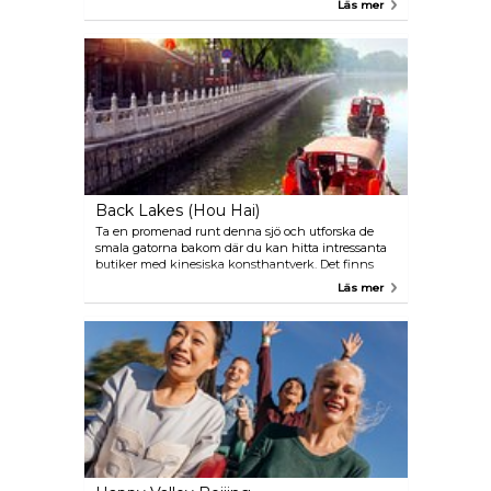
Läs mer
buddhistiska statyerna som är helt fantastiska.
Back Lakes (Hou Hai)
Ta en promenad runt denna sjö och utforska de
smala gatorna bakom där du kan hitta intressanta
butiker med kinesiska konsthantverk. Det finns
gott om restauranger i området där du kan njuta av
Läs mer
en middag i en avkopplande miljö. Du kan också
hyra en båt eller cykel och utforska Back Lakes på
ett roligt sätt.