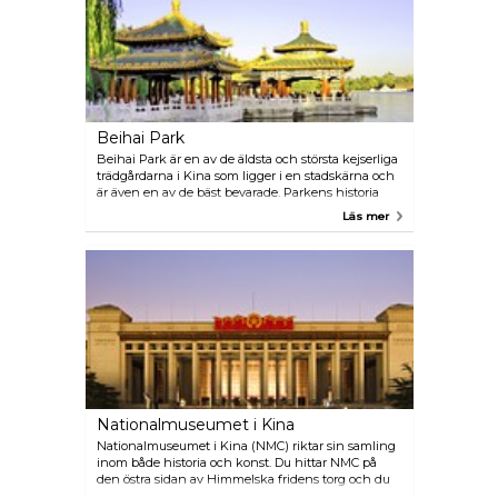
Beihai Park
Beihai Park är en av de äldsta och största kejserliga
trädgårdarna i Kina som ligger i en stadskärna och
är även en av de bäst bevarade. Parkens historia
sträcker sig över 1 000 år och ligger precis bakom
Läs mer
den Förbjudna Staden och kan beskrivas som en
trevlig och lugn park med en avkopplande
atmosfär.
Nationalmuseumet i Kina
Nationalmuseumet i Kina (NMC) riktar sin samling
inom både historia och konst. Du hittar NMC på
den östra sidan av Himmelska fridens torg och du
kan lätt tillbringa en hel dag här. Missa inte de