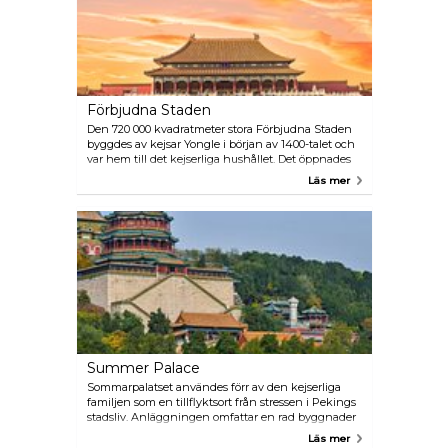
Pekings gamla innerstad och förorterna åt.
Förbjudna Staden
Den 720 000 kvadratmeter stora Förbjudna Staden
byggdes av kejsar Yongle i början av 1400-talet och
var hem till det kejserliga hushållet. Det öppnades
för allmänheten år 1949 och det välbevarade
Läs mer
området har mer än 800 byggnader och 9 999 rum.
"Hallen av suverän harmoni" användes för att fira
den kinesiska kejsarens födelsedag och är vackert
dekorerad med tusentals drakar. "Palatset för
himmelsk renhet" fungerade som kejsarens
boende och har flera sovrum.
Summer Palace
Sommarpalatset användes förr av den kejserliga
familjen som en tillflyktsort från stressen i Pekings
stadsliv. Anläggningen omfattar en rad byggnader
och trädgårdar inklusive "Hallen av välvilja och
Läs mer
livslängd", liksom det fantastiska "Doftande