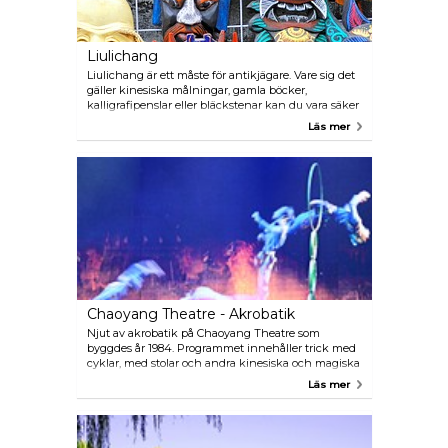
Liulichang
Liulichang är ett måste för antikjägare. Vare sig det
gäller kinesiska målningar, gamla böcker,
kalligrafipenslar eller bläckstenar kan du vara säker
på att hitta det på Liulichanggatan, en favorit bland
Läs mer
kalligrafer och akademiker. Den 750 meter långa
gatan expanderades i slutet av 1980-talet och på
gamla dagar har den restaurerats.
Chaoyang Theatre - Akrobatik
Njut av akrobatik på Chaoyang Theatre som
byggdes år 1984. Programmet innehåller trick med
cyklar, med stolar och andra kinesiska och magiska
knep. Showen varar en timme och är mycket
Läs mer
uppskattad bland turister.