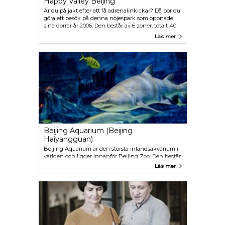
Happy Valley Beijing
Är du på jakt efter att få adrenalinkickar? Då bör du
göra ett besök på denna nöjespark som öppnade
sina dörrar år 2006. Den består av 6 zoner, totalt 40
åkattraktioner, en IMAX teater och ett
Läs mer
shoppingcentrum. Är en mycket populär nöjespark
bland turister och lokalbefolkningen så det kan bli
trångt på helgerna.
Beijing Aquarium (Beijing
Haiyangguan)
Beijing Aquarium är den största inlandsakvarium i
världen och ligger innanför Beijing Zoo. Den består
av sju hallar med 1000:tals marina arter. Här
Läs mer
presenterar man även utrotningshotade varelser
och dessutom visar man shower med bedårande
djur så som delfiner och sälar. En rolig attraktion för
både vuxna och barn.