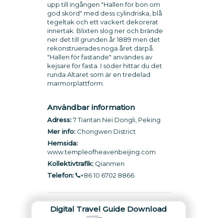
upp till ingången "Hallen för bön om
god skörd" med dess cylindriska, blå
tegeltak och ett vackert dekorerat
innertak. Blixten slog ner och brände
ner det till grunden år 1889 men det
rekonstruerades noga året därpå.
"Hallen för fastande" användes av
kejsare för fasta. I söder hittar du det
runda Altaret som är en tredelad
marmorplattform.
Användbar information
Adress:
7 Tiantan Nei Dongli, Peking
Mer info:
Chongwen District
Hemsida:
www.templeofheavenbeijing.com
Kollektivtrafik:
Qianmen
Telefon:
+86 10 6702 8866
Digital Travel Guide Download