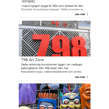
Temple)
Ursprungligen byggt år 1694 som bostad för den
framtida Yongzheng-kejsaren. Detta komplex av
vackert designade byggnader förvandlades till ett
Läs mer
tibetansk-buddhistiskt tempel i mitten av 1700-talet.
Falun Dian, templets undervisningssal och aula, har
en stor bronsstaty av Tsongkapa, grundaren av den
buddhistiska Yellow Hat-sekten.
798 Art Zone
Detta välkända konstcenter ligger i en nedlagd
betongfabrik från 1950-talet. Den har
fotoutställningar, videoinstallationer och andra
konstteman.
Läs mer