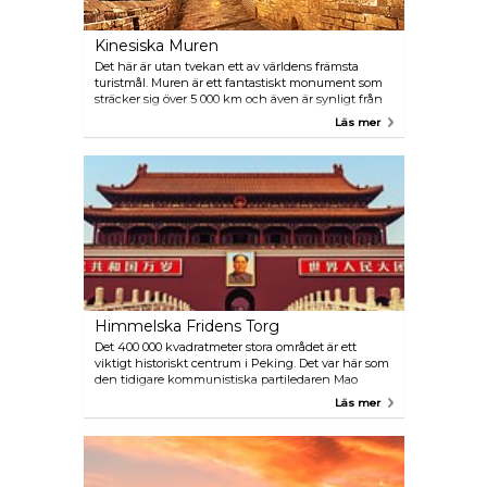
Kinesiska Muren
Det här är utan tvekan ett av världens främsta
turistmål. Muren är ett fantastiskt monument som
sträcker sig över 5 000 km och även är synligt från
rymden. Den lämpligaste platsen för att se muren är
Läs mer
från Badaling i Yanqing län, beläget cirka 70
kilometer från den kinesiska huvudstaden. Ta en
av turistbussarna som avgår från Qianmen station
eller buss 919 som avgår från Deshengmen station.
Andra sevärdheter öppna för turister för att utforska
muren är Mutianyu, Huanghuacheng, Simatai och
Jinshanling.
Himmelska Fridens Torg
Det 400 000 kvadratmeter stora området är ett
viktigt historiskt centrum i Peking. Det var här som
den tidigare kommunistiska partiledaren Mao
Zedong förklarade grundandet av Folkrepubliken
Läs mer
Kina den 1 oktober år 1949. Idag kommer tusentals
besökare hit varje år för att se Maos kvarlevor i
mausoleet. Besöka The Great Hall of the People som
hyser landets nationella folkkongress och beundra
1400-tals Qianmen City Gate som en gång delade