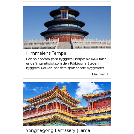
Buddha-tornet" som erbjuder fantastisk utsikt över
Kunming-sjön.
Himmelens Tempel
Denna enorma park byggdes i början av 1400-talet
ungefär samtidigt som den Förbjudna Staden
byggdes. Parken har flera spännande byggnader. I
den norra delen av parken leder en stenhuggen
Läs mer
trappa upp till ingången "Hallen för bön om god
skörd" med dess cylindriska, blå tegeltak och ett
vackert dekorerat innertak. Blixten slog ner och
brände ner det till grunden år 1889 men det
rekonstruerades noga året därpå. "Hallen för
fastande" användes av kejsare för fasta. I söder
hittar du det runda Altaret som är en tredelad
marmorplattform.
Yonghegong Lamasery (Lama