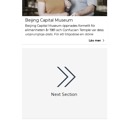
Beijing Capital Museum
Beijing Capital Museum öppnades formellt för
allmänheten år 1981 och Confucian Temple var dess
ursprungliga plats. För att tillgodose en större
samling byggde man ett nytt museum i december
Läs mer
2001. Det finns totalt 5 622 kulturlämningar här som
porslin, kalligrafi, målningar, mynt och
buddhistiska statyer.
Next Section