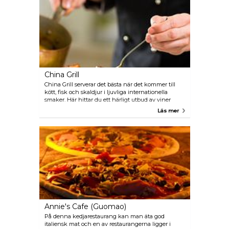
China Grill
China Grill serverar det bästa när det kommer till
kött, fisk och skaldjur i ljuvliga internationella
smaker. Här hittar du ett härligt utbud av viner
medan du njuter av en 360 graders utsikt över
Läs mer
Peking. Restaurangen finns inne i hotellet Park
Hyatt Beijing.
Annie's Cafe (Guomao)
På denna kedjarestaurang kan man äta god
italiensk mat och en av restaurangerna ligger i