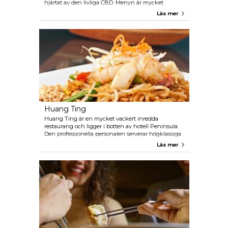
hjärtat av den livliga CBD. Menyn är mycket
varierande, från klassiska italienska rätter såsom
Läs mer
pasta och risotto till soppor, sallader, skaldjur och
kött. Dessutom kan barnen göra sina egna
minipizzor. Restaurangen är öppet för både lunch
och middag och serverar mat för rimliga priser.
Huang Ting
Huang Ting är en mycket vackert inredda
restaurang och ligger i botten av hotell Peninsula.
Den professionella personalen serverar högklassiga
Kantonesiska maträtter som dim sum (små
Läs mer
asiatiska degknyten) och andra klassiska regionala
rätter såsom Szechuan chili räkor och den berömda
Peking ankan. Priset är lite högre än de andra
restaurangerna i området men väl värt pengarna.