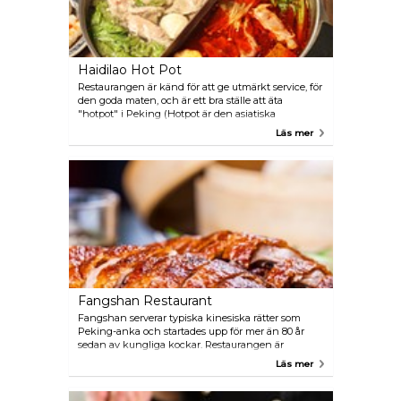
Haidilao Hot Pot
Restaurangen är känd för att ge utmärkt service, för
den goda maten, och är ett bra ställe att äta
"hotpot" i Peking (Hotpot är den asiatiska
motsvarigheten till den europeiska fonduen).
Läs mer
Atmosfären kan beskrivas som levande och varm.
Här kan man välja flera olika sorter av kött, fisk och
grönsaker. En mycket populär restaurang så det
kan bli fullsatt.
Fangshan Restaurant
Fangshan serverar typiska kinesiska rätter som
Peking-anka och startades upp för mer än 80 år
sedan av kungliga kockar. Restaurangen är
belägen i en grann herrgård vid sidan av sjön
Läs mer
Beihai.