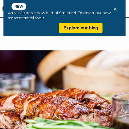
NEW
×
ArrivalGuides is now part of Smartvel. Discover our new
smarter travel tools
Explore our blog