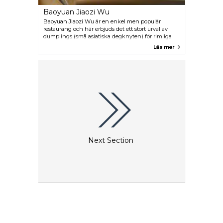
Baoyuan Jiaozi Wu
Baoyuan Jiaozi Wu är en enkel men populär
restaurang och här erbjuds det ett stort urval av
dumplings (små asiatiska degknyten) för rimliga
priser. På menyn hittar du även andra läckra
Läs mer
klassiska rätter. Det kan dock oftast vara fullsatt här
men väntetiden är oftast ganska kort.
Next Section