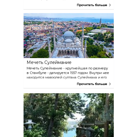
понаблюдать за местными рыбаками за ловлей
Прочитать больше
рыбы. Есть здесь и множество ресторанчиков,
предлагающих традиционные рыбные
бутерброды. Эта пристань - сердце старого
города.
Мечеть Сулеймание
Мечеть Сулеймание - крупнейшая по размеру
в Стамбуле - датируется 1557 годом. Внутри нее
находится мавзолей султана Сулеймана и его
жены Роксоланы. Знаменитый османский
Прочитать больше
архитектор Синан, построивший множество
Стамбульских мечетей в 16 веке, также
похоронен рядом с Сулеймание.