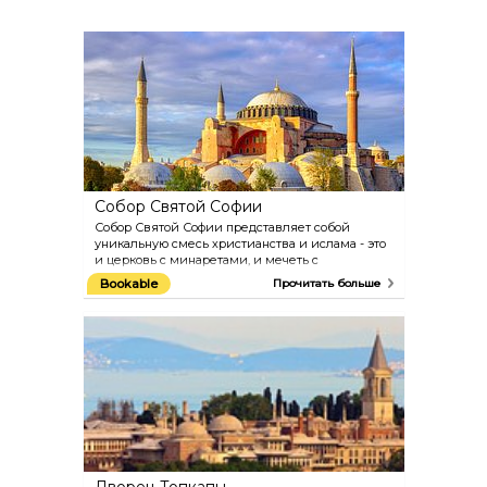
Собор Святой Софии
Собор Святой Софии представляет собой
уникальную смесь христианства и ислама - это
и церковь с минаретами, и мечеть с
изображениями Девы Марии. Само здание -
Bookable
Прочитать больше
одно из чудес мировой архитектуры,
превзойденное только тысячу лет спустя
храмом Святого Петра в 16-м веке.