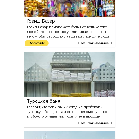
Гранд-Базар
Гранд-Базар привлекает большое количество
людей, которое только увеличивается в часы
пик. Чтобы свободно оглядеться, придите сюда
рано утром, и, за чашечкой кофе, понаблюдайте
Bookable
Прочитать больше
за тем, как базар медленно оживает. В продаже
есть практически все - ковры, золото, ткани,
специи, и многое другое. Базар - это целый мир,
в котором легко, но приятно затеряться.
Турецкая баня
Говорят, что если вы никогда не пробовали
турецкую баню, то вам еще неведомо чувство
глубокого очищения. Посетитель проходит
через несколько парных и, под конец,
Прочитать больше
приглашается к массажному столу. Мужчины и
женщины парятся отдельно (для туристов в
определенные часы могут делаться