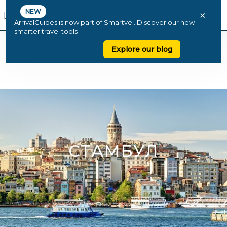
NEW
×
ArrivalGuides is now part of Smartvel. Discover our new
smarter travel tools
Explore our blog
СТАМБУЛ