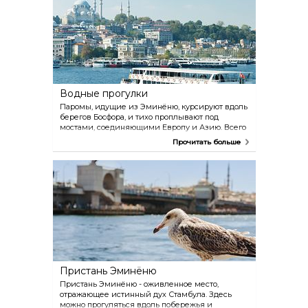
исключения). Одна из турецких бань,
Çemberlitas Hamam, расположена недалеко от
Гранд-Базара. Это самый старый хамам в городе,
спроектированный известным османским
архитектором Синаном.
Водные прогулки
Паромы, идущие из Эминёню, курсируют вдоль
берегов Босфора, и тихо проплывают под
мостами, соединяющими Европу и Азию. Всего
в часе по воде на одном из них находится
Прочитать больше
уютная рыбацкая деревушка Анадолукаваги, в
которой есть несколько хороших ресторанчиков.
Seabus, отправляющийся от пристани Кабаташ у
дворца Долмабахче, курсирует до крупнейшего
из Принцевых островов. Другие острова
архипелага можно посетить на обыкновенном
рейсовом пароме из Эминёню.
Пристань Эминёню
Пристань Эминёню - оживленное место,
отражающее истинный дух Стамбула. Здесь
можно прогуляться вдоль побережья и