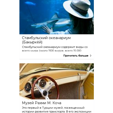
Стамбульский океанариум
(Бакыркёй)
Стамбульский океанариум содержит виды со
всего мира (около 1500 видов, всего 15 000
животных). Интересно здесь будет как
Прочитать больше
взрослым, так и детям. На территории
океанариума есть кафе.
Музей Рахми М. Коча
Это первый в Турции музей, посвященный
истории развития транспорта. В его экспозиции