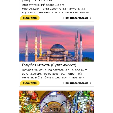
Дворец Топкапы
Этот султанский дворец, с его
многочисленными двориками и ажурными
воротами, навевает посетителям ностальгию о
далеком прошлом. На его территории
Bookable
Прочитать больше
находится несколько музеев, самые
интересные из которых - Сокровищница, в
которой хранятся знаменитый кинжал Топкапы
и алмаз Спунмейкера, и гарем, в котором жили
жены и дети султана (посещение обоих не
включено в стоимость билета во дворец).
Голубая мечеть (Султанахмет)
Голубая мечеть была построена в начале 16-го
века, и до сих пор остается единственной
мечетью в Стамбуле с шестью минаретами.
Здание получило свое название из-за 20 000
Bookable
Прочитать больше
синих плиток Изник, использованных при его
строительстве.