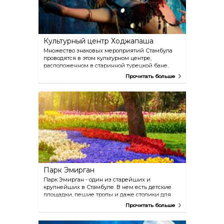
Культурный центр Ходжапаша
Множество знаковых мероприятий Стамбула
проводятся в этом культурном центре,
расположенном в старинной турецкой бане,
насчитывающей около пятисот лет. Центр
Прочитать больше
состоит из двух частей: фойе с экспозицией и
зона для проведения мероприятий. Шоу,
проводимые здесь, включают в себя
традиционные танцевально-музыкальные
представления.
Парк Эмирган
Парк Эмирган - один из старейших и
крупнейших в Стамбуле. В нем есть детские
площадки, пешие тропы и даже столики для
пикника. В апреле здесь проводится фестиваль
Прочитать больше
тюльпанов - во время него, парк утопает в этих
красочных цветах.