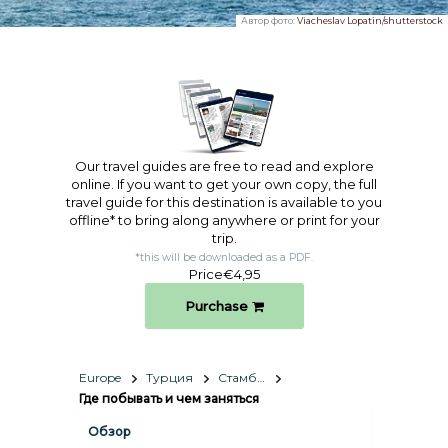
Автор фото:
Viacheslav Lopatin/shutterstock
Our travel guides are free to read and explore
online. If you want to get your own copy, the full
travel guide for this destination is available to you
offline* to bring along anywhere or print for your
trip.​
*this will be downloaded as a PDF.
Price
€4,95
Purchase
Europe
Турция
Стамбул
Где побывать и чем заняться
Обзор