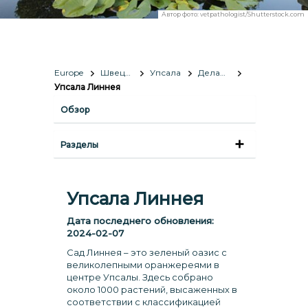
Автор фото:
vetpathologist/Shutterstock.com
Europe
Швеция
Упсала
Делайте И Смотрите
Упсала Линнея
Обзор
Разделы
Упсала Линнея
Дата последнего обновления:
2024-02-07
Сад Линнея – это зеленый оазис с
великолепными оранжереями в
центре Упсалы. Здесь собрано
около 1000 растений, высаженных в
соответствии с классификацией