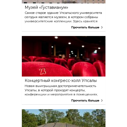
Музей «Густавианум»
Самое старое здание Упсальского университета
сегодня является музеем, в котором собраны
университетские коллекции. Здесь хранятся
мумии, античные монеты, а также артефакты
Прочитать больше
времен викингов и оборудование Линнея,
Рудбека и Цельсия. В этом же здании
находится причудливо декорированная
кунсткамера и анатомический театр.
Концертный конгресс-холл Упсалы
Новая выигрышная достопримечательность
Упсалы, в которой проходят концерты,
конференции и мероприятия в помещениях,
которые сами говорят за себя. Перед концертом
Прочитать больше
можно выпить бокал вина и перекусить,
одновременно наслаждаясь потрясающим
видом. В расположенном на первом этаже
ресторане очень вкусные ланчи. Ресторан
открыт во время концертов. Здание стоит
осмотреть.