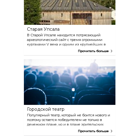
Старая Упсала
В Старой Упсале находится потрясающий
археологический сайт с тремя огромными
курганами V века и одним из крупнейших в
Скандинавии захоронений. Рассказываются
Прочитать больше
легенды о золотом капище, языческом культе,
жертвоприношениях. Здесь находится Музей
Старой Упсалы, музей под открытым небом
Disagården и ресторан Odinsborg.
Городской театр
Популярный театр, который не боится нового и
поэтому остается победителем не только в
денежном плане, но и в плане зрительских
симпатий. Интересные и разножанровые
Прочитать больше
представления, начиная от современного
народного театра и комедий до новых и смелых