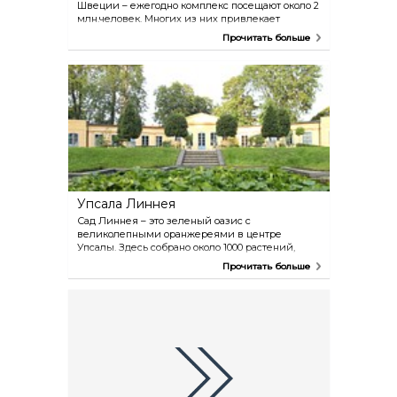
Швеции – ежегодно комплекс посещают около 2
млн.человек. Многих из них привлекает
аквапарк, помимо которого здесь имеются
Прочитать больше
спортивные залы, бассейн, джакузи,
тренажерный зал, ресторан и летний бассейн.
К спортивному комплексу прилегает кемпинг с
коттеджами.
Упсала Линнея
Сад Линнея – это зеленый оазис с
великолепными оранжереями в центре
Упсалы. Здесь собрано около 1000 растений,
высаженных в соответствии с классификацией
Прочитать больше
Линнея. Прогуляйтесь среди растений,
полюбуйтесь на буйство цветов за чашечкой
кофе или ланчем в ресторане или кафе. В саду
также сохранился домик Линнея, который
сегодня является музеем. В музее вам
расскажут о «короле цветов» и его эпохе.