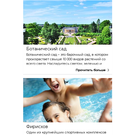
толкований классики. Помимо собственных
постановок в театре также проходят гастроли
танцевальных и исполнительских коллективов.
Каждый год проходит фестиваль сценического
искусства. Один из гвоздей культурной
программы Упсалы и ее гордость.
Ботанический сад
Ботанический сад – это барочный сад, в котором
произрастает свыше 10 000 видов растений со
всего света. Насладитесь светом, зеленью и
тишиной в тропической теплице, осмотрите
Прочитать больше
впечталяющие помещения оранжереи или
просто прогуляйтесь по саду. Работает летнее
кафе. Программа выставок, концертов, курсов и
мероприятий для детей. Вход свободный.
Фирисхов
Один из крупнейших спортивных комплексов