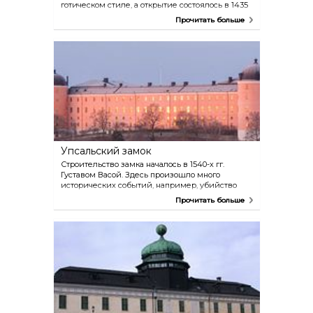
готическом стиле, а открытие состоялось в 1435
г. В соборе захоронены многие короли, а также
Прочитать больше
известные ученые, например, Густав Васа и
Карл фон Линней. В сокровищнице среди
прочих вещей хранится меч Густава Васы, рака
с мощами Святого Эрика и золотая чаша
королевы Кристины. В соборе также проходят
концерты и выставки. Можно выпить кофе в
уютном кафе Katedralcaféet и сделать покупки в
сувенирном киоске. Собор открыт ежедневно на
протяжении всего года.
Упсальский замок
Строительство замка началось в 1540-х гг.
Густавом Васой. Здесь произошло много
исторических событий, например, убийство
пяти знатных шведов слабоумным королем и
Прочитать больше
отречение королевы Кристины от трона.
Сегодня в Государственном зале устраиваются
праздники и конференции, здесь также
размещается администрация лёна. В замке
можно прослушать лекцию, посмотреть фильм в
Fredens Hus, познакомиться с современным
искусством в Музее искусств Упсалы и узнать
об истории замка на руинах Васаборга.