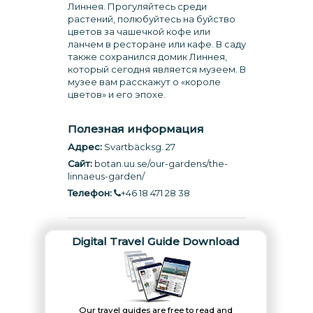
Линнея. Прогуляйтесь среди
растений, полюбуйтесь на буйство
цветов за чашечкой кофе или
ланчем в ресторане или кафе. В саду
также сохранился домик Линнея,
который сегодня является музеем. В
музее вам расскажут о «короле
цветов» и его эпохе.
Полезная информация
Адрес:
Svartbäcksg. 27
Сайт:
botan.uu.se/our-gardens/the-
linnaeus-garden
/
Телефон:
+46 18 471 28 38
Digital Travel Guide Download
Our travel guides are free to read and