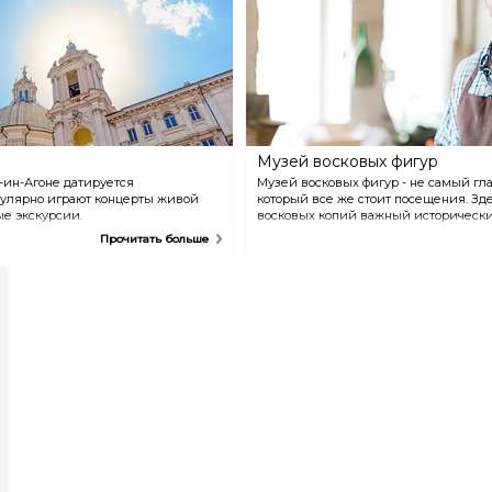
огромных солнечных часов
попадала прямо на него в
день рождения императора
Августа.
Музей восковых фигур
-ин-Агоне датируется
Музей восковых фигур - не самый гл
гулярно играют концерты живой
который все же стоит посещения. Зд
е экскурсии.
восковых копий важный исторически
художников - Микеланджело, Пикассо,
Прочитать больше
Черчилль, Лучано Павароти и многие 
входит посещение мастерской.