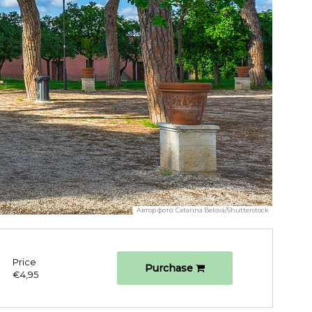
Автор фото:
Catarina Belova/Shutterstock
Price
Purchase
€4,95