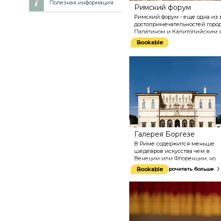
Полезная информация
Римский форум
Римский форум - еще одна и
достопримечательностей горо
Палатином и Капитолийским х
важнейшим коммерческим, п
Bookable
центром древнего Рима, и до 
уложенных мрамором улиц и б
империи форум был забыт - в 
пасся скот.
Галерея Боргезе
В Риме содержится меньше
шедевров искусства чем в
Венеции или Флоренции, но
галерея Боргезе,
Bookable
Прочитать больше
расположенная в вилле
Боргезе Пинциана, может
похвастаться работами таких
мастеров как Бернини,
Тициан и Караваджо. Вилла
была построена архитектором
Фламинио Понцио.