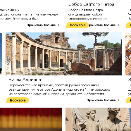
Собор Святого Петра
П
з важнейших
Собор Святого Петра
П
да, расположенная в низине между
олицетворяет собой
Ч
олмом. Этот форум был
многовековую историю
Б
олитическим и религиозным
Ватикана. К его созданию и
к
Прочитать больше
Bookable
Прочитать больше
сих пор хранит руины храмов,
убранству приложили руку
Р
азилик. После падения Римской
великие мастера, такие как
Н
средние века на земле над ним
Микеланджело, Бернини и
п
Рафаэль. Сегодня собор открыт
п
для посещения широкой
н
публике.
у
р
Вилла Адриана
З
Перенеситесь во времени, посетив руины роскошной
В
резиденции императора Адриана - одного из "пяти хороших
д
императоров" Римской империи, гуманиста и обожателя
у
греческой культуры. Сама вилла сочетает в себе лучшие
э
Bookable
Прочитать больше
элементы египетской, греческой и римской культурных
п
традиций, и представляет собой так называемый "идеальный
т
город" c садами, бассейнами, купальнями, фонтанами, и другими
п
интересными архитектурными элементами.
к