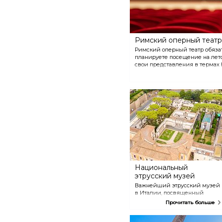
Римский оперный театр
Римский оперный театр обязат
планируете посещение на лето,
свои представления в термах 
Национальный
этрусский музей
Важнейший этрусский музей
в Италии, посвященный
этому мистическому народу.
Прочитать больше
Его главная гордость -
саркофаг влюбленной пары.