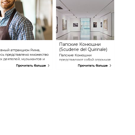
Папские Конюшни
(Scuderie del Quirinale)
авный аттракцион Рима,
есь представлено множество
Папские Конюшни
х деятелей, музыкантов и
представляют собой огромное
 Данте, Оскар Уайлд,
выставочное пространство,
Прочитать больше
Прочитать больше
другие. В стоимость билета
расположенное в бывшей
конюшне папского дворца
Palazzo del Quirinale (ныне
резиденция президента
Италии). Весь комплекс
расположен на холме
Квиринал, и (помимо
выставочного зала) включает
в себя кафе, ресторан,
книжный магазин и
сувенирную лавку.