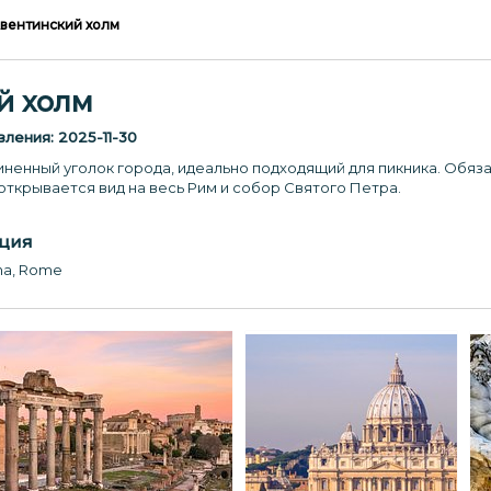
вентинский холм
й холм
вления:
2025-11-30
иненный уголок города, идеально подходящий для пикника. Обя
 открывается вид на весь Рим и собор Святого Петра.
ция
ina, Rome