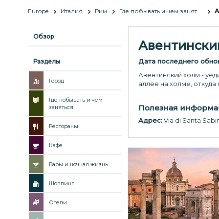
Europe
Италия
Рим
Где побывать и чем заняться
А
Обзор
Авентински
Дата последнего обно
Разделы
Авентинский холм - уед
Город
аллее на холме, откуда
Где побывать и чем
Полезная информа
заняться
Адрес:
Via di Santa Sab
Рестораны
Кафе
Бары и ночная жизнь
Шоппинг
Отели