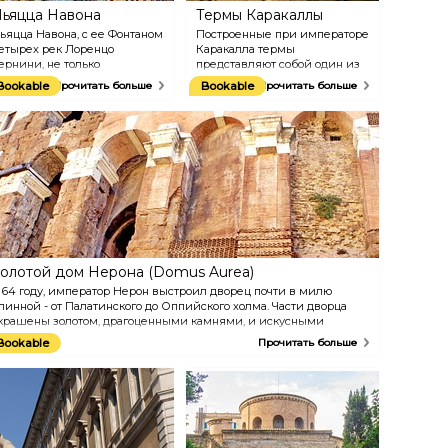
ьяцца Навона
Термы Каракаллы
ьяцца Навона, с ее Фонтаном
Построенные при императоре
етырех рек Лоренцо
Каракалла термы
ернини, не только
представляют собой один из
расивейшая площадь в
лучших образцов древних
Bookable
Прочитать больше
Bookable
Прочитать больше
име, но и всем мире.
купален, сохранившийся до
есмотря на свою длинную
наших дней. Термы состоят
рямоугольную форму,
из нескольких частей -
лощадь обладает
Calidarium (с горячей водой),
еповторимым уютом. Она
Tepidarium (где вода теплая),
сеяна различными кафе и
Frigidarium с прохладной
есторанами.
водой и другие помещения,
доступные для осмотра.
олотой дом Нерона (Domus Aurea)
 64 году, император Нерон выстроил дворец почти в милю
линной - от Палатинского до Оппийского холма. Части дворца
крашены золотом, драгоценными камнями, и искусными
лементами декора. После смерти Нерона, дворец был погребен
Bookable
Прочитать больше
од землей, чтобы стереть из памяти народа воспоминания о
иране. Он был вновь обнаружен в 15 веке. В наши дни
осетители имеют возможность осмотреть 30 из 150 подземных
омнат дворца.