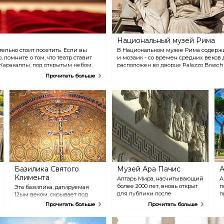
Национальный музей Рима
ельно стоит посетить. Если вы
В Национальном музее Рима содержит
 помните о том, что театр ставит
и мозаик - со времен средних веков д
Каракаллы, под открытым небом.
расположен во дворце Palazzo Braschi
время фашистского режима, дворец 
Прочитать больше
после Второй мировой войны служил
эвакуированных семей.
Базилика Святого
Музей Ара Пачис
А
Климента
Алтарь Мира, насчитывающий
А
более 2000 лет, вновь открыт
п
Эта базилика, датируемая
для публики после
п
12ым веком, скрывает под
многолетней реставрации.
в
собой еще одну - 4ого века
Прочитать больше
Прочитать больше
Исторически, он
нашей эры.
использовался для
жертвоприношений, а тень от