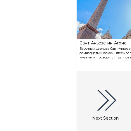
Само здание ранее служило
загородной резиденцией
Папы Юлия третьего.
Сант-Аньезе-ин-Агоне
Барочная церковь Сант-Аньезе
семнадцатым веком. Здесь ре
музыки и проводятся групповы
Next Section