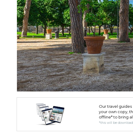
Our travel guides 
your own copy, the 
offline* to bring a
*this will be downloa