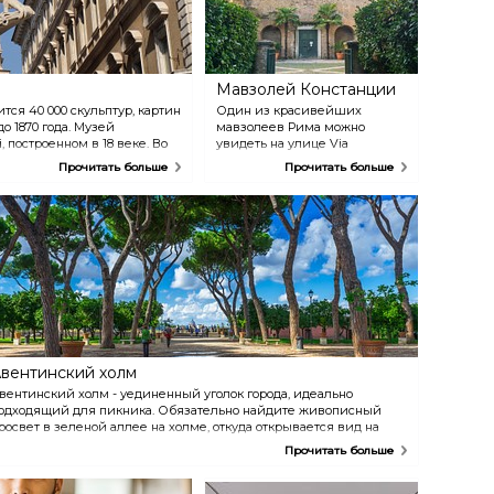
Мавзолей Констанции
ся 40 000 скульптур, картин
Один из красивейших
о 1870 года. Музей
мавзолеев Рима можно
, построенном в 18 веке. Во
увидеть на улице Via
служил штабом Муссолини, а
Nomentana на севере города.
Прочитать больше
Прочитать больше
 пристанищем для трехсот
Купол мавзолея Констанции
украшен искусными
фресками, датируемыми 4ым
веком. Время ожидания в
очереди для проведения
здесь свадебной церемонии
составляет несколько лет.
вентинский холм
вентинский холм - уединенный уголок города, идеально
одходящий для пикника. Обязательно найдите живописный
росвет в зеленой аллее на холме, откуда открывается вид на
есь Рим и собор Святого Петра.
Прочитать больше