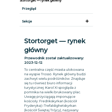
Stortorget — rynek główny
Przegląd
Sekcje
Stortorget — rynek
główny
Przewodnik został zaktualizowany:
2023-12-12
To centralna część miasta ulokowana
na wyspie Trossö. Rynek główny budzi
zachwyt wielu podróżników. Znajduje
się tu również biuro informacji
turystycznej. Karol XI spogląda z
pomnika na wielki brukowany plac.
Uwagę przyciągają imponujące
kościoły: Fredrikskyrkan (kościół
Fryderyka) i Trefaldighetskyrkan
(kościół Świętej Trójcy), nazywany