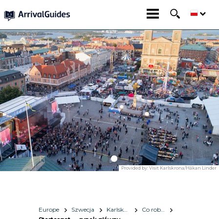
Provided by:
Visit Karlskrona/Håkan Linder
Europe
Szwecja
Karlskrona
Co robić i co zobaczyć