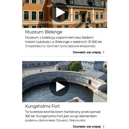
wody Saltsösund i przepływające łodzie!
Muzeum Blekinge
Muzeum z kolekcją wspomnień oraz śladami
historii ludzkości w Blekinge z ostatnich 10 000 lat.
Znajdziesz tu również tymczasowe eksponaty
i wystawę Światowego Dziedzictwa. Przy nabrzeżu
Dowiedz się więcej
tuż przed muzeum zacumowane są dwie „żaglówki
Blekinge” — Klaura i Camilla (doświadczeni
marynarze mogą je wynająć). Dla dzieci
przygotowano popularny plac zabaw Grevagrundet
z morskim motywem.
Kungsholms Fort
Ta twierdza broniła bram Karlskrony przez ponad
300 lat. Kungsholms Fort jest wciąż elementem
systemu obronnego Szwecji. Niezwykły
zaokrąglony port stał się symbolem Karlskrony i jej
Dowiedz się więcej