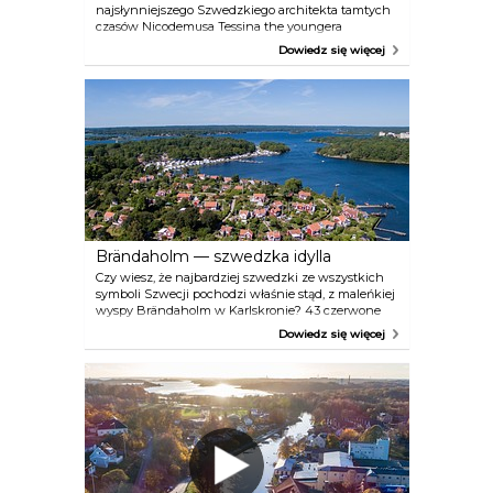
najsłynniejszego Szwedzkiego architekta tamtych
czasów Nicodemusa Tessina the youngera
rozpoczęto budowę kościoła Fryderyka. Wiosną
Dowiedz się więcej
2018 roku w wyniku gruntownej renowacji kościół
otrzymał nowe życie. Kościół Fryderyka jest jedną z
najnowocześniejszych szwedzkich świątyń.
Brändaholm — szwedzka idylla
Czy wiesz, że najbardziej szwedzki ze wszystkich
symboli Szwecji pochodzi właśnie stąd, z maleńkiej
wyspy Brändaholm w Karlskronie? 43 czerwone
domki z białymi narożnikami i powiewające flagi
Dowiedz się więcej
nad intensywnie niebieskim morzem — ten
rozpoznawalny na całym świecie widok jest
kwintesencją szwedzkości. Przyjedź i zobacz to na
własne oczy!