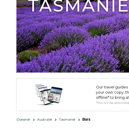
TASMANI
Our travel guides 
your own copy, the 
offline* to bring a
*this will be downloa
Oceanië
Australië
Tasmanië
Bars