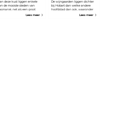
an deze kust liggen enkele
De wijngaarden liggen dichter
an de mooiste steden van
bij Hobart dan welke andere
asmanië, net als een groot
hoofdstad dan ook, waaronder
antal wijnhuizen. Proef en
de Derwent Valley, Coal River
Lees meer
Lees meer
oop rechtstreeks bij de
Valley en de wijnbouwgebieden
roducent bij de North West
Huon en Channel.
ijngaarden.