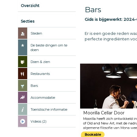
Overzicht
Bars
Gids is bijgewerkt:
2024-
Secties
Er is een goede reden waa
Steden
perfecte ingrediënten voo
De beste dingen om te
doen
Doen & zien
Restaurants
Bars
Accommodatie
Toeristische informatie
Moorilla Cellar Door
Moorilla heeft zich ontwikkeld
Videos (2)
of Old and New Art, met de nadr
algemene filosofie van Mona wee
Bookable