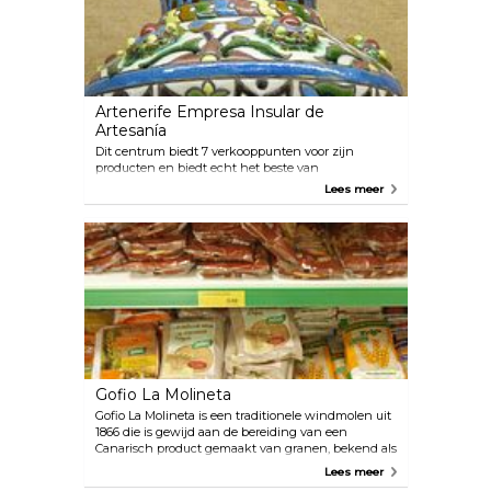
Artenerife Empresa Insular de
Artesanía
Dit centrum biedt 7 verkooppunten voor zijn
producten en biedt echt het beste van
handgemaakte kunst op het eiland, waaronder
Lees meer
textiel, aardewerk, metaalwerk, houtwerk en
creatieve keramiek. Alle producten van Artenerife
zijn voorzien van de duidelijke Artenerife-
certificering, die hun oorsprong en kwaliteit
garandeert, en zijn met trots voorzien van de
AENOR-certificering. Je kunt Artenerife-winkels op
verschillende locaties ontdekken, waaronder Puerto
de la Cruz, Santa Cruz de Tenerife, Las Americas,
Playa de las Vistas en La Orotava.
Gofio La Molineta
Gofio La Molineta is een traditionele windmolen uit
1866 die is gewijd aan de bereiding van een
Canarisch product gemaakt van granen, bekend als
Gofio. Dit veelzijdige ingrediënt wordt gebruikt in
Lees meer
Canarische ontbijten en traditionele gerechten,