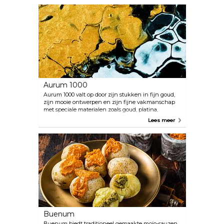
verkrijgbaar in verschillende heerlijke variaties,
waaronder zeven ontbijtgranen, kikkererwten en
traditionele tarwe, allemaal zorgvuldig gemalen
volgens de traditionele molensteenmethode. Gofio
La Molineta verruimt zijn horizon en exporteert zijn
producten nu naar veeleisende klanten in de
Verenigde Staten en Duitsland, en hun assortiment
is gemakkelijk online toegankelijk voor liefhebbers
van heinde en verre.
Aurum 1000
Aurum 1000 valt op door zijn stukken in fijn goud,
zijn mooie ontwerpen en zijn fijne vakmanschap
met speciale materialen zoals goud, platina,
diamanten en lava met behulp van traditionele
Lees meer
technieken. Bezoekers van dit unieke
etablissement kunnen ook genieten van een
persoonlijke service, met directe consulten van de
meester goudsmid, Peter Krahn. Neem exclusieve
juwelen mee naar huis als een onuitwisbaar
aandenken aan de sterrennachten van Tenerife, de
ruige vulkanische landschappen en de altijd
aanwezige zon in het zuiden van het eiland.
Buenum
Buenum biedt traditioneel gemaakte mojo-sauzen