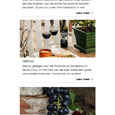
die alle smaken van de echte Canarische keuken
bevatten. Buenum is een familiebedrijf in het
noorden van Tenerife met een schat aan ervaring
Lees meer
in de kookwereld, die meerdere generaties
teruggaat. Ze hebben, op basis van het recept van
hun oma, een totaal innovatieve sausenlijn
gemaakt. Er zijn zeven smaken, allemaal zonder
conserveringsmiddelen of kleurstoffen en gemaakt
met olijfolie.
Islenio
Islenio, gelegen aan de Plaza de la Candelaria in
Santa Cruz, in het hart van de stad, biedt een grote
verscheidenheid aan handwerk en andere
voorwerpen die op de Canarische eilanden zijn
Lees meer
gemaakt. De winkel is speciaal ingericht met
traditioneel werk van de eilanden om ervoor te
zorgen dat je je als klant op je gemak voelt terwijl je
geniet van het beste van de lokale gastronomie en
cultuur: wijnen, likeuren, sigaren, kazen, mojo-
sauzen en jam, maar ook cosmetica, muziek,
boeken en handwerk.