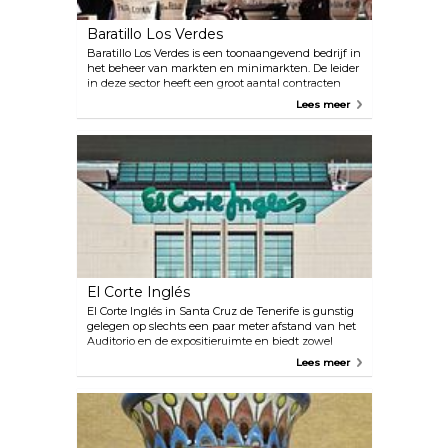
Baratillo Los Verdes
Baratillo Los Verdes is een toonaangevend bedrijf in
het beheer van markten en minimarkten. De leider
in deze sector heeft een groot aantal contracten
met lokale autoriteiten op het gebied van
Lees meer
commerciële promotie. Op de markten van
Baratillos Los Verdes vind je een uitgebreid
assortiment aan producten zoals handwerk, antiek,
textiel en kleine ornamenten. Afhankelijk van de
dag van jouw bezoek kun je gespecialiseerde
producten of algemene producten vinden.
El Corte Inglés
El Corte Inglés in Santa Cruz de Tenerife is gunstig
gelegen op slechts een paar meter afstand van het
Auditorio en de expositieruimte en biedt zowel
bewoners als bezoekers een grote verscheidenheid
Lees meer
aan goederen. Dit uitgebreide warenhuis biedt een
uitgebreide selectie merken in verschillende
categorieën, waaronder eten, mode, sieraden,
horloges, schoenen, boeken en accessoires.