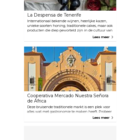
La Despensa de Tenerife
Internationaal bekende wijnen, heerlijke kazen,
unieke soorten honing, traditionele cakes, maar ook
producten die diep geworteld zijn in de cultuur van
Tenerife, zoals gofio (geroosterd meel van granen),
Lees meer
mojo (saus) en gekleurde aardappelsoorten zijn
slechts een kleine greep uit de originaliteit en
variëteit van de producten van de Canarische
Eilanden die je bij La Despensa kunt vinden. La
Despensa de Tenerife in een online bedrijf. Bestel
via hun website en ontvang je bestelling binnen
48 uur. Houd er rekening mee dat de verwerking
van bestellingen en leveringen in het weekend
wordt gepauzeerd.
Cooperativa Mercado Nuestra Señora
de África
Deze bruisende traditionele markt is een plek voor
alles wat met gastronomie te maken heeft. Probeer
lokale ambachtelijke producten zoals vlees, kaas,
Lees meer
brood en ham. Deze markt is de favoriete markt van
de lokale bevolking en biedt populaire lekkernijen
zoals churros en de beroemde lokale bananenwijn.