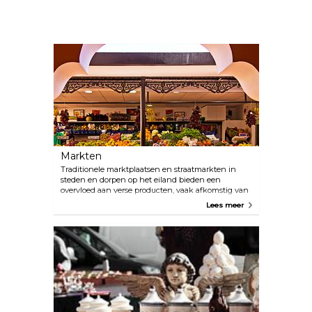
Markten
Traditionele marktplaatsen en straatmarkten in
steden en dorpen op het eiland bieden een
overvloed aan verse producten, vaak afkomstig van
biologische boerderijen. Deze bruisende
Lees meer
ontmoetingspunten bieden ook de mogelijkheid
om in contact te komen met de lokale bevolking
die over deskundige kennis van het gebied
beschikt, waardoor bezoekers onvergetelijke
ervaringen kunnen beleven. Enkele van de niet te
missen markten op het eiland zijn de Agromercado
de Adeje, de Medano boerenmarkt en de Mercado
de Nuestra Señora de África.