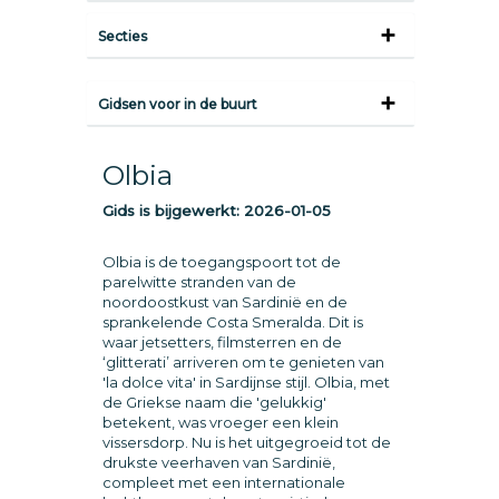
Secties
Gidsen voor in de buurt
Olbia
Gids is bijgewerkt:
2026-01-05
Olbia is de toegangspoort tot de
parelwitte stranden van de
noordoostkust van Sardinië en de
sprankelende Costa Smeralda. Dit is
waar jetsetters, filmsterren en de
‘glitterati’ arriveren om te genieten van
'la dolce vita' in Sardijnse stijl. Olbia, met
de Griekse naam die 'gelukkig'
betekent, was vroeger een klein
vissersdorp. Nu is het uitgegroeid tot de
drukste veerhaven van Sardinië,
compleet met een internationale