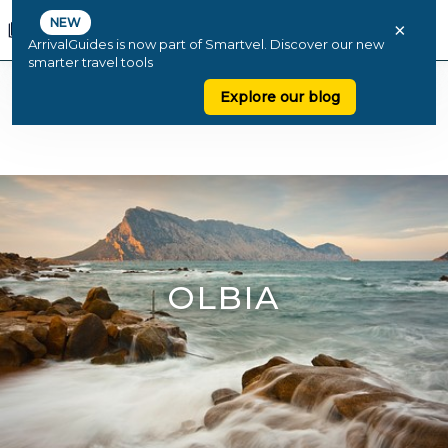
NEW
×
ArrivalGuides is now part of Smartvel. Discover our new
smarter travel tools
Explore our blog
OLBIA