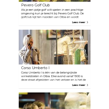
Pevero Golf Club
Als je een potje golf wilt spelen in een prachtige
omgeving kun je terecht bij Pevero Golf Club. De
golfclub ligt ten noorden van Olbia en wordt
beschouwd als één van de mooiste banen in Italië.
Lees meer
Hier vind je alles wat je nodig hebt, waaronder een
clubhuis en aanbevolen accommodaties.
Corso Umberto I
Corso Umberto I is één van de belangrijkste
winkelstraten in Olbia. Elke avond vanaf 19:00 is
deze straat afgesloten van het verkeer en is het de
perfecte plek om te wandelen tussen winkels,
Lees meer
restaurants en prachtige architectuur.