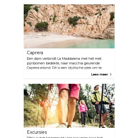
koel drankje. Het Diocesano Museum bevindt zich
in het hart van de stad en heeft een aantal
fascinerende exposities, waaronder twee zilveren
kandelaars en een kruisbeeld, geschonken door
Lord Horatio Nelson.
Caprera
Een dam verbindt La Maddalena met het met
pijnbomen bedekte, naar macchia geurende
Caprera-eiland. Dit is een idyllische plek om te
wandelen en te fietsen, maar ook om het Garibaldi-
Lees meer
museum te bezoeken.
Excursies