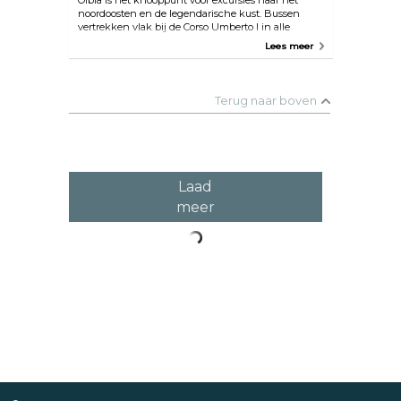
Olbia is het knooppunt voor excursies naar het
noordoosten en de legendarische kust. Bussen
vertrekken vlak bij de Corso Umberto I in alle
richtingen, allemaal gemakkelijk te bereiken voor
Lees meer
slechts een paar euro. Het stadsstrand is het Lido de
Sole, maar veel beter is het witte strand van
Pittulongu, op 5 kilometer afstand, met dromerige
uitzichten over het eiland Tavolara.
Terug naar boven
Laad
meer