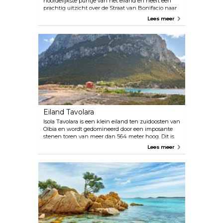
noordelijkste puntje van het eiland en heeft een
prachtig uitzicht over de Straat van Bonifacio naar
het eiland Corsica. Rena Bianca is het strand van
Lees meer
de stad en ligt op slechts een steenworp afstand
van het centrum, met turkoois water en fijn zand.
Net in het westen, op de landtong Capo Testa, zijn
er twee stranden. De linkerkant is prachtig en
ideaal voor kinderen, en het strand aan de
rechterkant is ook prachtig met prachtige
rotsformaties. Veerboten vertrekken dagelijks voor
een tocht van 50 minuten om de Straat over te
steken naar de stad Bonifacio op Corsica. Dit is
perfect voor een leuk dagje uit, voor een Franse
lunch en om te winkelen.
Eiland Tavolara
Isola Tavolara is een klein eiland ten zuidoosten van
Olbia en wordt gedomineerd door een imposante
stenen toren van meer dan 564 meter hoog. Dit is
de perfecte plek voor natuurliefhebbers, duikers en
Lees meer
om te genieten van de zonnestralen op het strand
van Spiaggia Spalmatore.