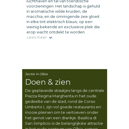
luchthaven en tal van toeristische
voorzieningen. Het landschap is gehuld
in aromatische wilde kruiden, de
macchia, en de omringende zee gloeit
in elke tint elektrisch blauw, op een
weinig bekende en exclusieve plek die
erop wacht ontdekt te worden.
Lees meer
Sectie In Olbia
Doen & zien
De geplaveide straatjes langs de centrale
Piazza Regina Margherita in het oude
gedeelte van de stad, rond de Corso
Umberto I, zijn vol goede restaurants en
mooie pleinen om te vertoeven onder
het genot van een drankje. Basilica di
San Simplicio is de belangrijkste attractie
in het oude centrum van Olbia, samen