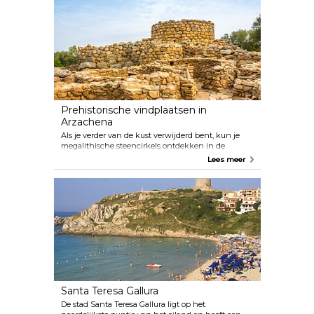
Prehistorische vindplaatsen in
Arzachena
Als je verder van de kust verwijderd bent, kun je
megalithische steencirkels ontdekken in de
prehistorische overblijfselen die de bossen en
Lees meer
velden rond Arzachena honingraat bevatten. De
Nuraghe Albucciu, 2 kilometer ten zuidoosten van
Arzachena, is één van de best bewaarde nuraghi
van Gallura. Ongeveer 4 kilometer ten zuiden van
Arzachena ligt Coddu Vecchiu, één van de meest
complete 'reuzengraven' van het eiland. In de
buurt vind je ook een andere gigantische tombe,
Tomba dei Giganti di Li Lolghi, en de Li Muri
Necropolis. De “Necropoli di Li Muri” wordt
beschouwd als het mooiste product van Gallura en
dateert naar schatting uit 3.500 voor Christus.
Santa Teresa Gallura
De stad Santa Teresa Gallura ligt op het