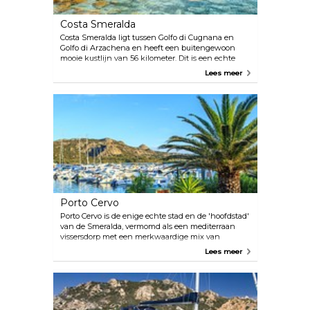
Costa Smeralda
Costa Smeralda ligt tussen Golfo di Cugnana en
Golfo di Arzachena en heeft een buitengewoon
mooie kustlijn van 56 kilometer. Dit is een echte
speeltuin voor miljardairs, maar iedereen is welkom
Lees meer
om te genieten van de spectaculaire stranden,
uitzichten en water. Er zijn zoveel stranden
(“spiagge”) om uit te kiezen aan de Costa Smeralda,
waaronder Spiaggia de Principe, Liscia Ruja en
Capriccioli, allemaal beroemd en fantastisch aan
deze dromerige kustlijn. Met warm zand en
kristalhelder water heb je keuze te over.
Porto Cervo
Porto Cervo is de enige echte stad en de 'hoofdstad'
van de Smeralda, vermomd als een mediterraan
vissersdorp met een merkwaardige mix van
gebouwen in Marokkaanse stijl. Dit is een
Lees meer
aangename plek om te wandelen, mensen te
bekijken en te shoppen.