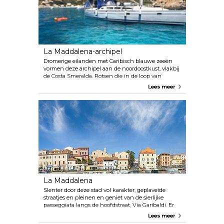
La Maddalena-archipel
Dromerige eilanden met Caribisch blauwe zeeën
vormen deze archipel aan de noordoostkust, vlakbij
de Costa Smeralda. Rotsen die in de loop van
duizenden jaren zijn uitgehouwen, kenmerken het
Lees meer
landschap. Het enige bewoonde eiland is La
Maddalena, verbonden met een dam naar het
eiland Garibaldi, Caprera. Je kunt een boottocht
maken en vijf van de andere hoofdeilanden zien,
waaronder Budelli, met een prachtig lichtroze
strand genaamd Spiaggia Rosa, en Spargi.
La Maddalena
Slenter door deze stad vol karakter, geplaveide
straatjes en pleinen en geniet van de sierlijke
passeggiata langs de hoofdstraat, Via Garibaldi. Er
zijn ook enkele goede restaurants rond de pleinen
Lees meer
en gezellige bars waar je kunt vertoeven met een