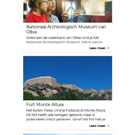
Nationaal Archeologisch Museum van
Olbia
Direct aan de waterkant van Olbia vind je het
Nationaal Archeologisch Museum. Het museum
stelt verschillende voorwerpen tentoon die dateren
Lees meer
uit de tijd van de Romeinen, zoals
scheepsfragmenten. Omdat het het grootste
museum in Olbia is, worden er ook concerten en
grote openingen georganiseerd.
Fort Monte Altura
Net buiten Palau vind je Fortezza di Monte Altura.
Dit fort heeft vele oorlogen gekend, maar is
grotendeels intact gebleven. Vanaf het fort heb je
een prachtig uitzicht over Palau, Corsica en La
Lees meer
Maddalena. Het is een echte aanrader om een
rondleiding te volgen.