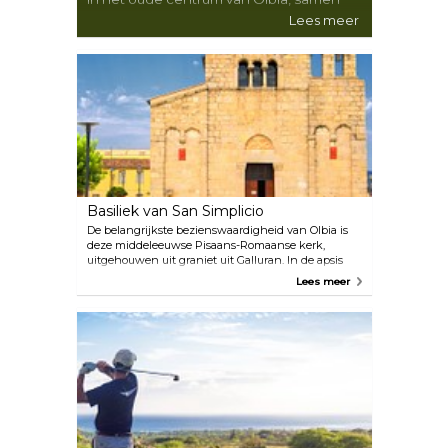
met enkele interessante musea. Nadat je
Lees meer
de beste bezienswaardigheden van de
stad hebt bewonderd, moet je zeker een
aantal excursies maken naar
nabijgelegen bestemmingen langs de
prachtige Costa Smeralda en genieten
van de zon op de adembenemende
stranden.
Basiliek van San Simplicio
De belangrijkste bezienswaardigheid van Olbia is
deze middeleeuwse Pisaans-Romaanse kerk,
uitgehouwen uit graniet uit Galluran. In de apsis
bevinden zich twee 13e-eeuwse fresco's, waarvan
Lees meer
de linker San Simplicio, de beschermheilige van
Olbia, voorstelt. Het Festa di San Simplicio, Olbia's
grootste festival, wordt midden mei drie dagen lang
gevierd.