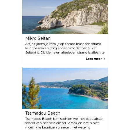
Mikro Seitani
Als je tijdens je verblijf op Samos maar één strand
kunt bezoeken, zorg er dan voor dat het Mikro
Seitani is. Dit kleine en afgelegen strand is alleen te
voet of per boot bereikbaar en het is zeker de
Lees meer
wandeling waard. Omgeven door grote
rotsformaties en weelderige vegetatie, is het
verreweg het mooiste strand van het eiland.
Tsamadou Beach
Tsamadou Beach is misschien wel het populairste
strand van het hele eiland Samos, en het is niet
moeilijk te begrijpen waarom. Het water is