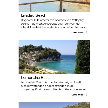
Livadaki Beach
Ongeveer 10 kilometer ten noorden van Vathy ligt
één van de meest ongerepte stranden van het
eiland, Livadaki. Het water is kristalhelder, het zand
is zacht en beide zijn warm en verwelkomend. Het
Lees meer
is zelfs mogelijk om gratis kajaks en parasols te
lenen om bescherming tegen de zon te vinden.
Lemonakia Beach
Lemonakia Beach is minder winderig en heeft
rustiger water dan andere stranden in de
omgeving. Er zijn verschillende opties voor eten en
drinken (Andreas Place is het populairste
Lees meer
restaurant in de omgeving), en er zijn ook douches,
toiletten en speelplaatsen.