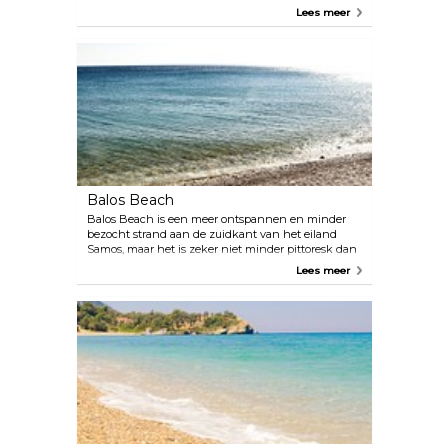
kristalhelder en heeft tegelijkertijd een levendige
Lees meer
blauwgroene tint, wat je moet zien om het te
geloven. Er is een restaurant in de buurt en er zijn
voldoende ligbedden, maar het is er vaak behoorlijk
druk.
Balos Beach
Balos Beach is een meer ontspannen en minder
bezocht strand aan de zuidkant van het eiland
Samos, maar het is zeker niet minder pittoresk dan
sommige van de meer populaire stranden.
Lees meer