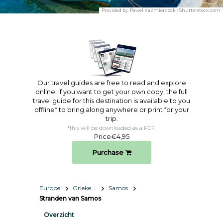
Provided by:
Pawel Kazmierczak / Shutterstock.com
Our travel guides are free to read and explore
online. If you want to get your own copy, the full
travel guide for this destination is available to you
offline* to bring along anywhere or print for your
trip.​
*this will be downloaded as a PDF.
Price
€4,95
Purchase
Europe
Griekenland
Samos
Stranden van Samos
Overzicht