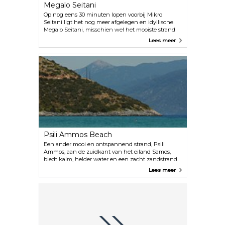
Megalo Seitani
Op nog eens 30 minuten lopen voorbij Mikro
Seitani ligt het nog meer afgelegen en idyllische
Megalo Seitani, misschien wel het mooiste strand
van Samos. De witte kiezelstenen en het
Lees meer
azuurblauwe water worden omlijst door weelderige
groene heuvels in alle richtingen.
Psili Ammos Beach
Een ander mooi en ontspannend strand, Psili
Ammos, aan de zuidkant van het eiland Samos,
biedt kalm, helder water en een zacht zandstrand.
Lees meer