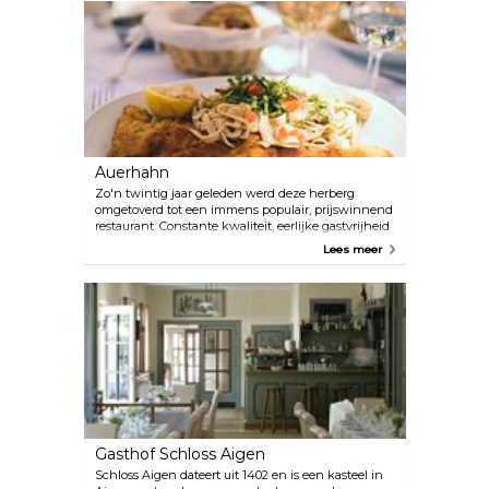
Auerhahn
Zo'n twintig jaar geleden werd deze herberg
omgetoverd tot een immens populair, prijswinnend
restaurant. Constante kwaliteit, eerlijke gastvrijheid
en oog voor detail hebben ervoor gezorgd dat de
Lees meer
Auerhahn erg populair is bij zijn vele vaste klanten
in Salzburg. Het menu van het restaurant biedt een
heerlijke mix van traditionele Oostenrijkse
gerechten, waaronder klassiekers zoals
Wienerschnitzel en rundervlees met uien in een
rijke jus, evenals moderne Oostenrijkse gerechten
doordrenkt met mediterrane invloeden.
Gasthof Schloss Aigen
Schloss Aigen dateert uit 1402 en is een kasteel in