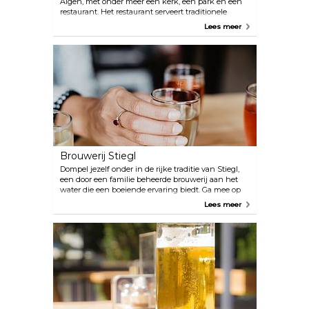
Aigen, met onder meer een kerk, een park en een
restaurant. Het restaurant serveert traditionele
Oostenrijkse gerechten met moderne accenten en
Lees meer
is vooral beroemd om zijn dagelijkse selectie van
vers bereide gerechten gemaakt van lokaal
geproduceerd biologisch rundvlees. Mis de kans
niet om hun gevarieerde bereidingen van gekookt
rundvlees te proeven. Om de ervaring nog
aangenamer te maken, kunnen gasten genieten
van de charmante sfeer op het terras op de
binnenplaats, omgeven door tamme
kastanjebomen.
Brouwerij Stiegl
Dompel jezelf onder in de rijke traditie van Stiegl,
een door een familie beheerde brouwerij aan het
water die een boeiende ervaring biedt. Ga mee op
een brouwerijtour en wees getuige van hun
Lees meer
brouwproces, aangevuld met een bezoek aan de
brouwerijbioscoop waar je dieper in de wereld van
Stiegl-bier kunt duiken. Na de rondleiding kun je
genieten van Oostenrijk met hun traditionele
pubmaaltijden, die perfect passen bij hun
voortreffelijke assortiment bieren.