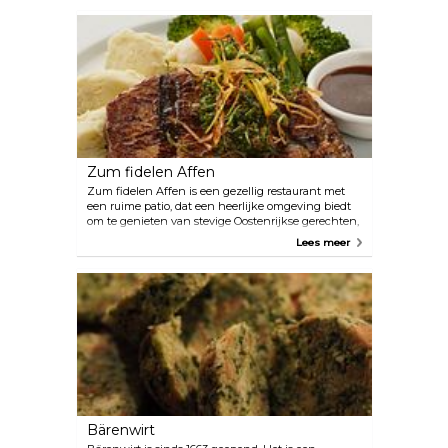
Verschillende gerechten worden nog steeds in de
pan gebakken met gesmolten boter, net zoals oma
dat vroeger deed.
Zum fidelen Affen
Zum fidelen Affen is een gezellig restaurant met
een ruime patio, dat een heerlijke omgeving biedt
om te genieten van stevige Oostenrijkse gerechten,
vergezeld van verfrissende tarwebieren en heerlijke
Lees meer
wijnen. Het etablissement is er trots op dat het
vlees, groenten en salades rechtstreeks bij lokale
Oostenrijkse boeren en producenten inkoopt,
waardoor de uiterste versheid en kwaliteit wordt
gegarandeerd.
Bärenwirt