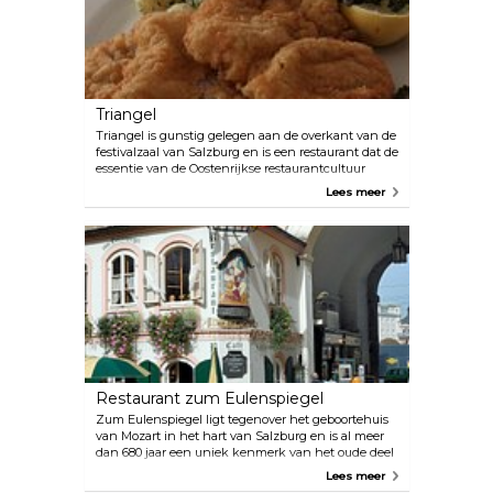
Triangel
Triangel is gunstig gelegen aan de overkant van de
festivalzaal van Salzburg en is een restaurant dat de
essentie van de Oostenrijkse restaurantcultuur
belichaamt. De eigenaren van Triangel geloven
Lees meer
sterk in het inkopen van ingrediënten van
topkwaliteit bij lokale leveranciers en geven
prioriteit aan biologisch geteelde producten. Hun
toewijding aan uitmuntendheid komt tot uiting in
elk gerecht dat ze serveren.
Restaurant zum Eulenspiegel
Zum Eulenspiegel ligt tegenover het geboortehuis
van Mozart in het hart van Salzburg en is al meer
dan 680 jaar een uniek kenmerk van het oude deel
van Salzburg. Het serveert traditionele Oostenrijkse
Lees meer
gerechten in een rustieke en gezellige sfeer.