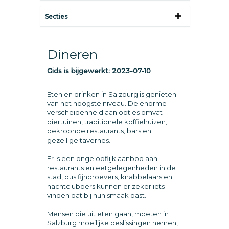
Secties
Dineren
Gids is bijgewerkt:
2023-07-10
Eten en drinken in Salzburg is genieten
van het hoogste niveau. De enorme
verscheidenheid aan opties omvat
biertuinen, traditionele koffiehuizen,
bekroonde restaurants, bars en
gezellige tavernes.
Er is een ongelooflijk aanbod aan
restaurants en eetgelegenheden in de
stad, dus fijnproevers, knabbelaars en
nachtclubbers kunnen er zeker iets
vinden dat bij hun smaak past.
Mensen die uit eten gaan, moeten in
Salzburg moeilijke beslissingen nemen,