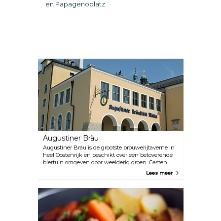
en Papagenoplatz.
Augustiner Bräu
Augustiner Bräu is de grootste brouwerijtaverne in
heel Oostenrijk en beschikt over een betoverende
biertuin omgeven door weelderig groen. Gasten
staan in de rij voor een biertje in de brouwerij, dat
Lees meer
rechtstreeks uit houten biervaten wordt geserveerd,
terwijl hongerige bezoekers de Schmankerlgang
op en neer slenteren om te kiezen uit een breed
scala aan typische gerechten in de verschillende
kiosken.