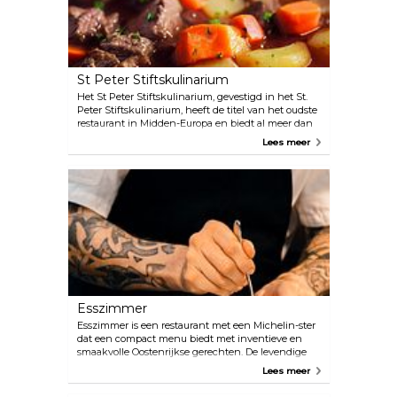
St Peter Stiftskulinarium
Het St Peter Stiftskulinarium, gevestigd in het St.
Peter Stiftskulinarium, heeft de titel van het oudste
restaurant in Midden-Europa en biedt al meer dan
1200 jaar warme gastvrijheid. Het restaurant serveert
Lees meer
traditionele Oostenrijkse gerechten en creatieve
specialiteiten, zoals kloosterstoofpot en Sint-
Pietervis, en biedt een unieke culinaire ervaring in
een elegante en historische setting.
Esszimmer
Esszimmer is een restaurant met een Michelin-ster
dat een compact menu biedt met inventieve en
smaakvolle Oostenrijkse gerechten. De levendige
en uitnodigende sfeer van het restaurant wordt
Lees meer
versterkt door de geel getinte kamer met een
gezellige open haard.