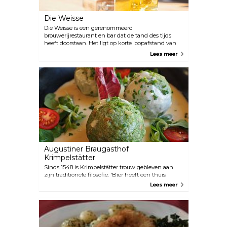
Die Weisse
Die Weisse is een gerenommeerd
brouwerijrestaurant en bar dat de tand des tijds
heeft doorstaan. Het ligt op korte loopafstand van
het centrum van Salzburg en is een favoriet onder
Lees meer
zowel de lokale bevolking als bezoekers. Het
etablissement staat vooral bekend om zijn eigen
kenmerkende weissbier, toepasselijk genaamd 'die
Weisse'. Gasten kunnen ontspannen en genieten
van de levendige sfeer in de biertuin, in de
schaduw onder het genot van royale en lekkere
gerechten.
Augustiner Braugasthof
Krimpelstätter
Sinds 1548 is Krimpelstätter trouw gebleven aan
zijn traditionele filosofie: 'Bier heeft een thuis
nodig'. Typische, nuchtere Salzburger gerechten,
Lees meer
hartelijke gastvrijheid en een huiselijke sfeer zijn
wat elke gast kan verwachten in wat
waarschijnlijk de gezelligste brouwerij-taverne en -
restaurant van Salzburg is.