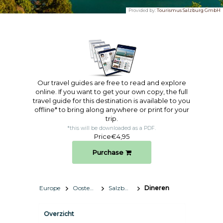
Provided by:
Tourismus Salzburg GmbH
Our travel guides are free to read and explore
online. If you want to get your own copy, the full
travel guide for this destination is available to you
offline* to bring along anywhere or print for your
trip.​
*this will be downloaded as a PDF.
Price
€4,95
Purchase
Europe
Oostenrijk
Salzburg
Dineren
Overzicht