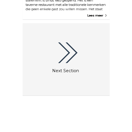
Bärenwirt is sinds 1663 geopend. Het is een
taverne-restaurant met alle traditionele kenmerken
die geen enkele gast zou willen missen. Het staat
bekend om het serveren van typische, traditioneel
Lees meer
geroosterde kip van het spit, broodknoedels en
andere Oostenrijkse culinaire klassiekers in een
bosrijke, ouderwetse setting.
Next Section