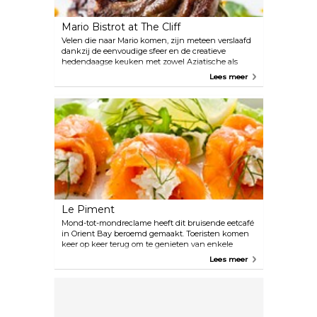
Mario Bistrot at The Cliff
Velen die naar Mario komen, zijn meteen verslaafd
dankzij de eenvoudige sfeer en de creatieve
hedendaagse keuken met zowel Aziatische als
Caribische smaken. Het is een favoriete
Lees meer
eetgelegenheid voor zowel de lokale bevolking als
toeristen.
Le Piment
Mond-tot-mondreclame heeft dit bruisende eetcafé
in Orient Bay beroemd gemaakt. Toeristen komen
keer op keer terug om te genieten van enkele
klassiekers uit de Italiaanse en Franse keuken
Lees meer
tegen geweldige prijzen. De relaxte sfeer en het
attente personeel zullen jouw ervaring
onvergetelijk maken.