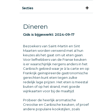
Secties
Dineren
Gids is bijgewerkt:
2024-09-17
Bezoekers van Saint-Martin en Sint
Maarten worden verwend met al hun
keuzes als het gaat om uit eten gaan.
Voor liefhebbers van de Franse keuken
is er waarschijnlijk nergens anders in het
Caribisch gebied waar je à la carte en op
Frankrijk geïnspireerde gastronomische
gerechten kunt eten tegen zulke
redelijk lage prijzen. Het eten is meestal
buiten of op het strand, met goede
wijnkaarten voor bij de maaltijd.
Probeer de heerlijk aromatische
Creoolse en Caribische keuken, of proef
andere populaire kookstijlen, zoals