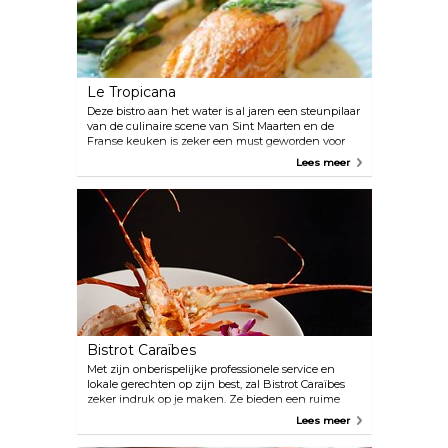
Le Tropicana
Deze bistro aan het water is al jaren een steunpilaar
van de culinaire scene van Sint Maarten en de
Franse keuken is zeker een must geworden voor
veel toeristen die er naartoe komen. Ze bieden ook
Lees meer
een volledige selectie continentale gerechten, van
voorgerechten tot desserts. Het wordt aanbevolen
om een tafel te reserveren, aangezien het in het
restaurant meestal erg druk is.
Bistrot Caraïbes
Met zijn onberispelijke professionele service en
lokale gerechten op zijn best, zal Bistrot Caraïbes
zeker indruk op je maken. Ze bieden een ruime
keuze aan kreeftgerechten, zoals kreeft Thermidor,
Lees meer
kreeftensoep en gegrilde kreeft, dus zorg ervoor dat
je geen van hun specialiteiten mist. Hun rum met