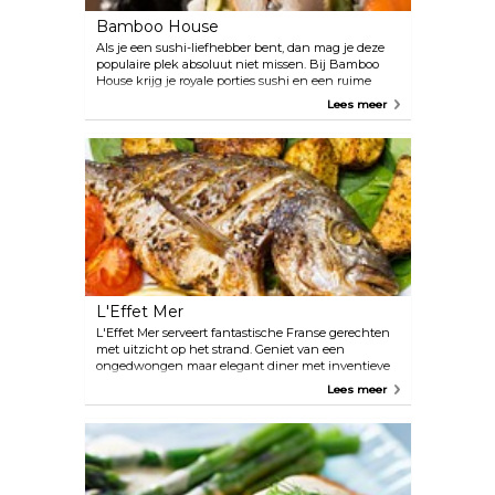
Bamboo House
Als je een sushi-liefhebber bent, dan mag je deze
populaire plek absoluut niet missen. Bij Bamboo
House krijg je royale porties sushi en een ruime
keuze aan exotische cocktails geserveerd. Biefstuk-,
Lees meer
kip- en garnalengerechten zijn ook beschikbaar.
L'Effet Mer
L'Effet Mer serveert fantastische Franse gerechten
met uitzicht op het strand. Geniet van een
ongedwongen maar elegant diner met inventieve
gerechten en een prachtige wijnselectie.
Lees meer