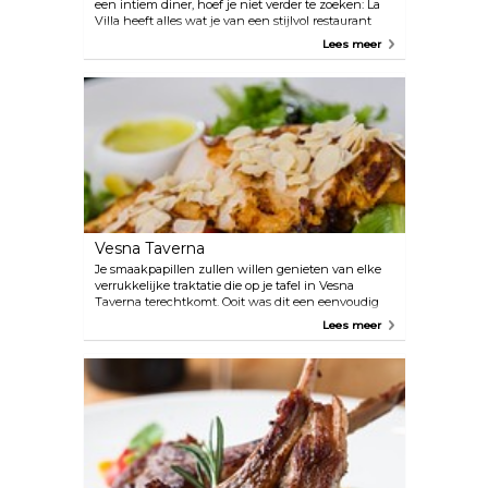
een intiem diner, hoef je niet verder te zoeken: La
Villa heeft alles wat je van een stijlvol restaurant
mag verwachten. Caribische specialiteiten komen
Lees meer
hier samen met traditionele Franse gerechten,
waardoor een unieke combinatie van smaken
ontstaat.
Vesna Taverna
Je smaakpapillen zullen willen genieten van elke
verrukkelijke traktatie die op je tafel in Vesna
Taverna terechtkomt. Ooit was dit een eenvoudig
bagelhuis, maar nu is het een St. Martin-instelling
Lees meer
waar een uitgebreid, stevig ontbijt, lunch en diner
worden geserveerd. Het rijke en gevarieerde menu
van Vesna Taverna omvat zowel Griekse gerechten
als Caribische en Amerikaanse gerechten.