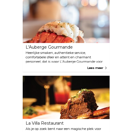
gembersmaak zal de aangename afsluiting van je
ervaring zijn.
L'Auberge Gourmande
Heerlijke smaken, authentieke service,
comfortabele sfeer en attent en charmant
personeel, dat is waar L'Auberge Gourmande voor
staat. Ze serveren uitstekende Franse gerechten
Lees meer
zoals escargot, kreeftenbisque en kikkerbilletjes.
La Villa Restaurant
Als je op zoek bent naar een magische plek voor