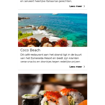
en serveert heerlijke Italiaanse gerechten,
waaronder authentieke pastagerechten met
Lees meer
sauzen. Alle gerechten worden bereid en bereid
met ingrediënten die uit Italië zijn geïmporteerd.
Coco Beach
Dit café-restaurant aan het strand ligt in de buurt
van het Esmeralda Resort en biedt zijn klanten
verse snacks en drankjes tegen redelijke prijzen
van zonsopgang tot zonsondergang. De
Lees meer
huisgemaakte rum met een smaakje is de ideale
touch om je dag perfect te maken.