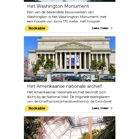
Het Washington Monument
Eén van de bekendste bouwwerken van
Washington is het Washington Monument, met
een hoogte van bijna 170 meter. Het hoogste
gebouw in Washington DC is zichtbaar vanuit alle
Bookable
Lees meer
delen van de stad. Als je de lift naar boven neemt,
heb je een schilderachtig uitzicht op de hoofdstad
van de Verenigde Staten!
Het Amerikaanse nationale archief
Het Amerikaanse nationale archief bevindt zich
dicht bij de National Mall. De originele exemplaren
van de Onafhankelijkheidsverklaring, de Grondwet
en de Bill of Rights (de eerste tien amendementen
Bookable
Lees meer
in de grondwet) worden voor het publiek
tentoongesteld in de hoofdzaal van het gebouw. Bij
binnenkomst in de Rotunda for the Charters of
Freedom, de hoofdkamer, kun je de belangrijkste
documenten van de Verenigde Staten van Amerika
bekijken. Fotograferen met flits is verboden!