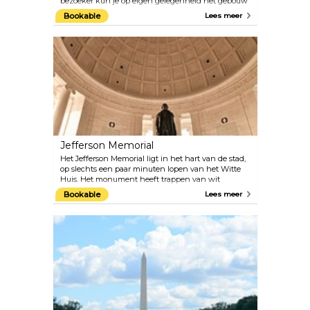
bezoeker kun je op eigen gelegenheid het gebouw
bezoeken, de educatieve films bekijken en
Bookable
Lees meer
deelnemen aan verschillende programma's. Terwijl
de tentoonstellingen over de geschiedenis van het
Hooggerechtshof zich op de begane grond
bevinden, bevindt zich de rechtszaal op de eerste
verdieping.
Jefferson Memorial
Het Jefferson Memorial ligt in het hart van de stad,
op slechts een paar minuten lopen van het Witte
Huis. Het monument heeft trappen van wit
Georgia-marmer. Als je naar binnen stapt, ontvouwt
Bookable
Lees meer
zich in het midden een standbeeld van Thomas
Jefferson, gemaakt door beeldhouwer Rudulph
Evans.