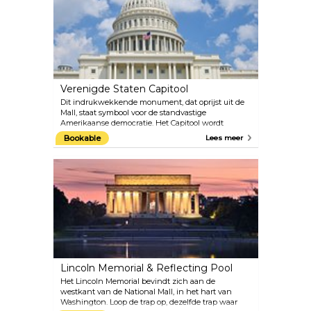
monumenten ter nagedachtenis aan veteranen
van de oorlogen in Vietnam en Korea.
Verenigde Staten Capitool
Dit indrukwekkende monument, dat oprijst uit de
Mall, staat symbool voor de standvastige
Amerikaanse democratie. Het Capitool wordt
beschouwd als een belangrijk museum en getuigt
Bookable
Lees meer
van de Amerikaanse regeringsbekwaamheid. Het
Capitool met zijn eigen kunstcollectie is open voor
toeristen en trekt jaarlijks miljoenen bezoekers aan.
Het Capitol Visitor Center maakt het Capitool nog
toegankelijker voor bezoekers en biedt een
educatieve omgeving met inzicht in de
geschiedenis en ontwikkeling van het gebouw.
Lincoln Memorial & Reflecting Pool
Het Lincoln Memorial bevindt zich aan de
westkant van de National Mall, in het hart van
Washington. Loop de trap op, dezelfde trap waar