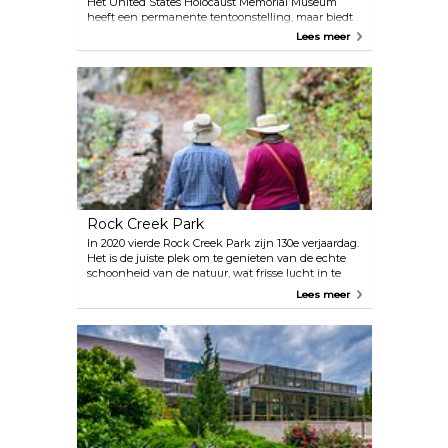
Het United States Holocaust Memorial Museum
heeft een permanente tentoonstelling, maar biedt
ook onderdak aan verschillende andere speciale
Lees meer
tentoonstellingen. Ze bieden ook verschillende
educatieve programma's en films aan voor hun
bezoekers. Na een wandeling door het museum
kun je terecht bij het museumcafé om iets te eten.
Rock Creek Park
In 2020 vierde Rock Creek Park zijn 130e verjaardag.
Het is de juiste plek om te genieten van de echte
schoonheid van de natuur, wat frisse lucht in te
ademen en rond te dwalen omringd door
Lees meer
vriendelijke wilde dieren, ook al ben je in een grote
stad.