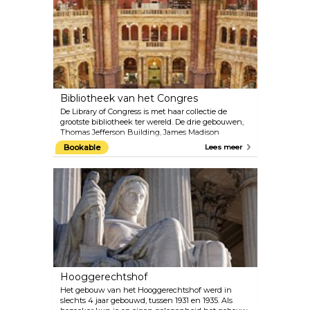
De Beeldentuin, een enorme buitenruimte met
monumentale sculpturen, is verbonden aan het
Nationale galerij.
Bibliotheek van het Congres
De Library of Congress is met haar collectie de
grootste bibliotheek ter wereld. De drie gebouwen,
Thomas Jefferson Building, James Madison
Memorial Building en het John Adams Building,
Bookable
Lees meer
zijn prachtige historische gebouwen die zelfs een
gratis rondleiding aanbieden. Tentoonstellingen,
galeriegesprekken, rondleidingen, concerten,
lezingen en andere evenementen worden
aangeboden voor de bezoekers in de bibliotheek.
Hooggerechtshof
Het gebouw van het Hooggerechtshof werd in
slechts 4 jaar gebouwd, tussen 1931 en 1935. Als