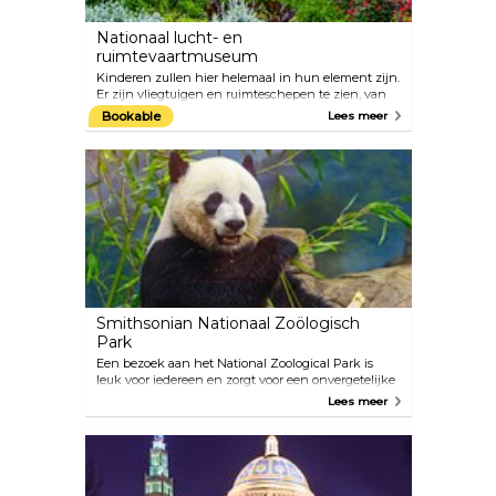
Nationaal lucht- en
ruimtevaartmuseum
Kinderen zullen hier helemaal in hun element zijn.
Er zijn vliegtuigen en ruimteschepen te zien, van
Amelia Earhart's Lockheed tot spitfires uit de
Bookable
Lees meer
Tweede Wereldoorlog, evenals heropvoeringen van
de eerste maanlanding en educatieve workshops.
Het bevat ook een IMAX-bioscoop, simulatoren en
een planetarium.
Smithsonian Nationaal Zoölogisch
Park
Een bezoek aan het National Zoological Park is
leuk voor iedereen en zorgt voor een onvergetelijke
ervaring voor elk gezinslid! Als je langskomt en een
Lees meer
paar uur in het park doorbrengt, kun je wilde
dieren ontmoeten, in een draaimolen gaan en je
eigen persoonlijke gids hebben.