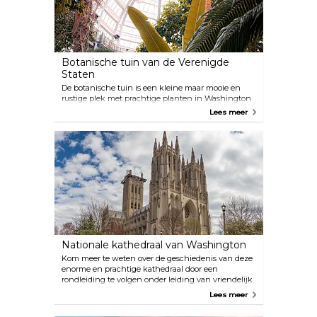
Botanische tuin van de Verenigde
Staten
De botanische tuin is een kleine maar mooie en
rustige plek met prachtige planten in Washington
DC, dicht bij het Capitool. Tentoonstellingen en
Lees meer
programma's worden aangeboden voor alle
leeftijden in de tuin. Het heeft veel buiten- en
binnenruimtes waar bezoekers tot rust kunnen
komen in de drukke stad en kunnen genieten van
een wandeling door de tuinen.
Nationale kathedraal van Washington
Kom meer te weten over de geschiedenis van deze
enorme en prachtige kathedraal door een
rondleiding te volgen onder leiding van vriendelijk
en bekwaam personeel. Een nationale schat met
Lees meer
een vredige sfeer, prachtig glas in lood en de
architectuur is gewoon geweldig. Zeker een bezoek