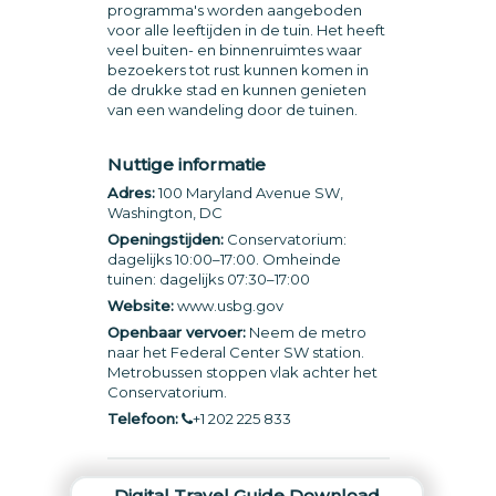
programma's worden aangeboden
voor alle leeftijden in de tuin. Het heeft
veel buiten- en binnenruimtes waar
bezoekers tot rust kunnen komen in
de drukke stad en kunnen genieten
van een wandeling door de tuinen.
Nuttige informatie
Adres:
100 Maryland Avenue SW,
Washington, DC
Openingstijden:
Conservatorium:
dagelijks 10:00–17:00. Omheinde
tuinen: dagelijks 07:30–17:00
Website:
www.usbg.gov
Openbaar vervoer:
Neem de metro
naar het Federal Center SW station.
Metrobussen stoppen vlak achter het
Conservatorium.
Telefoon:
+1 202 225 833
Digital Travel Guide Download