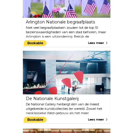
Arlington Nationale begraafplaats
Niet veel begraafplaatsen zouden tot de top 10
bezienswaardigheden van een stad behoren, maar
Arlington is een uitzondering. Bekijk de
ceremoniële wisseling van de wacht bij de Tomb of
Bookable
Lees meer
the Unknown Soldier, waar soldaten 24 uur per
dag toezicht houden ter ere van de niet-
geïdentificeerde doden uit de Eerste en de Tweede
Wereldoorlog en de Koreaanse Oorlog.
De Nationale Kunstgalerij
De National Gallery herbergt één van de meest
uitgebreide kunstcollecties ter wereld. Zowel het
neoklassieke West-gebouw als het meer
modernistische gebouw Oost weerspiegelen het
Bookable
Lees meer
aanbod en de kwaliteit van de werken binnenin. Er
worden educatieve programma's aangeboden voor
bezoekers, niet alleen persoonlijk maar ook virtueel.