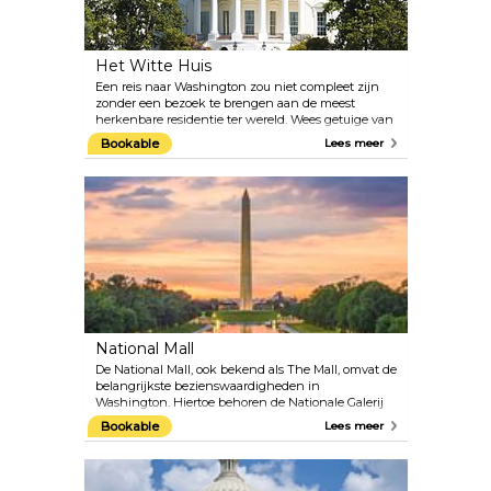
Het Witte Huis
Een reis naar Washington zou niet compleet zijn
zonder een bezoek te brengen aan de meest
herkenbare residentie ter wereld. Wees getuige van
het komen en gaan en misschien heb je het geluk
Bookable
Lees meer
om een glimp op te vangen van de man zelf, de
president van de Verenigde Staten. Vanwege de
verhoogde beveiliging zijn interne rondleidingen
niet mogelijk, maar er is een bezoekerscentrum dat
een 'virtuele' rondleiding aanbiedt.
National Mall
De National Mall, ook bekend als The Mall, omvat de
belangrijkste bezienswaardigheden in
Washington. Hiertoe behoren de Nationale Galerij
en Beeldentuin, naast een overvloed aan
Bookable
Lees meer
Smithsonian instellingen, waaronder het Nationaal
museum voor Amerikaanse geschiedenis. Tot de
monumenten behoren gedenktekens voor
presidenten Lincoln en Roosevelt, maar ook