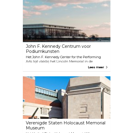
waard! Er is zelfs een café en een cadeauwinkel in
de kathedraal.
John F. Kennedy Centrum voor
Podiumkunsten
Het John F. Kennedy Center for the Performing
Arts ligt vlakbij het Lincoln Memorial in de
hoofdstad van de Verenigde Staten. Het
Lees meer
kunstcentrum brengt de wereld dichter bij
degenen die op bezoek komen. Er is hier veel te
zien; er zijn verschillende optredens zoals ballet,
jazz, hedendaagse dans, festiviteiten en nog veel
meer!
Verenigde Staten Holocaust Memorial
Museum